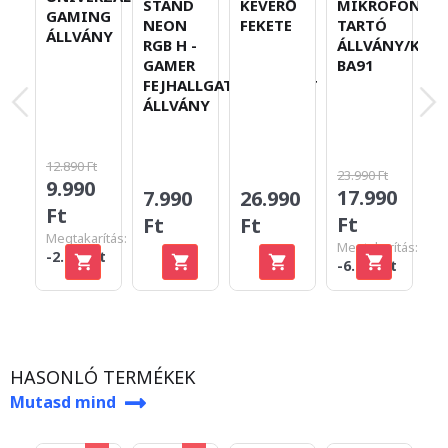
STAND
KEVERŐ
MIKROFON
U
GAMING
NEON
FEKETE
TARTÓ
S
ÁLLVÁNY
RGB H -
ÁLLVÁNY/KAR
M
GAMER
BA91
R
FEJHALLGATÓ/HEADSET
ÁLLVÁNY
12.890 Ft
23.990 Ft
9.990
17.990
7.990
26.990
1
Ft
Ft
Ft
Ft
F
Megtakarítás:
Megtakarítás:
-2.900 Ft
-6.000 Ft
HASONLÓ TERMÉKEK
Mutasd mind