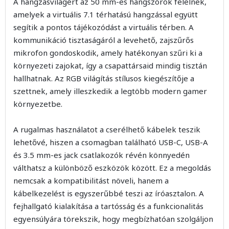
A hangzásvilágért az 50 mm-es hangszórók felelnek,
amelyek a virtuális 7.1 térhatású hangzással együtt
segítik a pontos tájékozódást a virtuális térben. A
kommunikáció tisztaságáról a levehető, zajszűrős
mikrofon gondoskodik, amely hatékonyan szűri ki a
környezeti zajokat, így a csapattársaid mindig tisztán
hallhatnak. Az RGB világítás stílusos kiegészítője a
szettnek, amely illeszkedik a legtöbb modern gamer
környezetbe.
A rugalmas használatot a cserélhető kábelek teszik
lehetővé, hiszen a csomagban található USB-C, USB-A
és 3.5 mm-es jack csatlakozók révén könnyedén
válthatsz a különböző eszközök között. Ez a megoldás
nemcsak a kompatibilitást növeli, hanem a
kábelkezelést is egyszerűbbé teszi az íróasztalon. A
fejhallgató kialakítása a tartósság és a funkcionalitás
egyensúlyára törekszik, hogy megbízhatóan szolgáljon