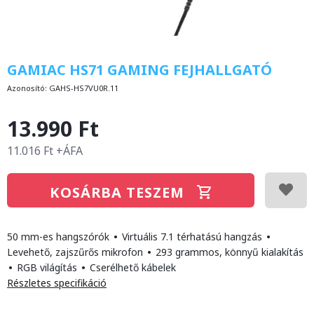
GAMIAC HS71 GAMING FEJHALLGATÓ
Azonosító:
GAHS-HS7VU0R.11
13.990 Ft
11.016 Ft +ÁFA
KOSÁRBA TESZEM
50 mm-es hangszórók
•
Virtuális 7.1 térhatású hangzás
•
Levehető, zajszűrős mikrofon
•
293 grammos, könnyű kialakítás
•
RGB világítás
•
Cserélhető kábelek
Részletes specifikáció