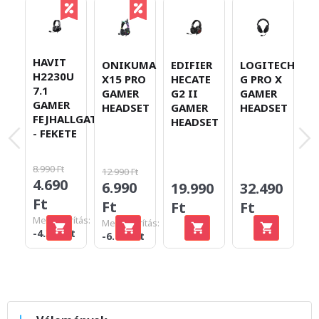
HAVIT
ONIKUMA
EDIFIER
LOGITECH
F
H2230U
X15 PRO
HECATE
G PRO X
H
7.1
GAMER
G2 II
GAMER
S
GAMER
HEADSET
GAMER
HEADSET
S
FEJHALLGATÓ
HEADSET
G
- FEKETE
H
F
8.990 Ft
12.990 Ft
4.690
6.990
19.990
32.490
1
Ft
Ft
Ft
Ft
F
Megtakarítás:
Megtakarítás:
-4.300 Ft
-6.000 Ft