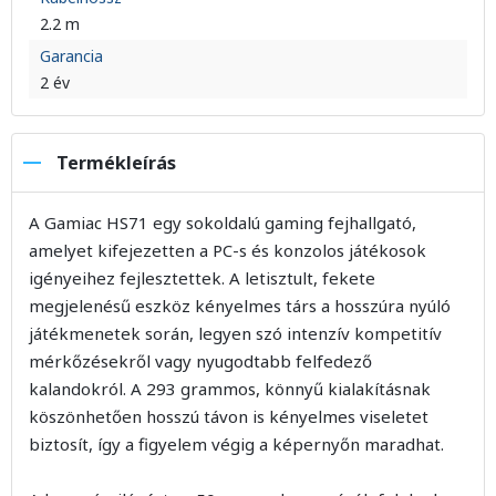
2.2 m
Garancia
2 év
Termékleírás
A Gamiac HS71 egy sokoldalú gaming fejhallgató,
amelyet kifejezetten a PC-s és konzolos játékosok
igényeihez fejlesztettek. A letisztult, fekete
megjelenésű eszköz kényelmes társ a hosszúra nyúló
játékmenetek során, legyen szó intenzív kompetitív
mérkőzésekről vagy nyugodtabb felfedező
kalandokról. A 293 grammos, könnyű kialakításnak
köszönhetően hosszú távon is kényelmes viseletet
biztosít, így a figyelem végig a képernyőn maradhat.