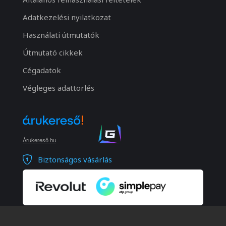
Adatkezelési nyilatkozat
Használati útmutatók
Útmutató cikkek
Cégadatok
Végleges adattörlés
Árukereső.hu
Biztonságos vásárlás
© 2026 Minden jog fenntartva. Notebook Bp. Kft.