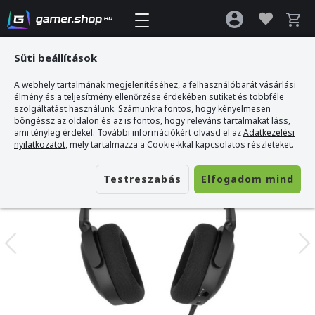
Süti beállítások
A webhely tartalmának megjelenítéséhez, a felhasználóbarát vásárlási
Gamer webshop
>
Gamiac HS71 Gaming Fejhallgató
élmény és a teljesítmény ellenőrzése érdekében sütiket és többféle
szolgáltatást használunk. Számunkra fontos, hogy kényelmesen
böngéssz az oldalon és az is fontos, hogy releváns tartalmakat láss,
ami tényleg érdekel. További információkért olvasd el az
Adatkezelési
nyilatkozatot
, mely tartalmazza a Cookie-kkal kapcsolatos részleteket.
Testreszabás
Elfogadom mind