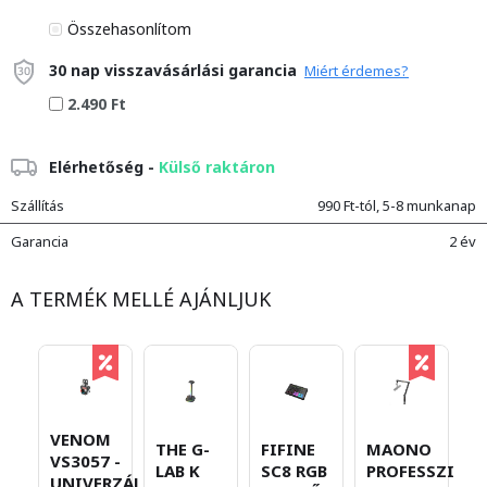
Összehasonlítom
30 nap visszavásárlási garancia
Miért érdemes?
2.490 Ft
Elérhetőség -
Külső raktáron
Szállítás
990 Ft-tól, 5-8 munkanap
Garancia
2 év
A TERMÉK MELLÉ AJÁNLJUK
VENOM
THE G-
FIFINE
MAONO
M
VS3057 -
LAB K
SC8 RGB
PROFESSZION
D
UNIVERZÁLIS