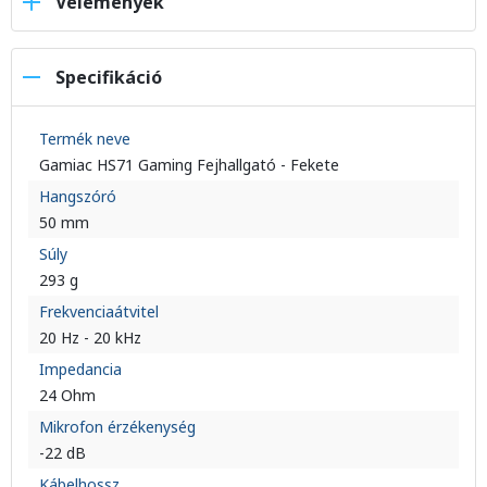
Vélemények
Specifikáció
Termék neve
Gamiac HS71 Gaming Fejhallgató - Fekete
Hangszóró
50 mm
Súly
293 g
Frekvenciaátvitel
20 Hz - 20 kHz
Impedancia
24 Ohm
Mikrofon érzékenység
-22 dB
Kábelhossz