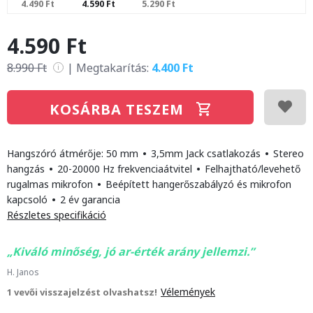
4.490 Ft
4.590 Ft
5.290 Ft
4.590 Ft
8.990 Ft
|
Megtakarítás:
4.400 Ft
i
KOSÁRBA TESZEM
Hangszóró átmérője: 50 mm
•
3,5mm Jack csatlakozás
•
Stereo
hangzás
•
20-20000 Hz frekvenciaátvitel
•
Felhajtható/levehető
rugalmas mikrofon
•
Beépített hangerőszabályzó és mikrofon
kapcsoló
•
2 év garancia
Részletes specifikáció
Kiváló minőség, jó ar-érték arány jellemzi.
H. Janos
Vélemények
1 vevői visszajelzést olvashatsz!