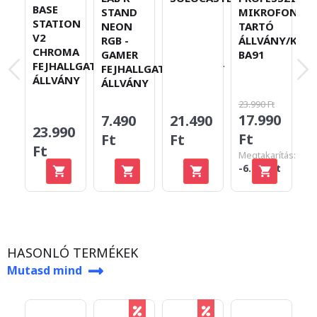
BASE
STAND
MIKROFON
U
STATION
NEON
TARTÓ
D
V2
RGB -
ÁLLVÁNY/KAR
S
CHROMA
GAMER
BA91
M
FEJHALLGATÓ
FEJHALLGATÓ/HEADSET
R
ÁLLVÁNY
ÁLLVÁNY
F
23.990 Ft
19
17.990
1
7.490
21.490
23.990
Ft
F
Ft
Ft
Ft
Megtakarítás:
Me
-6.000 Ft
-4
HASONLÓ TERMÉKEK
Mutasd mind