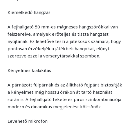
Kiemelkedő hangzás
A fejhallgató 50 mm-es mágneses hangszórókkal van
felszerelve, amelyek erőteljes és tiszta hangzást
nyújtanak. Ez lehetővé teszi a játékosok számára, hogy
pontosan érzékeljék a játékbeli hangokat, előnyt
szerezve ezzel a versenytársakkal szemben.
Kényelmes kialakítás
A párnázott fülpárnák és az állítható fejpánt biztosítják
a kényelmet még hosszú órákon át tartó használat
során is. A fejhallgató fekete és piros színkombinációja
modern és dinamikus megjelenést kölcsönöz.
Levehető mikrofon