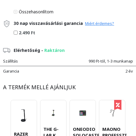
Összehasonlítom
30 nap visszavásárlási garancia
Miért érdemes?
2.490 Ft
Elérhetőség -
Raktáron
Szállítás
990 Ft-tól, 1-3 munkanap
Garancia
2 év
A TERMÉK MELLÉ AJÁNLJUK
THE G-
ONEODIO
MAONO
M
RAZER
LAB K
SOLOCASTER
PROFESSZION
P