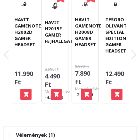
HAVIT
HAVIT
TESORO
HAVIT
C
GAMENOTE
GAMENOTE
OLIVANT
H2015F
H
H2002D
H2008D
SPECIAL
GAMER
C
GAMER
GAMER
EDITION
FEJHALLGATÓ
G
HEADSET
HEADSET
GAMER
H
HEADSET
9.990 Ft
8.990 Ft
7.890
11.990
12.490
4.490
2
Ft
Ft
Ft
Ft
F
Megtakarítás:
Megtakarítás:
-2.100 Ft
-4.500 Ft
Vélemények (1)