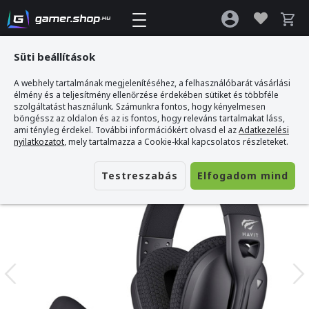
Süti beállítások
A webhely tartalmának megjelenítéséhez, a felhasználóbarát vásárlási
Gamer webshop
>
Havit Fuxi-H5d Gamer Fejhallgató - Fekete
élmény és a teljesítmény ellenőrzése érdekében sütiket és többféle
szolgáltatást használunk. Számunkra fontos, hogy kényelmesen
böngéssz az oldalon és az is fontos, hogy releváns tartalmakat láss,
ami tényleg érdekel. További információkért olvasd el az
Adatkezelési
nyilatkozatot
, mely tartalmazza a Cookie-kkal kapcsolatos részleteket.
Testreszabás
Elfogadom mind