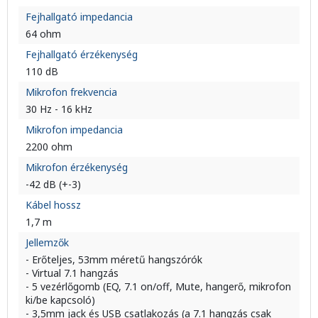
Fejhallgató impedancia
64 ohm
Fejhallgató érzékenység
110 dB
Mikrofon frekvencia
30 Hz - 16 kHz
Mikrofon impedancia
2200 ohm
Mikrofon érzékenység
-42 dB (+-3)
Kábel hossz
1,7 m
Jellemzők
- Erőteljes, 53mm méretű hangszórók
- Virtual 7.1 hangzás
- 5 vezérlőgomb (EQ, 7.1 on/off, Mute, hangerő, mikrofon
ki/be kapcsoló)
- 3,5mm jack és USB csatlakozás (a 7.1 hangzás csak