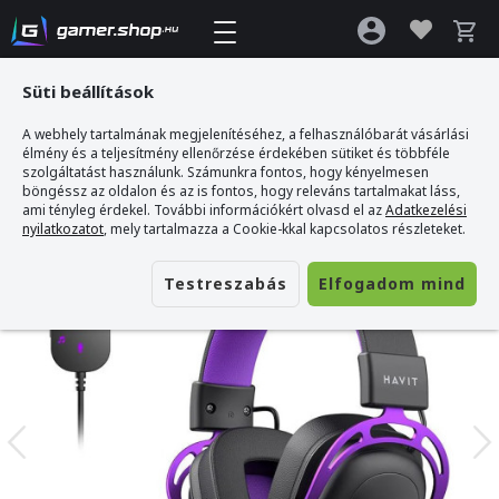
Süti beállítások
A webhely tartalmának megjelenítéséhez, a felhasználóbarát vásárlási
Gamer webshop
>
Havit Gamenote H2002D Gamer Headset
élmény és a teljesítmény ellenőrzése érdekében sütiket és többféle
szolgáltatást használunk. Számunkra fontos, hogy kényelmesen
böngéssz az oldalon és az is fontos, hogy releváns tartalmakat láss,
ami tényleg érdekel. További információkért olvasd el az
Adatkezelési
nyilatkozatot
, mely tartalmazza a Cookie-kkal kapcsolatos részleteket.
Testreszabás
Elfogadom mind