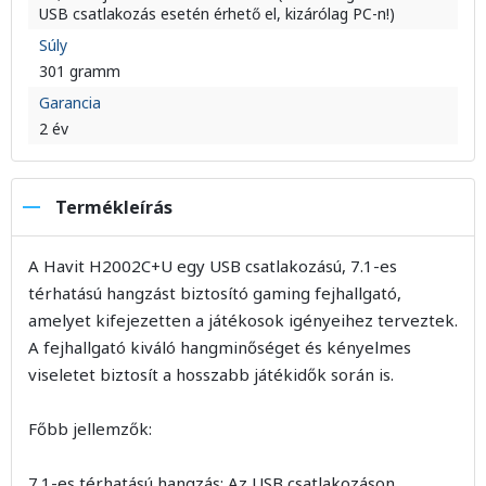
USB csatlakozás esetén érhető el, kizárólag PC-n!)
Súly
301 gramm
Garancia
2 év
Termékleírás
A Havit H2002C+U egy USB csatlakozású, 7.1-es
térhatású hangzást biztosító gaming fejhallgató,
amelyet kifejezetten a játékosok igényeihez terveztek.
A fejhallgató kiváló hangminőséget és kényelmes
viseletet biztosít a hosszabb játékidők során is.
Főbb jellemzők:
7.1-es térhatású hangzás: Az USB csatlakozáson