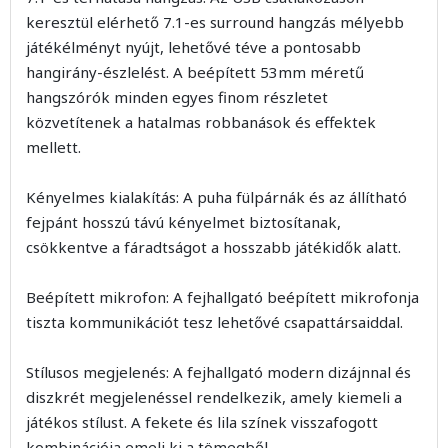
keresztül elérhető 7.1-es surround hangzás mélyebb
játékélményt nyújt, lehetővé téve a pontosabb
hangirány-észlelést. A beépített 53mm méretű
hangszórók minden egyes finom részletet
közvetítenek a hatalmas robbanások és effektek
mellett.
Kényelmes kialakítás: A puha fülpárnák és az állítható
fejpánt hosszú távú kényelmet biztosítanak,
csökkentve a fáradtságot a hosszabb játékidők alatt.
Beépített mikrofon: A fejhallgató beépített mikrofonja
tiszta kommunikációt tesz lehetővé csapattársaiddal.
Stílusos megjelenés: A fejhallgató modern dizájnnal és
diszkrét megjelenéssel rendelkezik, amely kiemeli a
játékos stílust. A fekete és lila színek visszafogott
kombinációja emeli ki a tömegből.