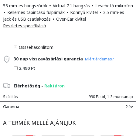
53 mm-es hangszórók
•
Virtual 7.1 hangzás
•
Levehető mikrofon
•
Kellemes tapintású fülpárnák
•
Könnyű kivitel
•
3.5 mm-es
jack és USB csatlakozás
•
Over-Ear kivitel
Részletes specifikáció
Összehasonlítom
30 nap visszavásárlási garancia
Miért érdemes?
2.490 Ft
Elérhetőség -
Raktáron
Szállítás
990 Ft-tól, 1-3 munkanap
Garancia
2 év
A TERMÉK MELLÉ AJÁNLJUK