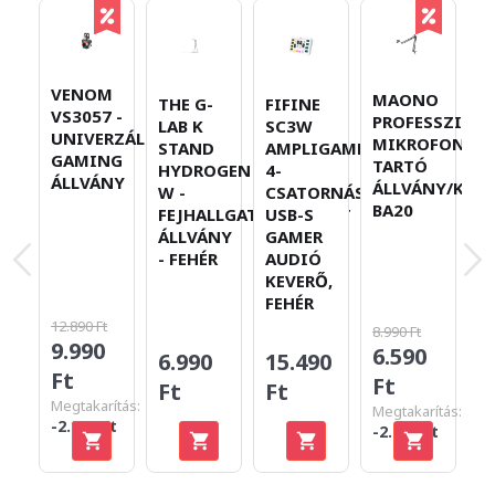
VENOM
MAONO
THE G-
FIFINE
H
VS3057 -
PROFESSZION
LAB K
SC3W
S
UNIVERZÁLIS
MIKROFON
STAND
AMPLIGAME,
V
GAMING
TARTÓ
HYDROGEN
4-
N
ÁLLVÁNY
ÁLLVÁNY/KAR
W -
CSATORNÁS
K
BA20
FEJHALLGATÓ/HEADSET
USB-S
M
ÁLLVÁNY
GAMER
- FEHÉR
AUDIÓ
KEVERŐ,
FEHÉR
12.890 Ft
8.990 Ft
12
9.990
6.590
6
6.990
15.490
Ft
Ft
F
Ft
Ft
Megtakarítás:
Megtakarítás:
Me
-2.900 Ft
-2.400 Ft
-6