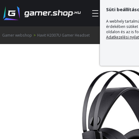
Süti beállítás
Kategóriák
A webhely tartalmá
érdekében sütiket
oldalon és az is f
Gamer webshop
>
Havit H2007U Gamer Headset
Adatkezelési nyila