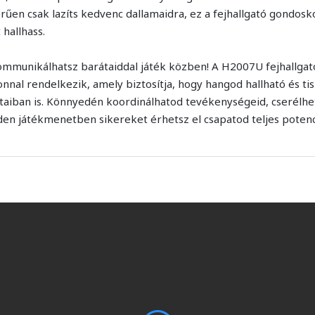
rűen csak lazíts kedvenc dallamaidra, ez a fejhallgató gondosk
hallhass.
munikálhatsz barátaiddal játék közben! A H2007U fejhallgató
al rendelkezik, amely biztosítja, hogy hangod hallható és tis
ataiban is. Könnyedén koordinálhatod tevékenységeid, cserélhe
den játékmenetben sikereket érhetsz el csapatod teljes potenc