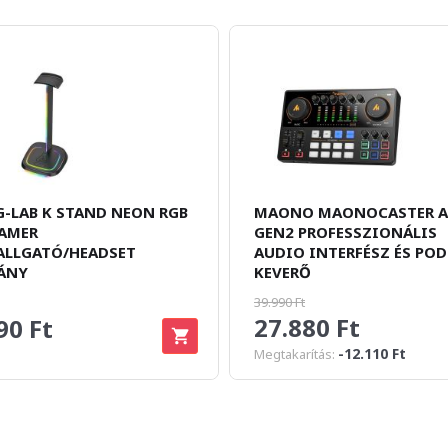
G-LAB K STAND NEON RGB
MAONO MAONOCASTER 
GAMER
GEN2 PROFESSZIONÁLIS
ALLGATÓ/HEADSET
AUDIO INTERFÉSZ ÉS PO
ÁNY
KEVERŐ
39.990 Ft
27.880 Ft
90 Ft
-12.110 Ft
Megtakarítás: