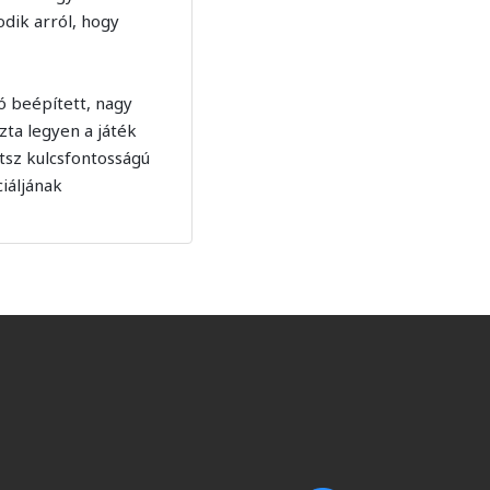
odik arról, hogy
 beépített, nagy
zta legyen a játék
tsz kulcsfontosságú
iáljának