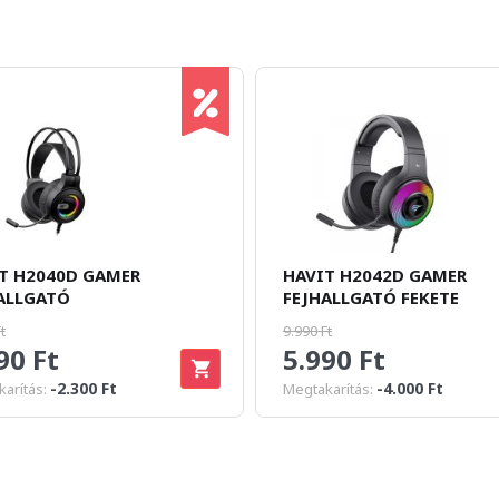
T H2040D GAMER
HAVIT H2042D GAMER
ALLGATÓ
FEJHALLGATÓ FEKETE
t
9.990 Ft
90 Ft
5.990 Ft
-2.300 Ft
-4.000 Ft
arítás:
Megtakarítás: