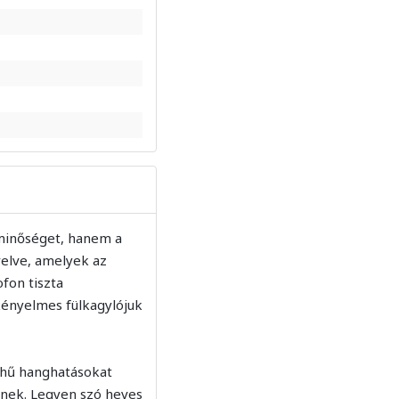
gminőséget, hanem a
relve, amelyek az
fon tiszta
kényelmes fülkagylójuk
ághű hanghatásokat
inek. Legyen szó heves