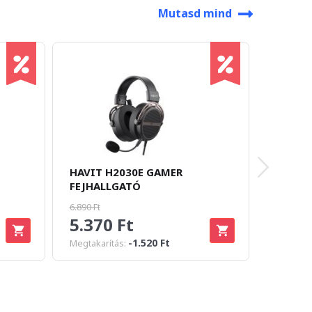
Mutasd mind
HAVIT H2030E GAMER
VENTAR
FEJHALLGATÓ
HEADS
6.890 Ft
5.370 Ft
6.99
-1.520 Ft
Megtakarítás: