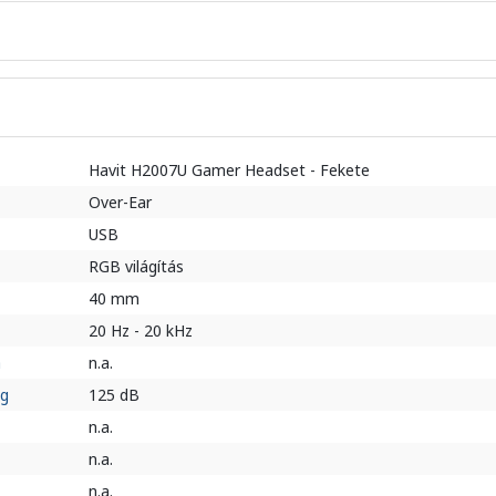
Havit H2007U Gamer Headset - Fekete
Over-Ear
USB
RGB világítás
40 mm
20 Hz - 20 kHz
a
n.a.
ég
125 dB
n.a.
n.a.
n.a.