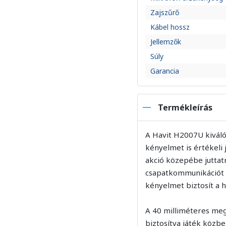
Zajszűrő
Kábel hossz
Jellemzők
Súly
Garancia
Termékleírás
A Havit H2007U kiváló
kényelmet is értékeli
akció közepébe juttatn
csapatkommunikációt t
kényelmet biztosít a 
A 40 milliméteres meg
biztosítva játék közb