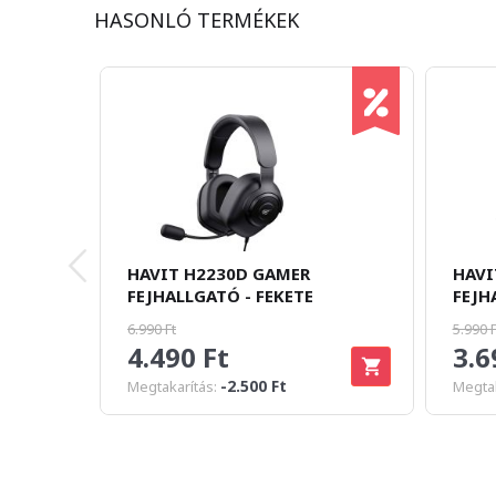
HASONLÓ TERMÉKEK
HAVIT H2230D GAMER
HAVI
FEJHALLGATÓ - FEKETE
FEJH
6.990 Ft
5.990 F
4.490 Ft
3.6
-2.500 Ft
Megtakarítás:
Megtak