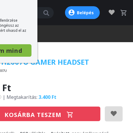
Belépés
ellenőrzése
böngéssz az
ért olvasd el az
m mind
 H2007U GAMER HEADSET
007U
 Ft
|
Megtakarítás:
3.400 Ft
KOSÁRBA TESZEM