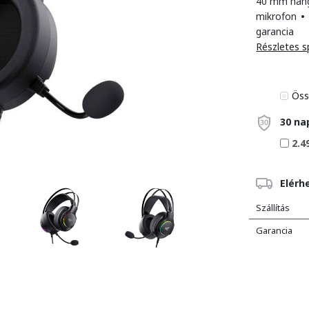
40 mm han
mikrofon
•
garancia
Részletes s
Öss
30 na
2.4
Elérh
Szállítás
Garancia