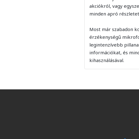
akciókról, vagy egysze
minden apró részletet 
Most már szabadon kom
érzékenységű mikrofonn
legintenzívebb pillan
információkat, és min
kihasználásával.