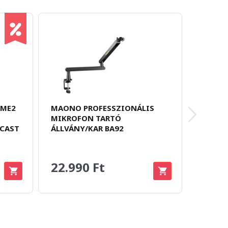
AME2
MAONO PROFESSZIONÁLIS
LOGITE
MIKROFON TARTÓ
STREA
DCAST
ÁLLVÁNY/KAR BA92
FEKETE
22.990 Ft
26.9