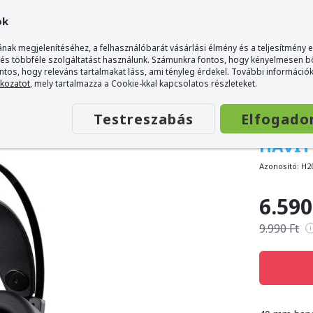
ok
nak megjelenítéséhez, a felhasználóbarát vásárlási élmény és a teljesítmény 
 és többféle szolgáltatást használunk. Számunkra fontos, hogy kényelmesen 
ontos, hogy releváns tartalmakat láss, ami tényleg érdekel. További információk
tkozatot
, mely tartalmazza a Cookie-kkal kapcsolatos részleteket.
Testreszabás
Elfogado
HAVIT
Azonosító:
H2
6.590
9.990 Ft
i