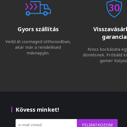
Gyors szállítás
Visszavásárl
garancia
Vedd át csomagod otthonodban,
akár már a rendelésed
Nincs kockázata eg
másnapján.
döntésnek. Próbáld ki
gamer kütyüd
Kövess minket!
FELIRATKOZOM