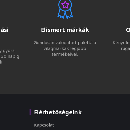
ási
Elismert márkák
O
Gondosan válogatott paletta a
Kényelme
világmárkák legjobb
ruga
y gyors
termékeivel.
 30 napig
!
Elérhetőségeink
Kapcsolat