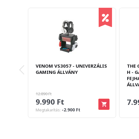
VENOM VS3057 - UNIVERZÁLIS
THE 
GAMING ÁLLVÁNY
H - 
FEJH
ÁLLV
12.890 Ft
9.990 Ft
7.9
-2.900 Ft
Megtakarítás: