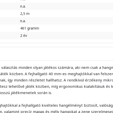
n.a.
2,5 m
n.a.
461 gramm
2 év
 választás minden olyan játékos számára, aki nem csak a han
 játék közben. A fejhallgató 40 mm-es meghajtókkal van felsze
ak, így minden részletet hallhatsz. A rendkívül érzékeny mikro
esz lehetővé játék közben, míg ergonomikus kialakításuk és 
hosszú játékmenetek során is.
hajtókkal a fejhallgató kivételes hangélményt biztosít, valós
en, valamint precíz magas és mély hangokat a zene szerelmese