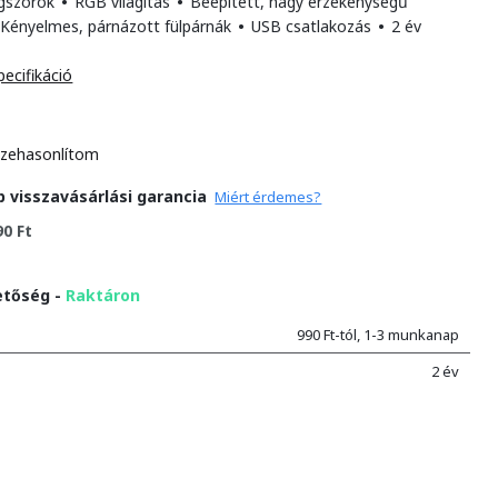
gszórók
•
RGB világítás
•
Beépített, nagy érzékenységű
Kényelmes, párnázott fülpárnák
•
USB csatlakozás
•
2 év
pecifikáció
zehasonlítom
p visszavásárlási garancia
Miért érdemes?
90 Ft
etőség -
Raktáron
990 Ft-tól, 1-3 munkanap
2 év