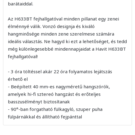
barátaiddal.
Az H633BT fejhallgatóval minden pillanat egy zenei
élménnyé válik. Vonzó designja és kiváló
hangminősége minden zene szerelmese számára
ideális választás. Ne hagyd ki ezt a lehetőséget, és tedd
még különlegesebbé mindennapjaidat a Havit H633BT
fejhallgatóval!
- 3 óra töltéssel akár 22 óra folyamatos lejátszás
érhető el
- Beépített 40 mm-es nagyméretű hangszórók,
amelyek hi-fi sztereó hangzást és erőteljes
basszusélményt biztosítanak
- 90°-ban forgatható fülkagyló, szuper puha
fülpárnákkal és állítható fejpánttal