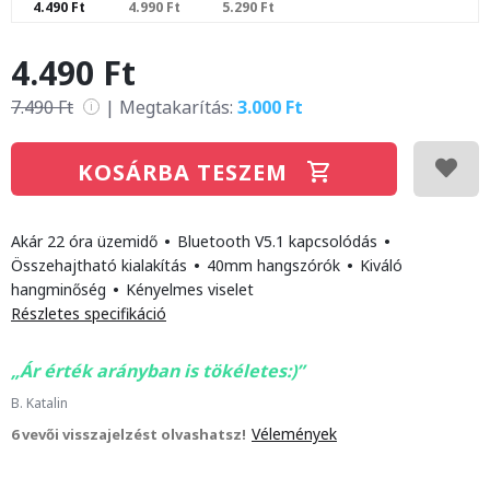
4.490 Ft
4.990 Ft
5.290 Ft
4.490 Ft
7.490 Ft
|
Megtakarítás:
3.000 Ft
i
KOSÁRBA TESZEM
Akár 22 óra üzemidő
•
Bluetooth V5.1 kapcsolódás
•
Összehajtható kialakítás
•
40mm hangszórók
•
Kiváló
hangminőség
•
Kényelmes viselet
Részletes specifikáció
Ár érték arányban is tökéletes:)
B. Katalin
Vélemények
6 vevői visszajelzést olvashatsz!