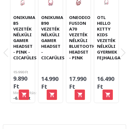
ONIKUMA
ONIKUMA
ONEODIO
OTL
R
B5
B90
FUSION
HELLO
K
VEZETÉK
VEZETÉK
A70
KITTY
K
NÉLKÜLI
NÉLKÜLI
VEZETÉK
KIDS
B
GAMER
GAMER
NÉLKÜLI
VEZETÉK
V
HEADSET
HEADSET
BLUETOOTH
NÉLKÜLI
N
- PINK -
-
HEADSET
GYERMEK
G
CICAFÜLES
CICAFÜLES
- PINK
FEJHALLGATÓ
H
-
15.990 Ft
9.890
14.990
17.990
16.490
3
Ft
Ft
Ft
Ft
F
Megtakarítás:
-6.100 Ft