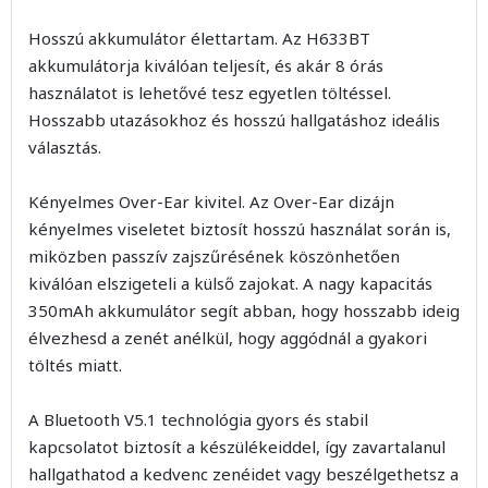
Hosszú akkumulátor élettartam. Az H633BT
akkumulátorja kiválóan teljesít, és akár 8 órás
használatot is lehetővé tesz egyetlen töltéssel.
Hosszabb utazásokhoz és hosszú hallgatáshoz ideális
választás.
Kényelmes Over-Ear kivitel. Az Over-Ear dizájn
kényelmes viseletet biztosít hosszú használat során is,
miközben passzív zajszűrésének köszönhetően
kiválóan elszigeteli a külső zajokat. A nagy kapacitás
350mAh akkumulátor segít abban, hogy hosszabb ideig
élvezhesd a zenét anélkül, hogy aggódnál a gyakori
töltés miatt.
A Bluetooth V5.1 technológia gyors és stabil
kapcsolatot biztosít a készülékeiddel, így zavartalanul
hallgathatod a kedvenc zenéidet vagy beszélgethetsz a