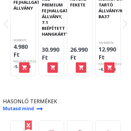
FEJHALLGATÓ
PREMIUM
FEKETE
TARTÓ
D
ÁLLVÁNY
FEJHALLGATÓ
ÁLLVÁNY/KAR
M
ÁLLVÁNY,
BA37
R
7.1
BEÉPÍTETT
HANGKÁRTYÁVAL
9.990 Ft
16.990 Ft
4.980
12.990
30.990
26.990
2
Ft
Ft
Ft
Ft
F
Megtakarítás:
Megtakarítás:
-5.010 Ft
-4.000 Ft
HASONLÓ TERMÉKEK
Mutasd mind