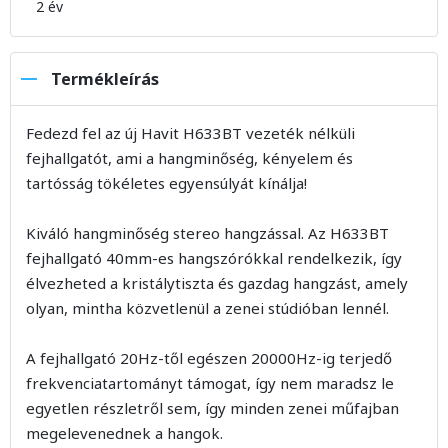
2 év
Termékleírás
Fedezd fel az új Havit H633BT vezeték nélküli
fejhallgatót, ami a hangminőség, kényelem és
tartósság tökéletes egyensúlyát kínálja!
Kiváló hangminőség stereo hangzással. Az H633BT
fejhallgató 40mm-es hangszórókkal rendelkezik, így
élvezheted a kristálytiszta és gazdag hangzást, amely
olyan, mintha közvetlenül a zenei stúdióban lennél.
A fejhallgató 20Hz-től egészen 20000Hz-ig terjedő
frekvenciatartományt támogat, így nem maradsz le
egyetlen részletről sem, így minden zenei műfajban
megelevenednek a hangok.