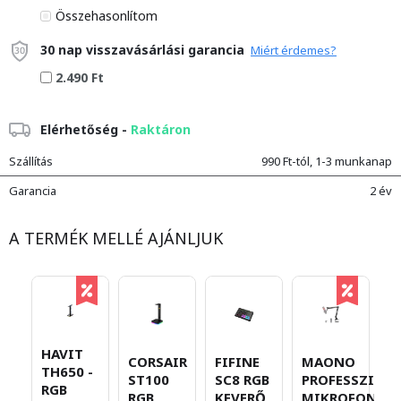
Összehasonlítom
30 nap visszavásárlási garancia
Miért érdemes?
2.490 Ft
Elérhetőség -
Raktáron
Szállítás
990 Ft-tól, 1-3 munkanap
Garancia
2 év
A TERMÉK MELLÉ AJÁNLJUK
HAVIT
CORSAIR
FIFINE
MAONO
F
TH650 -
ST100
SC8 RGB
PROFESSZION
K
RGB
RGB
KEVERŐ
MIKROFON
U