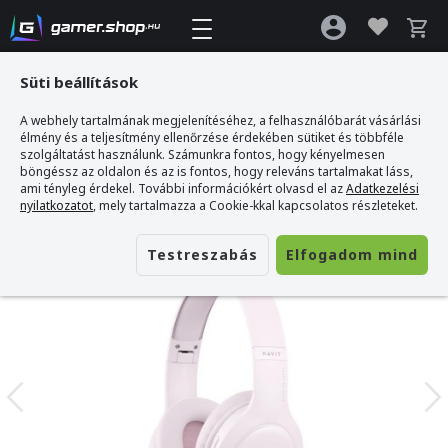
Süti beállítások
A webhely tartalmának megjelenítéséhez, a felhasználóbarát vásárlási
Gamer webshop
>
Havit H633BT Vezeték nélküli Bluetooth fejhallgató - Pink
élmény és a teljesítmény ellenőrzése érdekében sütiket és többféle
szolgáltatást használunk. Számunkra fontos, hogy kényelmesen
böngéssz az oldalon és az is fontos, hogy releváns tartalmakat láss,
ami tényleg érdekel. További információkért olvasd el az
Adatkezelési
nyilatkozatot
, mely tartalmazza a Cookie-kkal kapcsolatos részleteket.
Testreszabás
Elfogadom mind