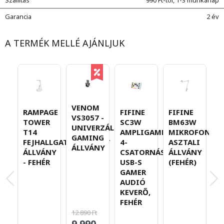
Garancia
2 év
A TERMÉK MELLÉ AJÁNLJUK
VENOM
RAMPAGE
FIFINE
FIFINE
R
VS3057 -
TOWER
SC3W
BM63W
B
UNIVERZÁLIS
T14
AMPLIGAME,
MIKROFON
G
GAMING
FEJHALLGATÓ/HEADSET
4-
ASZTALI
M
ÁLLVÁNY
ÁLLVÁNY
CSATORNÁS
ÁLLVÁNY
-
- FEHÉR
USB-S
(FEHÉR)
GAMER
AUDIÓ
KEVERŐ,
FEHÉR
12.890 Ft
9.990