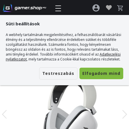
Süti beállítások
A webhely tartalmának megjelenítéséhez, a felhasználóbarát vásárlási
Gamer webshop
>
Havit Supernova-1 Vezeték Nélküli Gamer Fejhallgató
élmény és a teljesítmény ellenőrzése érdekében sütiket és többféle
szolgáltatást használunk. Számunkra fontos, hogy kényelmesen
böngéssz az oldalon és az is fontos, hogy releváns tartalmakat láss,
ami tényleg érdekel. További információkért olvasd el az
Adatkezelési
nyilatkozatot
, mely tartalmazza a Cookie-kkal kapcsolatos részleteket.
Testreszabás
Elfogadom mind