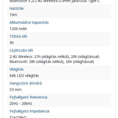
Bluetooth 5.2/2.4G Wireless/3.5mm Jack/USB Type-C
Hatótáv
10m
Akkumulátor kapacitás
1200 mAh
Töltési idő
3h
Lejátszási idő
2.4G Wireless: 21h (világítás nélkül), 20h (világítással)
Bluetooth: 28h (világítás nélkül), 26h (világítással)
Világítás
Kék LED világítás
Hangszóró átmérő
53 mm
Fejhallgató frekvencia
20Hz - 20kHz
Fejhallgató impedancia
32±15%Ω