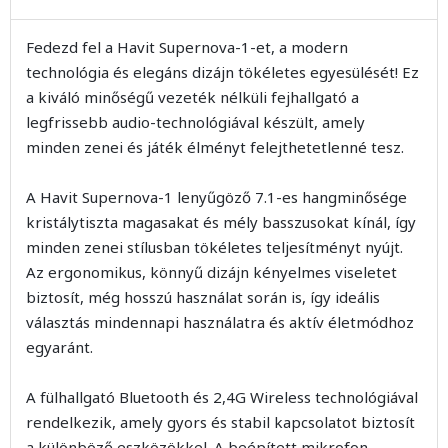
Fedezd fel a Havit Supernova-1-et, a modern
technológia és elegáns dizájn tökéletes egyesülését! Ez
a kiváló minőségű vezeték nélküli fejhallgató a
legfrissebb audio-technológiával készült, amely
minden zenei és játék élményt felejthetetlenné tesz.
A Havit Supernova-1 lenyűgöző 7.1-es hangminősége
kristálytiszta magasakat és mély basszusokat kínál, így
minden zenei stílusban tökéletes teljesítményt nyújt.
Az ergonomikus, könnyű dizájn kényelmes viseletet
biztosít, még hosszú használat során is, így ideális
választás mindennapi használatra és aktív életmódhoz
egyaránt.
A fülhallgató Bluetooth és 2,4G Wireless technológiával
rendelkezik, amely gyors és stabil kapcsolatot biztosít
a különböző eszközökkel. A beépített mikrofon