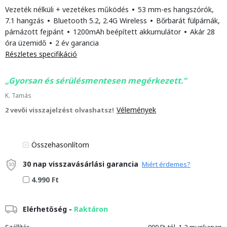
Vezeték nélküli + vezetékes működés
•
53 mm-es hangszórók,
7.1 hangzás
•
Bluetooth 5.2, 2.4G Wireless
•
Bőrbarát fülpárnák,
párnázott fejpánt
•
1200mAh beépített akkumulátor
•
Akár 28
óra üzemidő
•
2 év garancia
Részletes specifikáció
Gyorsan és sérülésmentesen megérkezett.
K. Tamás
Vélemények
2 vevői visszajelzést olvashatsz!
Összehasonlítom
30 nap visszavásárlási garancia
Miért érdemes?
4.990 Ft
Elérhetőség -
Raktáron
Szállítás
990 Ft-tól, 1-3 munkanap