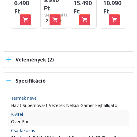
6.490
15.490
10.990
1
Ft
Ft
Ft
Ft
F
Megtakarítás:
-2.900 Ft
Vélemények (2)
Specifikáció
Termék neve
Havit Supernova-1 Vezeték Nélküli Gamer Fejhallgató
Kivitel
Over-Ear
Csatlakozás