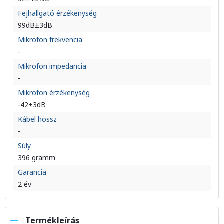
Fejhallgató érzékenység
99dB±3dB
Mikrofon frekvencia
-
Mikrofon impedancia
-
Mikrofon érzékenység
-42±3dB
Kábel hossz
-
Súly
396 gramm
Garancia
2 év
Termékleírás