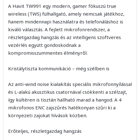
A Havit TW991 egy modern, gamer fókuszú true
wireless (TWS) fülhallgató, amely nemcsak játékhoz,
hanem mindennapi használatra és telefonáláshoz is
kiváló választás. A fejlett mikrofonrendszer, a
részletgazdag hangzás és az intelligens szoftveres
vezérlés együtt gondoskodnak a
kompromisszummentes élményről.
Kristálytiszta kommunikáció – még szélben is
Az anti-wind noise kialakítás speciális mikrofonnyílással
és L-alakú akusztikus csatornával csökkenti a szélzajt,
így kültéren is tisztán hallható marad a hangod. A 4
mikrofonos ENC zajszűrés hatékonyan szűri ki a
környezeti zajokat hívások közben.
Erőteljes, részletgazdag hangzás