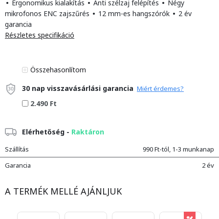
•
Ergonomikus kialakítás
•
Anti szélzaj felépítés
•
Négy
mikrofonos ENC zajszűrés
•
12 mm-es hangszórók
•
2 év
garancia
Részletes specifikáció
Összehasonlítom
30 nap visszavásárlási garancia
Miért érdemes?
2.490 Ft
Elérhetőség -
Raktáron
Szállítás
990 Ft-tól, 1-3 munkanap
Garancia
2 év
A TERMÉK MELLÉ AJÁNLJUK