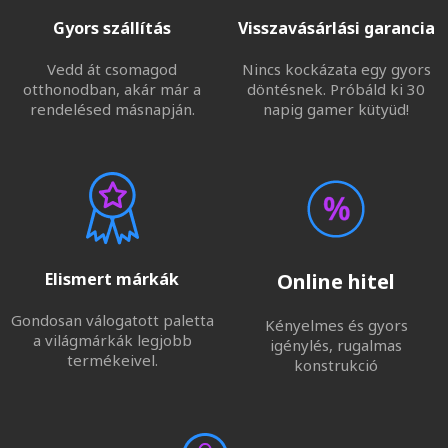
Gyors szállítás
Visszavásárlási garancia
Vedd át csomagod
Nincs kockázata egy gyors
otthonodban, akár már a
döntésnek. Próbáld ki 30
rendelésed másnapján.
napig gamer kütyüd!
Elismert márkák
Online hitel
Gondosan válogatott paletta
Kényelmes és gyors
a világmárkák legjobb
igénylés, rugalmas
termékeivel.
konstrukció