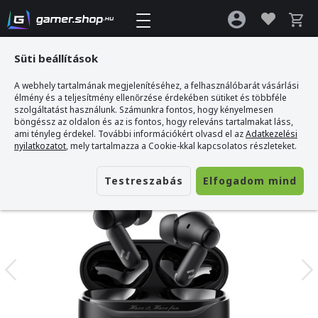
Süti beállítások
A webhely tartalmának megjelenítéséhez, a felhasználóbarát vásárlási
Gamer webshop
>
Havit TW991 Gamer Fülhallgató TWS - Fekete
élmény és a teljesítmény ellenőrzése érdekében sütiket és többféle
szolgáltatást használunk. Számunkra fontos, hogy kényelmesen
böngéssz az oldalon és az is fontos, hogy releváns tartalmakat láss,
ami tényleg érdekel. További információkért olvasd el az
Adatkezelési
nyilatkozatot
, mely tartalmazza a Cookie-kkal kapcsolatos részleteket.
Testreszabás
Elfogadom mind