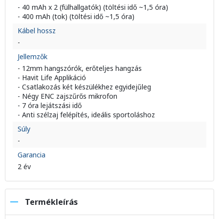
- 40 mAh x 2 (fülhallgatók) (töltési idő ~1,5 óra)
- 400 mAh (tok) (töltési idő ~1,5 óra)
Kábel hossz
-
Jellemzők
- 12mm hangszórók, erőteljes hangzás
- Havit Life Applikáció
- Csatlakozás két készülékhez egyidejűleg
- Négy ENC zajszűrős mikrofon
- 7 óra lejátszási idő
- Anti szélzaj felépítés, ideális sportoláshoz
Súly
-
Garancia
2 év
Termékleírás