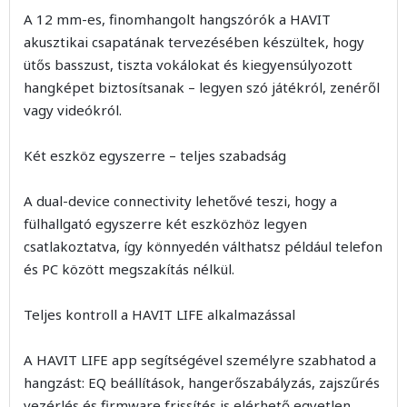
A 12 mm-es, finomhangolt hangszórók a HAVIT
akusztikai csapatának tervezésében készültek, hogy
ütős basszust, tiszta vokálokat és kiegyensúlyozott
hangképet biztosítsanak – legyen szó játékról, zenéről
vagy videókról.
Két eszköz egyszerre – teljes szabadság
A dual-device connectivity lehetővé teszi, hogy a
fülhallgató egyszerre két eszközhöz legyen
csatlakoztatva, így könnyedén válthatsz például telefon
és PC között megszakítás nélkül.
Teljes kontroll a HAVIT LIFE alkalmazással
A HAVIT LIFE app segítségével személyre szabhatod a
hangzást: EQ beállítások, hangerőszabályzás, zajszűrés
vezérlés és firmware frissítés is elérhető egyetlen