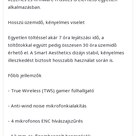
alkalmazásban.
Hosszú üzemidő, kényelmes viselet
Egyetlen töltéssel akár 7 óra lejátszási idő, a
töltőtokkal együtt pedig összesen 30 óra üzemidő
érhető el. A Smart Aesthetics dizájn stabil, kényelmes
illeszkedést biztosít hosszabb használat során is.
Főbb jellemzők
- True Wireless (TWS) gamer fülhallgató
- Anti-wind noise mikrofonkialakítás
- 4 mikrofonos ENC hívászajszűrés
- 12 mm-es, finomhangolt hangszórók