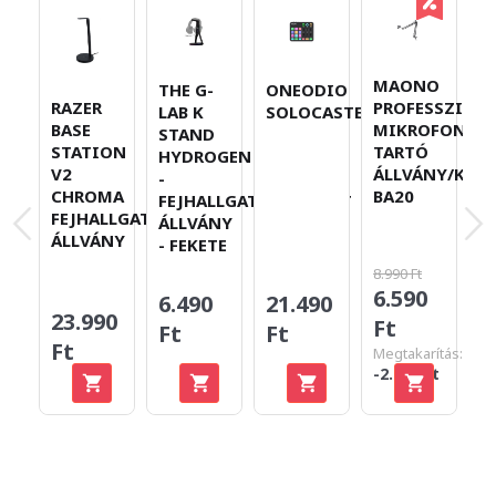
MAONO
THE G-
ONEODIO
L
RAZER
PROFESSZION
LAB K
SOLOCASTER
G
BASE
MIKROFON
STAND
O
STATION
TARTÓ
HYDROGEN
S
V2
ÁLLVÁNY/KAR
-
M
CHROMA
BA20
FEJHALLGATÓ/HEADSET
-
FEJHALLGATÓ
ÁLLVÁNY
ÁLLVÁNY
- FEKETE
8.990 Ft
6.590
6.490
21.490
2
23.990
Ft
Ft
Ft
F
Ft
Megtakarítás:
-2.400 Ft