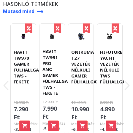
HASONLÓ TERMÉKEK
Mutasd mind
HAVIT
HAVIT
ONIKUMA
HIFUTURE
H
TW991
TW970
T27
YACHT
T
PRO
GAMER
VEZETÉK
VEZETÉK
P
ANC
FÜLHALLGATÓ
NÉLKÜLI
NÉLKÜLI
V
GAMER
TWS -
GAMER
TWS
N
FÜLHALLGATÓ
FEKETE
FÜLHALLGATÓ
FÜLHALLGATÓ
F
TWS -
T
FEKETE
F
12.990 Ft
10.990 Ft
17.490 Ft
8.990 Ft
8.
7.990
7.290
10.990
4.890
5
Ft
Ft
Ft
Ft
F
Megtakarítás:
Megtakarítás:
Megtakarítás:
Megtakarítás:
Me
-5.000 Ft
-3.700 Ft
-6.500 Ft
-4.100 Ft
-3