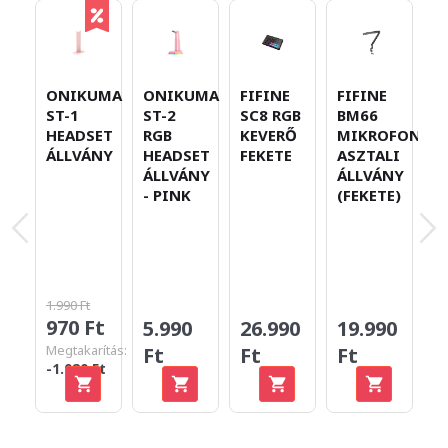
ONIKUMA
ONIKUMA
FIFINE
FIFINE
F
ST-1
ST-2
SC8 RGB
BM66
A
HEADSET
RGB
KEVERŐ
MIKROFON
A
ÁLLVÁNY
HEADSET
FEKETE
ASZTALI
U
ÁLLVÁNY
ÁLLVÁNY
K
- PINK
(FEKETE)
M
F
1.990 Ft
970 Ft
5.990
26.990
19.990
1
Megtakarítás:
Ft
Ft
Ft
F
-1.020 Ft