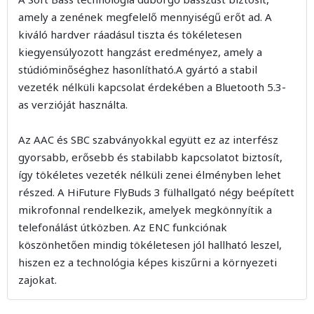
amely a zenének megfelelő mennyiségű erőt ad. A
kiváló hardver ráadásul tiszta és tökéletesen
kiegyensúlyozott hangzást eredményez, amely a
stúdióminőséghez hasonlítható.A gyártó a stabil
vezeték nélküli kapcsolat érdekében a Bluetooth 5.3-
as verzióját használta.
Az AAC és SBC szabványokkal együtt ez az interfész
gyorsabb, erősebb és stabilabb kapcsolatot biztosít,
így tökéletes vezeték nélküli zenei élményben lehet
részed. A HiFuture FlyBuds 3 fülhallgató négy beépített
mikrofonnal rendelkezik, amelyek megkönnyítik a
telefonálást útközben. Az ENC funkciónak
köszönhetően mindig tökéletesen jól hallható leszel,
hiszen ez a technológia képes kiszűrni a környezeti
zajokat.