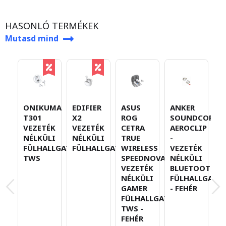
HASONLÓ TERMÉKEK
Mutasd mind
ONIKUMA
EDIFIER
ANKER
ASUS
A
T301
X2
SOUNDCORE
ROG
S
VEZETÉK
VEZETÉK
AEROCLIP
CETRA
L
NÉLKÜLI
NÉLKÜLI
-
TRUE
4
FÜLHALLGATÓ
FÜLHALLGATÓ
VEZETÉK
WIRELESS
V
TWS
NÉLKÜLI
SPEEDNOVA
N
BLUETOOTH
VEZETÉK
B
FÜLHALLGATÓ
NÉLKÜLI
F
- FEHÉR
GAMER
-
FÜLHALLGATÓ
TWS -
FEHÉR