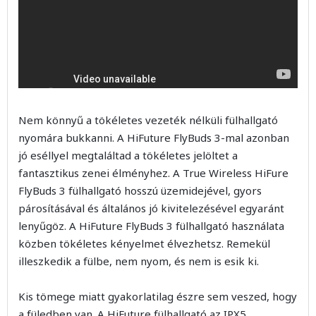
Nem könnyű a tökéletes vezeték nélküli fülhallgató
nyomára bukkanni. A HiFuture FlyBuds 3-mal azonban
jó eséllyel megtaláltad a tökéletes jelöltet a
fantasztikus zenei élményhez. A True Wireless HiFure
FlyBuds 3 fülhallgató hosszú üzemidejével, gyors
párosításával és általános jó kivitelezésével egyaránt
lenyűgöz. A HiFuture FlyBuds 3 fülhallgató használata
közben tökéletes kényelmet élvezhetsz. Remekül
illeszkedik a fülbe, nem nyom, és nem is esik ki.
Kis tömege miatt gyakorlatilag észre sem veszed, hogy
a füledben van. A HiFuture fülhallgató az IPX5