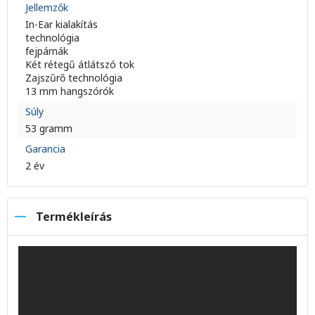
Jellemzők
In-Ear kialakítás
technológia
fejpárnák
Két rétegű átlátszó tok
Zajszűrő technológia
13 mm hangszórók
Súly
53 gramm
Garancia
2 év
Termékleírás