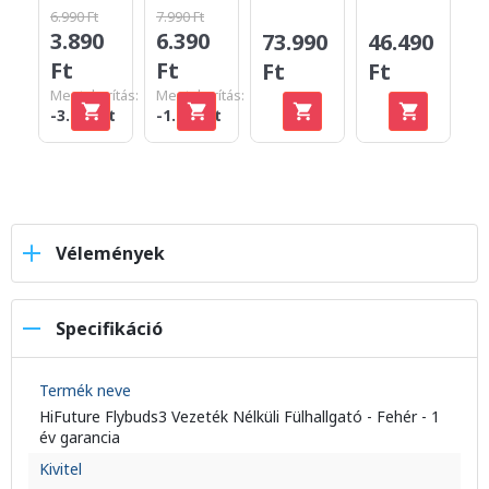
6.990 Ft
7.990 Ft
3.890
6.390
46.490
73.990
4
Ft
Ft
Ft
Ft
F
Megtakarítás:
Megtakarítás:
-3.100 Ft
-1.600 Ft
Vélemények
Specifikáció
Termék neve
HiFuture Flybuds3 Vezeték Nélküli Fülhallgató - Fehér - 1
év garancia
Kivitel