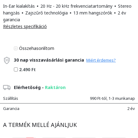
In-Ear kialakítás
•
20 Hz - 20 kHz frekvenciatartomány
•
Stereo
hangzás
•
Zajszűrő technológia
•
13 mm hangszórók
•
2 év
garancia
Részletes specifikáció
Összehasonlítom
30 nap visszavásárlási garancia
Miért érdemes?
2.490 Ft
Elérhetőség -
Raktáron
Szállítás
990 Ft-tól, 1-3 munkanap
Garancia
2 év
A TERMÉK MELLÉ AJÁNLJUK