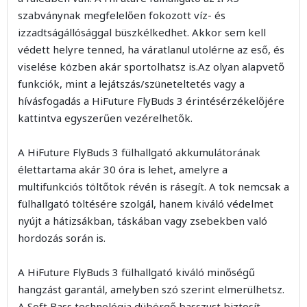
szabványnak megfelelően fokozott víz- és
izzadtságállósággal büszkélkedhet. Akkor sem kell
védett helyre tenned, ha váratlanul utolérne az eső, és
viselése közben akár sportolhatsz is.Az olyan alapvető
funkciók, mint a lejátszás/szüneteltetés vagy a
hívásfogadás a HiFuture FlyBuds 3 érintésérzékelőjére
kattintva egyszerűen vezérelhetők.
A HiFuture FlyBuds 3 fülhallgató akkumulátorának
élettartama akár 30 óra is lehet, amelyre a
multifunkciós töltőtok révén is rásegít. A tok nemcsak a
fülhallgató töltésére szolgál, hanem kiváló védelmet
nyújt a hátizsákban, táskában vagy zsebekben való
hordozás során is.
A HiFuture FlyBuds 3 fülhallgató kiváló minőségű
hangzást garantál, amelyben szó szerint elmerülhetsz.
A Soft Bass technológia dübörgő basszust biztosít,