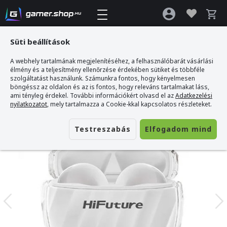
Süti beállítások
A webhely tartalmának megjelenítéséhez, a felhasználóbarát vásárlási
Gamer webshop
>
HiFuture Flybuds3 Vezeték Nélküli Fülhallgató
élmény és a teljesítmény ellenőrzése érdekében sütiket és többféle
szolgáltatást használunk. Számunkra fontos, hogy kényelmesen
böngéssz az oldalon és az is fontos, hogy releváns tartalmakat láss,
ami tényleg érdekel. További információkért olvasd el az
Adatkezelési
nyilatkozatot
, mely tartalmazza a Cookie-kkal kapcsolatos részleteket.
Testreszabás
Elfogadom mind