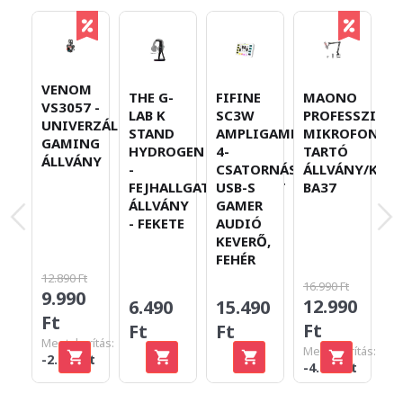
VENOM
THE G-
FIFINE
MAONO
M
VS3057 -
LAB K
SC3W
PROFESSZION
P
UNIVERZÁLIS
STAND
AMPLIGAME,
MIKROFON
U
GAMING
HYDROGEN
4-
TARTÓ
D
ÁLLVÁNY
-
CSATORNÁS
ÁLLVÁNY/KAR
S
FEJHALLGATÓ/HEADSET
USB-S
BA37
M
ÁLLVÁNY
GAMER
R
- FEKETE
AUDIÓ
F
KEVERŐ,
FEHÉR
12.890 Ft
16.990 Ft
19
9.990
12.990
1
6.490
15.490
Ft
Ft
F
Ft
Ft
Megtakarítás:
Megtakarítás:
Me
-2.900 Ft
-4.000 Ft
-4