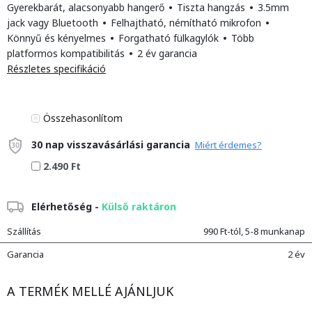
Gyerekbarát, alacsonyabb hangerő
•
Tiszta hangzás
•
3.5mm
jack vagy Bluetooth
•
Felhajtható, némítható mikrofon
•
Könnyű és kényelmes
•
Forgatható fülkagylók
•
Több
platformos kompatibilitás
•
2 év garancia
Részletes specifikáció
Összehasonlítom
30 nap visszavásárlási garancia
Miért érdemes?
2.490 Ft
Elérhetőség -
Külső raktáron
Szállítás
990 Ft-tól, 5-8 munkanap
Garancia
2 év
A TERMÉK MELLÉ AJÁNLJUK