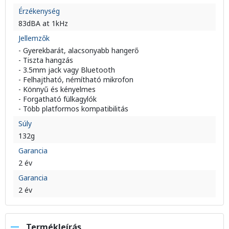
Érzékenység
83dBA at 1kHz
Jellemzők
- Gyerekbarát, alacsonyabb hangerő
- Tiszta hangzás
- 3.5mm jack vagy Bluetooth
- Felhajtható, némítható mikrofon
- Könnyű és kényelmes
- Forgatható fülkagylók
- Több platformos kompatibilitás
Súly
132g
Garancia
2 év
Garancia
2 év
Termékleírás