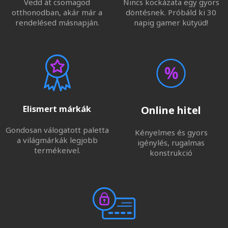
Vedd át csomagod
Nincs kockázata egy gyors
otthonodban, akár már a
döntésnek. Próbáld ki 30
rendelésed másnapján.
napig gamer kütyüd!
Elismert márkák
Online hitel
Gondosan válogatott paletta
Kényelmes és gyors
a világmárkák legjobb
igénylés, rugalmas
termékeivel.
konstrukció