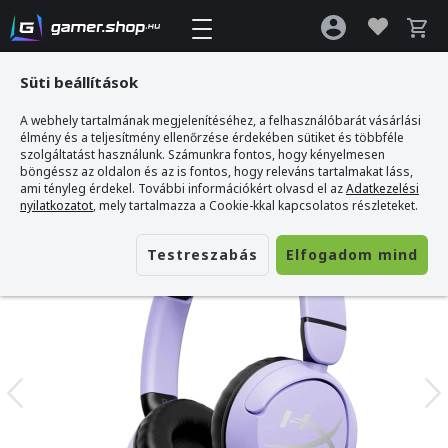
Süti beállítások
A webhely tartalmának megjelenítéséhez, a felhasználóbarát vásárlási
Gamer webshop
>
HYPERX Cloud Mini - Gamer Headset - Levendula
élmény és a teljesítmény ellenőrzése érdekében sütiket és többféle
szolgáltatást használunk. Számunkra fontos, hogy kényelmesen
böngéssz az oldalon és az is fontos, hogy releváns tartalmakat láss,
ami tényleg érdekel. További információkért olvasd el az
Adatkezelési
nyilatkozatot
, mely tartalmazza a Cookie-kkal kapcsolatos részleteket.
Testreszabás
Elfogadom mind