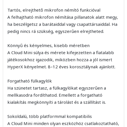
Tartós, elrejthető mikrofon némító funkcióval
A felhajtható mikrofon némítása pillanatok alatt megy,
ha beszélgetsz a barátaiddal vagy csapattársaiddal. Ha
pedig nincs rá szükség, egyszerűen elrejtheted.
Könnyű és kényelmes, kisebb méretben
A Cloud Mini súlya és mérete kifejezetten a fiatalabb
játékosokhoz igazodik, miközben hozza a jól ismert
HyperX kényelmet. 8–12 éves korosztálynak ajánlott.
Forgatható fülkagylók
Ha szünetet tartasz, a fülkagylókat egyszerűen a
mellkasodra fordíthatod. Emellett a forgatható
kialakítás megkönnyíti a tárolást és a szállítást is.
Sokoldalú, több platformmal kompatibilis
A Cloud Mini minden olyan eszközhöz csatlakoztatható,