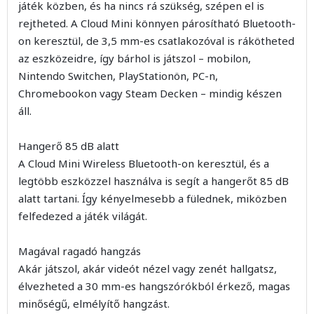
játék közben, és ha nincs rá szükség, szépen el is
rejtheted. A Cloud Mini könnyen párosítható Bluetooth-
on keresztül, de 3,5 mm-es csatlakozóval is rákötheted
az eszközeidre, így bárhol is játszol – mobilon,
Nintendo Switchen, PlayStationön, PC-n,
Chromebookon vagy Steam Decken – mindig készen
áll.
Hangerő 85 dB alatt
A Cloud Mini Wireless Bluetooth-on keresztül, és a
legtöbb eszközzel használva is segít a hangerőt 85 dB
alatt tartani. Így kényelmesebb a fülednek, miközben
felfedezed a játék világát.
Magával ragadó hangzás
Akár játszol, akár videót nézel vagy zenét hallgatsz,
élvezheted a 30 mm-es hangszórókból érkező, magas
minőségű, elmélyítő hangzást.