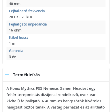
40 mm
Fejhallgató frekvencia
20 Hz - 20 kHz
Fejhallgató impedancia
16 ohm
Kábel hossz
1 m
Garancia
3 év
Termékleírás
A Konix Mythics PS5 Nemesis Gamer Headset egy
fehér terepmintás dizájnnal rendelkező, over-ear
kivitelű fejhallgató. A 40mm-es hangszórók kivételes
hangzást biztosítanak. A vastag párnázat és az állítható