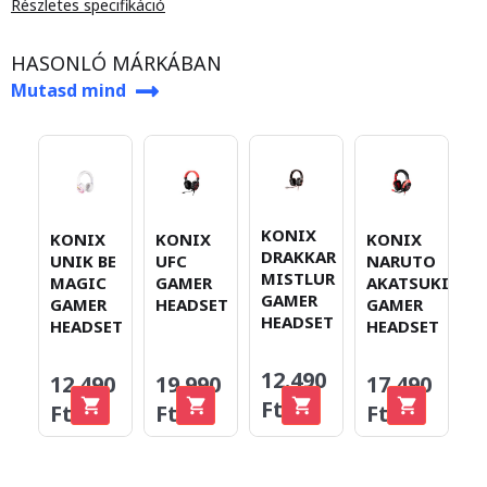
Részletes specifikáció
HASONLÓ MÁRKÁBAN
Mutasd mind
KONIX
KONIX
KONIX
KONIX
DRAKKAR
UNIK BE
UFC
NARUTO
MISTLUR
MAGIC
GAMER
AKATSUKI
GAMER
GAMER
HEADSET
GAMER
HEADSET
HEADSET
HEADSET
12.490
12.490
19.990
17.490
Ft
Ft
Ft
Ft