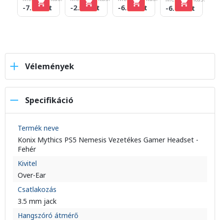
-6
-7.000 Ft
-2.500 Ft
-6.000 Ft
-6.000 Ft
Vélemények
Specifikáció
Termék neve
Konix Mythics PS5 Nemesis Vezetékes Gamer Headset -
Fehér
Kivitel
Over-Ear
Csatlakozás
3.5 mm jack
Hangszóró átmérő