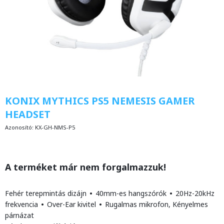
KONIX MYTHICS PS5 NEMESIS GAMER
HEADSET
Azonosító:
KX-GH-NMS-P5
A terméket már nem forgalmazzuk!
Fehér terepmintás dizájn
•
40mm-es hangszórók
•
20Hz-20kHz
frekvencia
•
Over-Ear kivitel
•
Rugalmas mikrofon, Kényelmes
párnázat