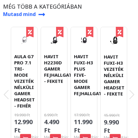
MÉG TÖBB A KATEGÓRIÁBAN
Mutasd mind
A
AULA G7
HAVIT
HAVIT
HAVIT
P
PRO 7.1
H2230D
FUXI-H3
FUXI-H3
T
TRI-
GAMER
PLUS
VEZETÉK
M
MODE
FEJHALLGATÓ
FIVE-
NÉLKÜLI
V
VEZETÉK
- FEKETE
MODE
GAMER
N
NÉLKÜLI
GAMER
HEADSET
G
GAMER
FEJHALLGATÓ
- FEKETE
H
HEADSET
-
- FEHÉR
19
19.990 Ft
6.990 Ft
17.990 Ft
15.990 Ft
1
12.990
4.490
11.990
9.990
F
Ft
Ft
Ft
Ft
Me
Megtakarítás:
Megtakarítás:
Megtakarítás:
Megtakarítás: