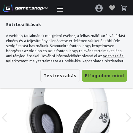
Süti beállítások
A webhely tartalmának megjelenítéséhez, a felhasználóbarát vásárlási
Gamer webshop
>
Konix Mythics PS5 Nemesis Gamer Headset
élmény és a teljesítmény ellenőrzése érdekében sütiket és többféle
szolgáltatást használunk. Számunkra fontos, hogy kényelmesen
böngéssz az oldalon és az is fontos, hogy releváns tartalmakat láss,
ami tényleg érdekel. További információkért olvasd el az
Adatkezelési
nyilatkozatot
, mely tartalmazza a Cookie-kkal kapcsolatos részleteket.
Testreszabás
Elfogadom mind