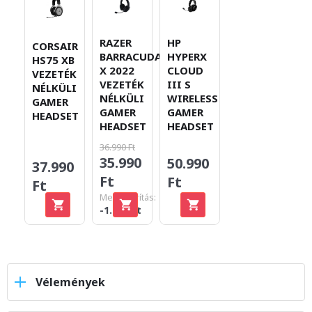
RAZER
HP
CORSAIR
BARRACUDA
HYPERX
HS75 XB
X 2022
CLOUD
VEZETÉK
VEZETÉK
III S
NÉLKÜLI
NÉLKÜLI
WIRELESS
GAMER
GAMER
GAMER
HEADSET
HEADSET
HEADSET
36.990 Ft
35.990
50.990
37.990
Ft
Ft
Ft
Megtakarítás:
-1.000 Ft
Vélemények