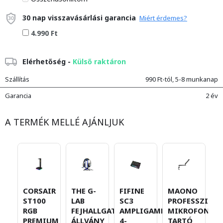
30 nap visszavásárlási garancia
Miért érdemes?
4.990 Ft
Elérhetőség -
Külső raktáron
Szállítás
990 Ft-tól, 5-8 munkanap
Garancia
2 év
A TERMÉK MELLÉ AJÁNLJUK
CORSAIR
THE G-
FIFINE
MAONO
M
ST100
LAB
SC3
PROFESSZION
D
RGB
FEJHALLGATÓ
AMPLIGAME,
MIKROFON
U
PREMIUM
ÁLLVÁNY
4-
TARTÓ