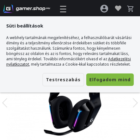
Süti beállítások
A webhely tartalmának megjelenítéséhez, a felhasználóbarát vásárlási
Gamer webshop
>
Logitech G733 Lightspeed Vezeték Nélküli Gamer Headset
élmény és a teljesítmény ellenőrzése érdekében sütiket és többféle
szolgáltatást használunk. Számunkra fontos, hogy kényelmesen
böngéssz az oldalon és az is fontos, hogy releváns tartalmakat láss,
ami tényleg érdekel. További információkért olvasd el az
Adatkezelési
nyilatkozatot
, mely tartalmazza a Cookie-kkal kapcsolatos részleteket.
Testreszabás
Elfogadom mind