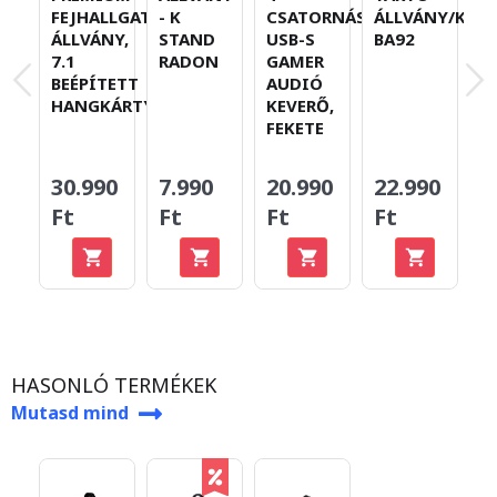
S
FEJHALLGATÓ
- K
CSATORNÁS
ÁLLVÁNY/KAR
M
ÁLLVÁNY,
STAND
USB-S
BA92
R
7.1
RADON
GAMER
BEÉPÍTETT
AUDIÓ
HANGKÁRTYÁVAL
KEVERŐ,
FEKETE
30.990
7.990
20.990
22.990
1
Ft
Ft
Ft
Ft
F
HASONLÓ TERMÉKEK
Mutasd mind