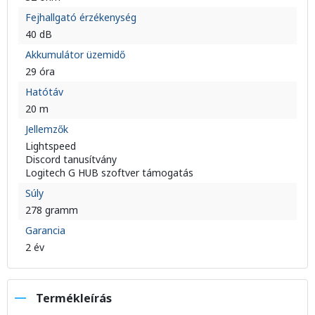
Fejhallgató érzékenység
40 dB
Akkumulátor üzemidő
29 óra
Hatótáv
20 m
Jellemzők
Lightspeed
Discord tanusítvány
Logitech G HUB szoftver támogatás
Súly
278 gramm
Garancia
2 év
Termékleírás