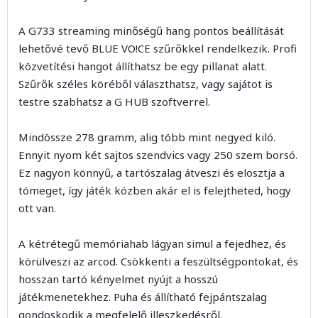
A G733 streaming minőségű hang pontos beállítását
lehetővé tevő BLUE VO!CE szűrőkkel rendelkezik. Profi
közvetítési hangot állíthatsz be egy pillanat alatt.
Szűrők széles köréből választhatsz, vagy sajátot is
testre szabhatsz a G HUB szoftverrel.
Mindössze 278 gramm, alig több mint negyed kiló.
Ennyit nyom két sajtos szendvics vagy 250 szem borsó.
Ez nagyon könnyű, a tartószalag átveszi és elosztja a
tömeget, így játék közben akár el is felejtheted, hogy
ott van.
A kétrétegű memóriahab lágyan simul a fejedhez, és
körülveszi az arcod. Csökkenti a feszültségpontokat, és
hosszan tartó kényelmet nyújt a hosszú
játékmenetekhez. Puha és állítható fejpántszalag
gondoskodik a megfelelő illeszkedésről.