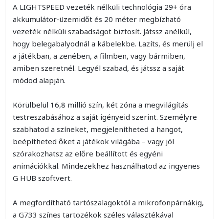
A LIGHTSPEED vezeték nélküli technológia 29+ óra
akkumulátor-üzemidőt és 20 méter megbízható
vezeték nélküli szabadságot biztosít. Játssz anélkül,
hogy belegabalyodnál a kábelekbe. Lazíts, és merülj el
a játékban, a zenében, a filmben, vagy bármiben,
amiben szeretnél. Legyél szabad, és játssz a saját
módod alapján.
Körülbelül 16,8 millió szín, két zóna a megvilágítás
testreszabásához a saját igényeid szerint. Személyre
szabhatod a színeket, megjelenítheted a hangot,
beépítheted őket a játékok világába – vagy jól
szórakozhatsz az előre beállított és egyéni
animációkkal. Mindezekhez használhatod az ingyenes
G HUB szoftvert.
A megfordítható tartószalagoktól a mikrofonpárnákig,
a G733 színes tartozékok széles választékával