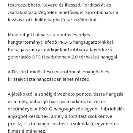
testreszabható. Keverd és illesszd. Fordítsd át és
csatlakoztasd. Végtelen lehetőséget kipróbálhatsz a
kiválasztott, külön kapható tartozékokkal.
Mindent jól hallhatsz a pontos és teljes
hangtartományt lefedő PRO-G hangsugárzóinkkal.
Kezdj játszani az eddigieknél jobban a következő
generációs DTS Headphone:X 2.0 térhatású hanggal.
A Discord-minősítésű mikrofonnal lenyűgöző és
kristálytiszta hangzásban lehet részed.
A játékoktól a zenéig élvezhető pontos, tiszta hangzás
és a mély, dübörgő basszus a tudatos tervezés
eredménye. A PRO-G hangsugárzók egyedi, hibridhálós
anyagból készültek, amely a torzítást csökkentve
precíz, tiszta hangot biztosít a sokoldalú, egyenletes,
filmes élményhez.