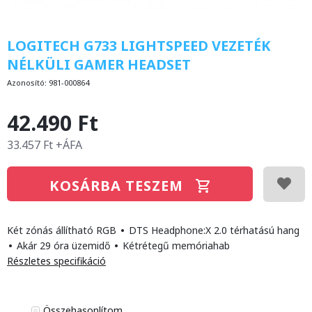
LOGITECH G733 LIGHTSPEED VEZETÉK
NÉLKÜLI GAMER HEADSET
Azonosító:
981-000864
42.490 Ft
33.457 Ft +ÁFA
KOSÁRBA TESZEM
Két zónás állítható RGB
•
DTS Headphone:X 2.0 térhatású hang
•
Akár 29 óra üzemidő
•
Kétrétegű memóriahab
Részletes specifikáció
Összehasonlítom