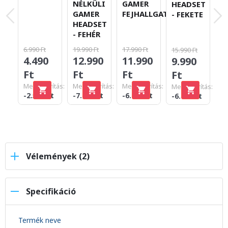
N
NÉLKÜLI
GAMER
HEADSET
G
GAMER
FEJHALLGATÓ
- FEKETE
H
HEADSET
-
- FEHÉR
19
6.990 Ft
19.990 Ft
17.990 Ft
15.990 Ft
1
4.490
12.990
11.990
9.990
F
Ft
Ft
Ft
Ft
Me
Megtakarítás:
Megtakarítás:
Megtakarítás:
Megtakarítás:
-6
-2.500 Ft
-7.000 Ft
-6.000 Ft
-6.000 Ft
Vélemények (2)
Specifikáció
Termék neve