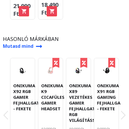
18.490
21.990
Ft
Ft
HASONLÓ MÁRKÁBAN
Mutasd mind
ONIKUMA
ONIKUMA
ONIKUMA
ONIKUMA
O
X92 RGB
K9
X89
X91 RGB
X
GAMER
CICAFÜLES
VEZETÉKES
GAMING
G
FEJHALLGATÓ
GAMER
GAMER
FEJHALLGATÓ
F
- FEKETE
HEADSET
FEJHALLGATÓ
- FEKETE
-
RGB
VILÁGÍTÁSSAL
12.990 Ft
10.990 Ft
9.990 Ft