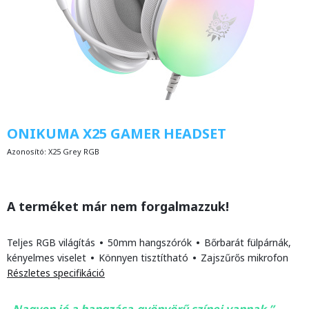
ONIKUMA X25 GAMER HEADSET
Azonosító:
X25 Grey RGB
A terméket már nem forgalmazzuk!
Teljes RGB világítás
•
50mm hangszórók
•
Bőrbarát fülpárnák,
kényelmes viselet
•
Könnyen tisztítható
•
Zajszűrős mikrofon
Részletes specifikáció