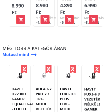
8.980
4.890
6.990
8.990
6
Ft
Ft
Ft
Ft
F
Megtakarítás:
Megtakarítás:
Megtakarítás:
-4.010 Ft
-6.100 Ft
-3.000 Ft
MÉG TÖBB A KATEGÓRIÁBAN
Mutasd mind
A
HAVIT
AULA G7
HAVIT
HAVIT
P
H2230D
PRO 7.1
FUXI-H3
FUXI-H3
T
GAMER
TRI-
PLUS
VEZETÉK
M
FEJHALLGATÓ
MODE
FIVE-
NÉLKÜLI
V
- FEKETE
VEZETÉK
MODE
GAMER