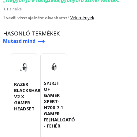
Nagyon jó a hangzása,gyönyörű színei vannak.
T. Hajnalka
Vélemények
2 vevői visszajelzést olvashatsz!
HASONLÓ TERMÉKEK
Mutasd mind
SPIRIT
RAZER
OF
BLACKSHARK
GAMER
V2 X
XPERT-
GAMER
H700 7.1
HEADSET
GAMER
FEJHALLGATÓ
- FEHÉR