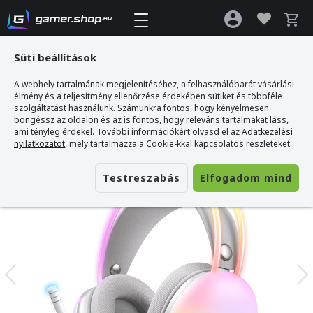
Süti beállítások
A webhely tartalmának megjelenítéséhez, a felhasználóbarát vásárlási
Gamer webshop
>
Onikuma X25 Gamer Headset
élmény és a teljesítmény ellenőrzése érdekében sütiket és többféle
szolgáltatást használunk. Számunkra fontos, hogy kényelmesen
böngéssz az oldalon és az is fontos, hogy releváns tartalmakat láss,
ami tényleg érdekel. További információkért olvasd el az
Adatkezelési
nyilatkozatot
, mely tartalmazza a Cookie-kkal kapcsolatos részleteket.
Testreszabás
Elfogadom mind