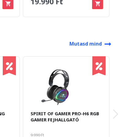
19.990 Ft
14.9
Mutasd mind
NG
SPIRIT OF GAMER PRO-H6 RGB
ONIKU
GAMER FEJHALLGATÓ
HEADS
9.990 Ft