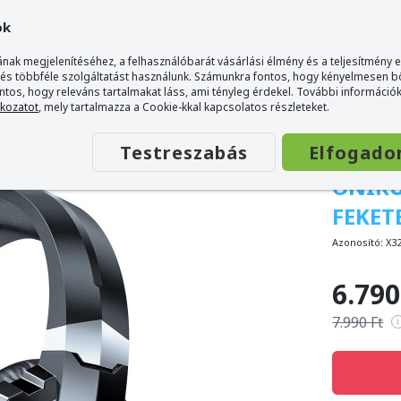
ok
nak megjelenítéséhez, a felhasználóbarát vásárlási élmény és a teljesítmény 
 és többféle szolgáltatást használunk. Számunkra fontos, hogy kényelmesen 
ontos, hogy releváns tartalmakat láss, ami tényleg érdekel. További információk
tkozatot
, mely tartalmazza a Cookie-kkal kapcsolatos részleteket.
Testreszabás
Elfogado
ONIKU
FEKET
Azonosító:
X3
6.790
7.990 Ft
i