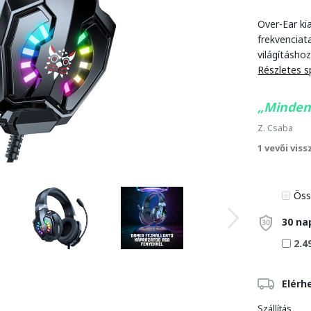
Over-Ear ki
frekvencia
világításho
Részletes s
Minden
Z. Csaba
1 vevői vis
Öss
30 na
2.4
Elérh
Szállítás