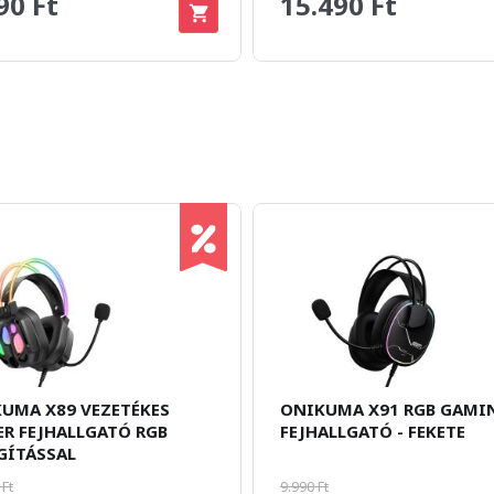
90 Ft
15.490 Ft
UMA X89 VEZETÉKES
ONIKUMA X91 RGB GAMI
R FEJHALLGATÓ RGB
FEJHALLGATÓ - FEKETE
GÍTÁSSAL
 Ft
9.990 Ft