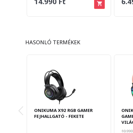
14.990 Ft
6.4
HASONLÓ TERMÉKEK
ONIKUMA X92 RGB GAMER
ONIK
FEJHALLGATÓ - FEKETE
GAME
VILÁ
10.990