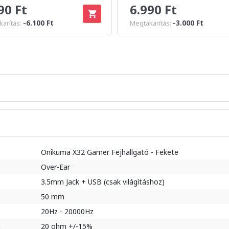
90 Ft
6.990 Ft
-6.100 Ft
-3.000 Ft
arítás:
Megtakarítás:
Onikuma X32 Gamer Fejhallgató - Fekete
Over-Ear
3.5mm Jack + USB (csak világításhoz)
50 mm
20Hz - 20000Hz
a
20 ohm +/-15%