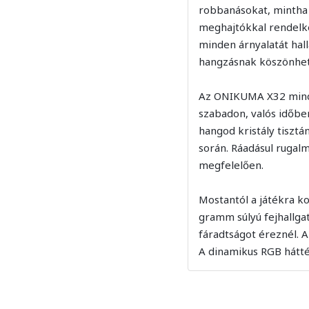
robbanásokat, mintha 
meghajtókkal rendelke
minden árnyalatát hall
hangzásnak köszönhető
Az ONIKUMA X32 minden
szabadon, valós időbe
hangod kristály tisztá
során. Ráadásul rugal
megfelelően.
Mostantól a játékra k
gramm súlyú fejhallga
fáradtságot éreznél. A
A dinamikus RGB hátté