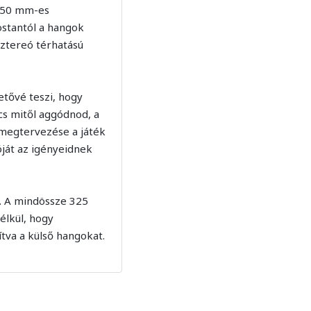
ű 50 mm-es
ostantól a hangok
sztereó térhatású
tővé teszi, hogy
cs mitől aggódnod, a
k megtervezése a játék
óját az igényeidnek
l. A mindössze 325
élkül, hogy
ítva a külső hangokat.