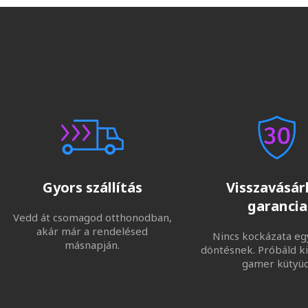
Gyors szállítás
Visszavásárl
garancia
Vedd át csomagod otthonodban,
akár már a rendelésed
Nincs kockázata eg
másnapján.
döntésnek. Próbáld ki
gamer kütyüd