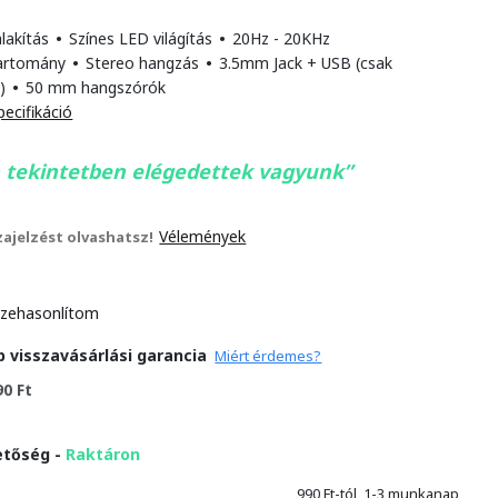
alakítás
•
Színes LED világítás
•
20Hz - 20KHz
tartomány
•
Stereo hangzás
•
3.5mm Jack + USB (csak
z)
•
50 mm hangszórók
pecifikáció
 tekintetben elégedettek vagyunk
Vélemények
szajelzést olvashatsz!
zehasonlítom
p visszavásárlási garancia
Miért érdemes?
90 Ft
etőség -
Raktáron
990 Ft-tól, 1-3 munkanap