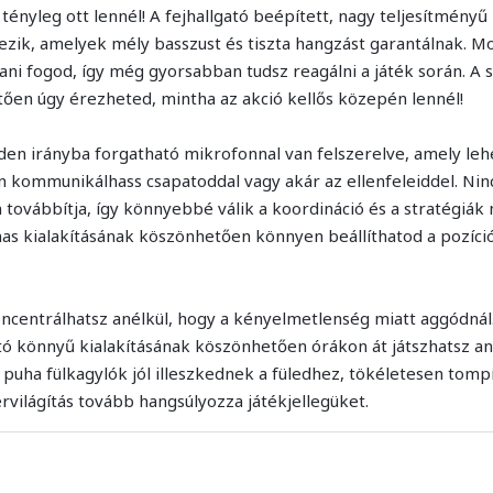
tényleg ott lennél! A fejhallgató beépített, nagy teljesítmény
zik, amelyek mély basszust és tiszta hangzást garantálnak. M
ani fogod, így még gyorsabban tudsz reagálni a játék során. A 
en úgy érezheted, mintha az akció kellős közepén lennél!
 irányba forgatható mikrofonnal van felszerelve, amely lehe
n kommunikálhass csapatoddal vagy akár az ellenfeleiddel. Nin
n továbbítja, így könnyebbé válik a koordináció és a stratégiá
mas kialakításának köszönhetően könnyen beállíthatod a pozíci
oncentrálhatsz anélkül, hogy a kényelmetlenség miatt aggódná
tó könnyű kialakításának köszönhetően órákon át játszhatsz an
 puha fülkagylók jól illeszkednek a füledhez, tökéletesen tomp
rvilágítás tovább hangsúlyozza játékjellegüket.