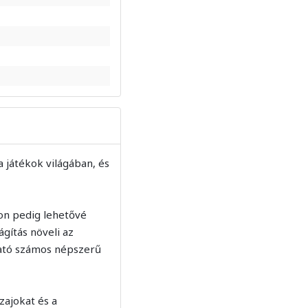
 játékok világában, és
on pedig lehetővé
gítás növeli az
pható számos népszerű
 zajokat és a