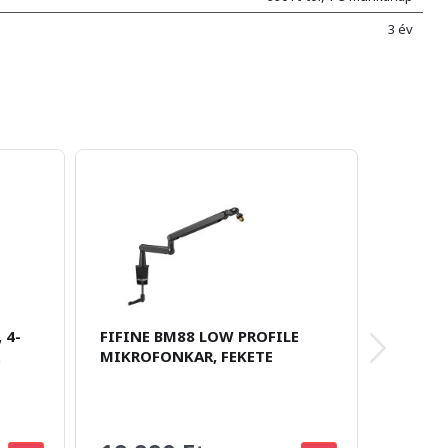
3 év
 4-
FIFINE BM88 LOW PROFILE
MAONO
MIKROFONKAR, FEKETE
STREA