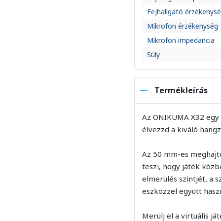
Fejhallgató érzékenys
Mikrofon érzékenység
Mikrofon impedancia
Súly
Termékleírás
Az ONIKUMA X32 egy oly
élvezzd a kiváló hangz
Az 50 mm-es meghajtók
teszi, hogy játék közb
elmerülés szintjét, a 
eszközzel együtt hasz
Merülj el a virtuális j