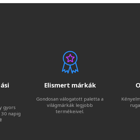
ási
Elismert márkák
O
Gondosan válogatott paletta a
Kényelme
világmárkák legjobb
ruga
y gyors
termékeivel.
 30 napig
!