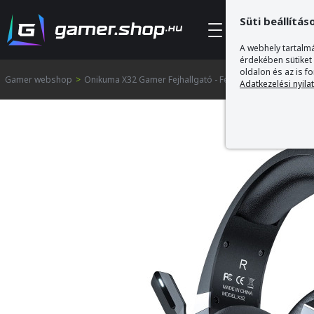
Süti beállítás
Kategóriák
A webhely tartalmá
érdekében sütiket
oldalon és az is f
Gamer webshop
>
Onikuma X32 Gamer Fejhallgató - Fekete
Adatkezelési nyila