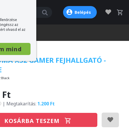
Belépés
ellenőrzése
böngéssz az
ért olvasd el az
m mind
MA X32 GAMER FEJHALLGATÓ -
E
2 Black
 Ft
|
Megtakarítás:
1.200 Ft
KOSÁRBA TESZEM