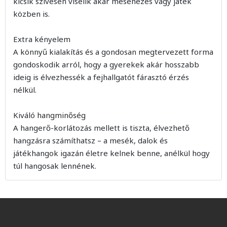
kicsik szívesen viselik akár mesenézés vagy játék
közben is.
Extra kényelem
A könnyű kialakítás és a gondosan megtervezett forma
gondoskodik arról, hogy a gyerekek akár hosszabb
ideig is élvezhessék a fejhallgatót fárasztó érzés
nélkül.
Kiváló hangminőség
A hangerő-korlátozás mellett is tiszta, élvezhető
hangzásra számíthatsz – a mesék, dalok és
játékhangok igazán életre kelnek benne, anélkül hogy
túl hangosak lennének.