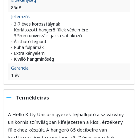
Érzékenység
85dB
Jellemzők
- 3-7 éves korosztálynak
- Korlátozott hangerő fülek védelmére
- 3.5mm univerzális jack csatlakozó
- Állítható fejpánt
- Puha fülpárnák
- Extra kényelem
- Kiváló hangminőség
Garancia
1 év
Termékleírás
A Hello Kitty Unicorn gyerek fejhallgató a szivárvány
unikornis színvilágban kifejezetten a kicsi, érzékeny
fülekhez készült. A hangerő 85 decibelre van
korlátozva, így biztonságos a 3–7 éves gyerekek