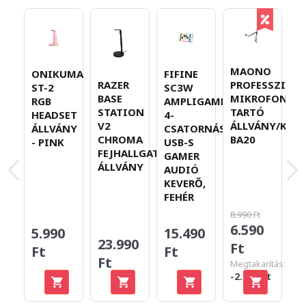
MAONO
ONIKUMA
FIFINE
M
RAZER
PROFESSZION
ST-2
SC3W
D
BASE
MIKROFON
RGB
AMPLIGAME,
R
STATION
TARTÓ
HEADSET
4-
S
V2
ÁLLVÁNY/KAR
ÁLLVÁNY
CSATORNÁS
M
CHROMA
BA20
- PINK
USB-S
FEJHALLGATÓ
GAMER
ÁLLVÁNY
AUDIÓ
KEVERŐ,
FEHÉR
8.990 Ft
6.590
5.990
15.490
1
23.990
Ft
Ft
Ft
F
Ft
Megtakarítás:
-2.400 Ft