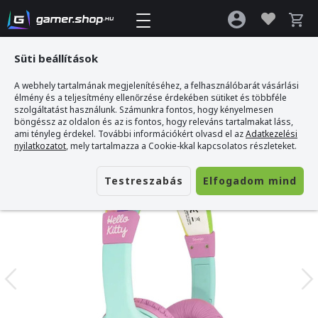
Süti beállítások
A webhely tartalmának megjelenítéséhez, a felhasználóbarát vásárlási
Gamer webshop
>
OTL Hello Kitty Unicorn Gyermek Fejhallgató
élmény és a teljesítmény ellenőrzése érdekében sütiket és többféle
szolgáltatást használunk. Számunkra fontos, hogy kényelmesen
böngéssz az oldalon és az is fontos, hogy releváns tartalmakat láss,
ami tényleg érdekel. További információkért olvasd el az
Adatkezelési
nyilatkozatot
, mely tartalmazza a Cookie-kkal kapcsolatos részleteket.
Testreszabás
Elfogadom mind