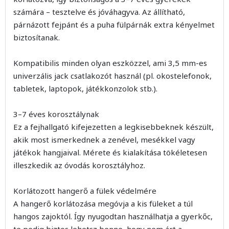
számára – tesztelve és jóváhagyva. Az állítható,
párnázott fejpánt és a puha fülpárnák extra kényelmet
biztosítanak.
Kompatibilis minden olyan eszközzel, ami 3,5 mm-es
univerzális jack csatlakozót használ (pl. okostelefonok,
tabletek, laptopok, játékkonzolok stb.).
3–7 éves korosztálynak
Ez a fejhallgató kifejezetten a legkisebbeknek készült,
akik most ismerkednek a zenével, mesékkel vagy
játékok hangjaival. Mérete és kialakítása tökéletesen
illeszkedik az óvodás korosztályhoz.
Korlátozott hangerő a fülek védelmére
A hangerő korlátozása megóvja a kis füleket a túl
hangos zajoktól. Így nyugodtan használhatja a gyerkőc,
te pedig biztos lehetsz benne, hogy nem árt a