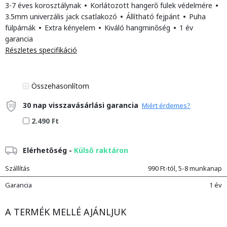
3-7 éves korosztálynak
•
Korlátozott hangerő fülek védelmére
•
3.5mm univerzális jack csatlakozó
•
Állítható fejpánt
•
Puha
fülpárnák
•
Extra kényelem
•
Kiváló hangminőség
•
1 év
garancia
Részletes specifikáció
Összehasonlítom
30 nap visszavásárlási garancia
Miért érdemes?
2.490 Ft
Elérhetőség -
Külső raktáron
Szállítás
990 Ft-tól, 5-8 munkanap
Garancia
1 év
A TERMÉK MELLÉ AJÁNLJUK