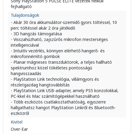
Sony PlayStation 5 PULSE ELITE vezeték nélküli
fejhallgató
Tulajdonságok
- Akár 30 óra akkumulátor-üzemidő gyors töltéssel, 10
perc töltéssel akár 2 óra játékidő
- 3D hangzás támogatása
- Visszahúzható, zajszűrős mikrofon mesterséges
intelligenciával
- Intuitív vezérlés, könnyen elérhető hangerő- és
mikrofonnémító gombok
- Planar mágneses transzduktorok, a teljes hallható
spektrumhoz közel tökéletes pontosságú
hangvisszaadás
- PlayStation Link technológia, villámgyors és
részletgazdag hangtovábbítás
- PlayStation Link USB-adapter, amely PS5 konzolokkal,
PC-kkel és Mac számítógépekkel használható
- Több eszközös csatlakoztathatóság, egyszerre
hallgathatsz hangot PlayStation Linkről és Bluetooth-
eszközről
Kivitel
Over-Ear