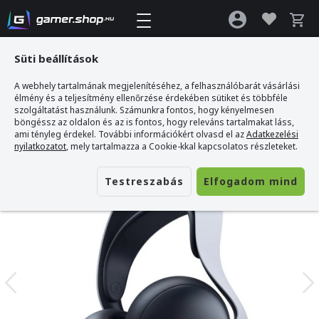
Süti beállítások
A webhely tartalmának megjelenítéséhez, a felhasználóbarát vásárlási
Gamer webshop
>
Sony PlayStation 5 PULSE ELITE vezeték nélküli fejhallgató
élmény és a teljesítmény ellenőrzése érdekében sütiket és többféle
szolgáltatást használunk. Számunkra fontos, hogy kényelmesen
böngéssz az oldalon és az is fontos, hogy releváns tartalmakat láss,
ami tényleg érdekel. További információkért olvasd el az
Adatkezelési
nyilatkozatot
, mely tartalmazza a Cookie-kkal kapcsolatos részleteket.
Testreszabás
Elfogadom mind