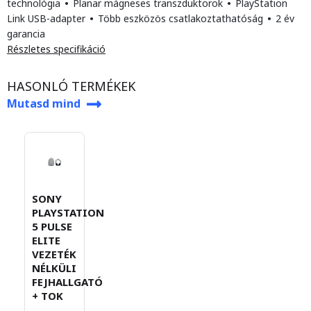
technológia
•
Planar mágneses transzduktorok
•
PlayStation
Link USB-adapter
•
Több eszközös csatlakoztathatóság
•
2 év
garancia
Részletes specifikáció
HASONLÓ TERMÉKEK
Mutasd mind
SONY
PLAYSTATION
5 PULSE
ELITE
VEZETÉK
NÉLKÜLI
FEJHALLGATÓ
+ TOK