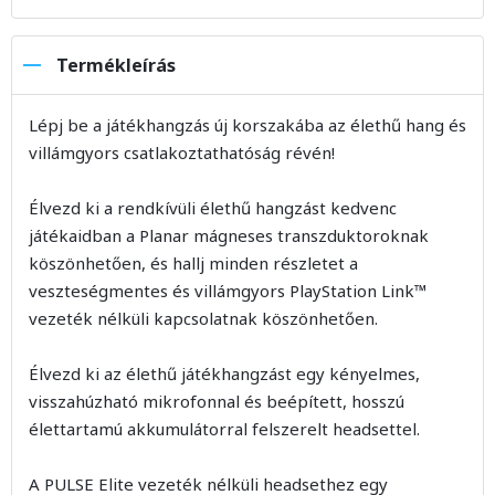
Termékleírás
Lépj be a játékhangzás új korszakába az élethű hang és
villámgyors csatlakoztathatóság révén!
Élvezd ki a rendkívüli élethű hangzást kedvenc
játékaidban a Planar mágneses transzduktoroknak
köszönhetően, és hallj minden részletet a
veszteségmentes és villámgyors PlayStation Link™
vezeték nélküli kapcsolatnak köszönhetően.
Élvezd ki az élethű játékhangzást egy kényelmes,
visszahúzható mikrofonnal és beépített, hosszú
élettartamú akkumulátorral felszerelt headsettel.
A PULSE Elite vezeték nélküli headsethez egy