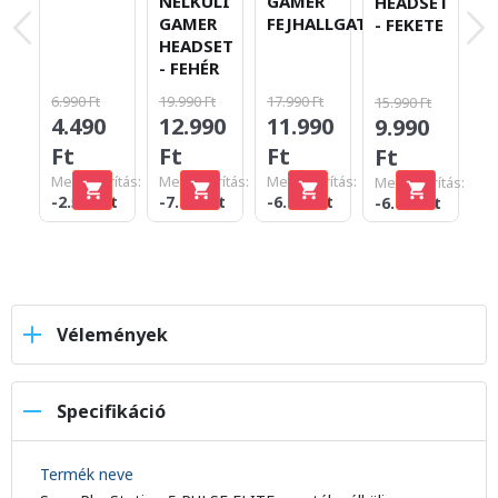
N
NÉLKÜLI
GAMER
HEADSET
G
GAMER
FEJHALLGATÓ
- FEKETE
H
HEADSET
-
- FEHÉR
19
6.990 Ft
19.990 Ft
17.990 Ft
15.990 Ft
1
4.490
12.990
11.990
9.990
F
Ft
Ft
Ft
Ft
Me
Megtakarítás:
Megtakarítás:
Megtakarítás:
Megtakarítás:
-6
-2.500 Ft
-7.000 Ft
-6.000 Ft
-6.000 Ft
Vélemények
Specifikáció
Termék neve