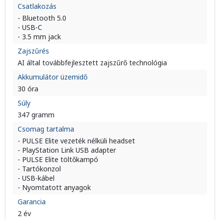
Csatlakozás
- Bluetooth 5.0
- USB-C
- 3.5 mm jack
Zajszűrés
AI által továbbfejlesztett zajszűrő technológia
Akkumulátor üzemidő
30 óra
Súly
347 gramm
Csomag tartalma
- PULSE Elite vezeték nélküli headset
- PlayStation Link USB adapter
- PULSE Elite töltőkampó
- Tartókonzol
- USB-kábel
- Nyomtatott anyagok
Garancia
2 év