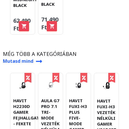
BLACK
BLACK
71.490
62.490
Ft
Ft
MÉG TÖBB A KATEGÓRIÁBAN
Mutasd mind
A
HAVIT
AULA G7
HAVIT
HAVIT
P
H2230D
PRO 7.1
FUXI-H3
FUXI-H3
T
GAMER
TRI-
PLUS
VEZETÉK
M
FEJHALLGATÓ
MODE
FIVE-
NÉLKÜLI
V
- FEKETE
VEZETÉK
MODE
GAMER