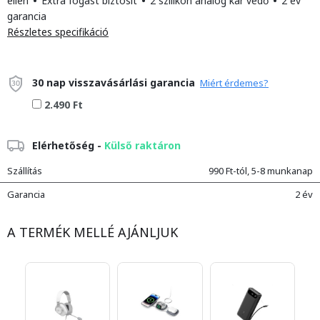
ellen
•
Extra fogást biztosít
•
2 szilikon analóg kar védő
•
2 év
garancia
Részletes specifikáció
30 nap visszavásárlási garancia
Miért érdemes?
2.490 Ft
Elérhetőség -
Külső raktáron
Szállítás
990 Ft-tól, 5-8 munkanap
Garancia
2 év
A TERMÉK MELLÉ AJÁNLJUK