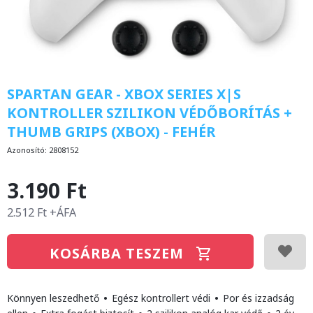
SPARTAN GEAR - XBOX SERIES X|S
KONTROLLER SZILIKON VÉDŐBORÍTÁS +
THUMB GRIPS (XBOX) - FEHÉR
Azonosító:
2808152
3.190 Ft
2.512 Ft +ÁFA
KOSÁRBA TESZEM
Könnyen leszedhető
•
Egész kontrollert védi
•
Por és izzadság