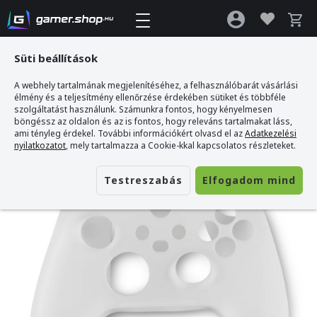
Süti beállítások
A webhely tartalmának megjelenítéséhez, a felhasználóbarát vásárlási
Gamer webshop
>
Spartan Gear - Xbox Series X|S Kontroller Szilikon
élmény és a teljesítmény ellenőrzése érdekében sütiket és többféle
Védőborítás + Thumb Grips (Xbox) - Fehér
szolgáltatást használunk. Számunkra fontos, hogy kényelmesen
böngéssz az oldalon és az is fontos, hogy releváns tartalmakat láss,
ami tényleg érdekel. További információkért olvasd el az
Adatkezelési
nyilatkozatot
, mely tartalmazza a Cookie-kkal kapcsolatos részleteket.
Testreszabás
Elfogadom mind