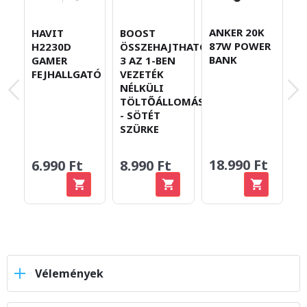
E
ANKER 20K
HAVIT
BOOST
(
87W POWER
H2230D
ÖSSZEHAJTHATÓ
H
BANK
GAMER
3 AZ 1-BEN
K
FEJHALLGATÓ
VEZETÉK
A
NÉLKÜLI
4
TÖLTŐÁLLOMÁS
- SÖTÉT
SZÜRKE
3
18.990 Ft
6.990 Ft
8.990 Ft
Vélemények