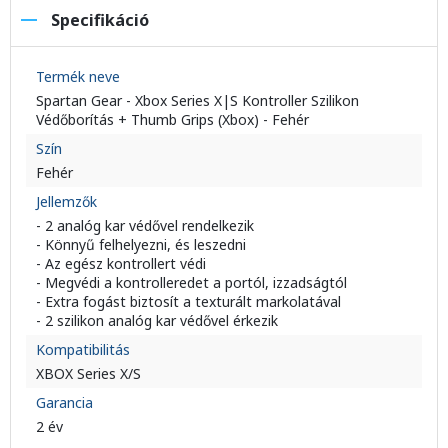
Specifikáció
Termék neve
Spartan Gear - Xbox Series X|S Kontroller Szilikon
Védőborítás + Thumb Grips (Xbox) - Fehér
Szín
Fehér
Jellemzők
- 2 analóg kar védővel rendelkezik
- Könnyű felhelyezni, és leszedni
- Az egész kontrollert védi
- Megvédi a kontrolleredet a portól, izzadságtól
- Extra fogást biztosít a texturált markolatával
- 2 szilikon analóg kar védővel érkezik
Kompatibilitás
XBOX Series X/S
Garancia
2 év