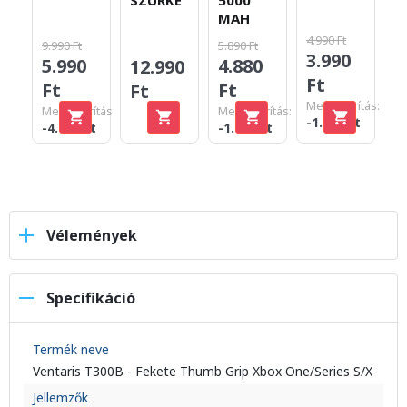
MAH
4.990 Ft
9.990 Ft
5.890 Ft
3.990
5.990
4.880
12.990
3
Ft
Ft
Ft
Ft
F
Megtakarítás:
Megtakarítás:
Megtakarítás:
-1.000 Ft
-4.000 Ft
-1.010 Ft
Vélemények
Specifikáció
Termék neve
Ventaris T300B - Fekete Thumb Grip Xbox One/Series S/X
Jellemzők