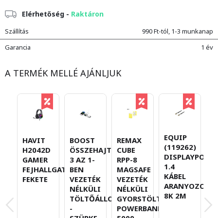
Elérhetőség -
Raktáron
Szállítás
990 Ft-tól, 1-3 munkanap
Garancia
1 év
A TERMÉK MELLÉ AJÁNLJUK
EQUIP
HAVIT
BOOST
REMAX
B
(119262)
H2042D
ÖSSZEHAJTHATÓ
CUBE
P
DISPLAYPORT
GAMER
3 AZ 1-
RPP-8
R
1.4
FEJHALLGATÓ
BEN
MAGSAFE
G
KÁBEL
FEKETE
VEZETÉK
VEZETÉK
E
ARANYOZOTT
NÉLKÜLI
NÉLKÜLI
- 
8K 2M
TÖLTŐÁLLOMÁS
GYORSTÖLTŐ
-
POWERBANK
SZÜRKE
5000