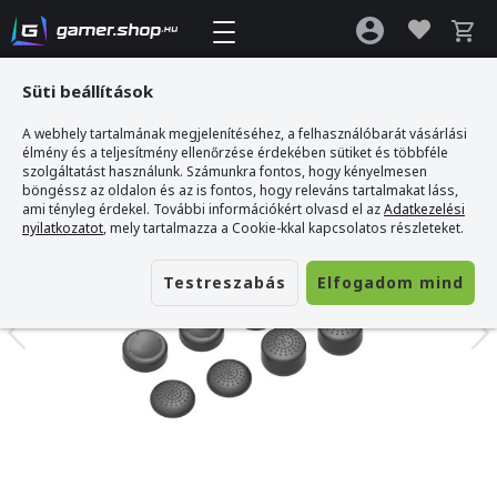
Süti beállítások
A webhely tartalmának megjelenítéséhez, a felhasználóbarát vásárlási
Gamer webshop
>
Ventaris T300B Thumb Grip Xbox One/Series S/X
élmény és a teljesítmény ellenőrzése érdekében sütiket és többféle
szolgáltatást használunk. Számunkra fontos, hogy kényelmesen
böngéssz az oldalon és az is fontos, hogy releváns tartalmakat láss,
ami tényleg érdekel. További információkért olvasd el az
Adatkezelési
nyilatkozatot
, mely tartalmazza a Cookie-kkal kapcsolatos részleteket.
Testreszabás
Elfogadom mind