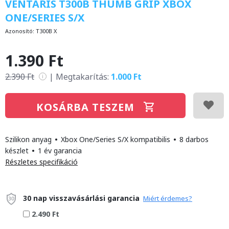
VENTARIS T300B THUMB GRIP XBOX
ONE/SERIES S/X
Azonosító:
T300B X
1.390 Ft
2.390 Ft
|
Megtakarítás:
1.000 Ft
i
KOSÁRBA TESZEM
Szilikon anyag
•
Xbox One/Series S/X kompatibilis
•
8 darbos
készlet
•
1 év garancia
Részletes specifikáció
30 nap visszavásárlási garancia
Miért érdemes?
2.490 Ft