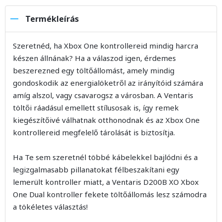
Termékleírás
Szeretnéd, ha Xbox One kontrollereid mindig harcra
készen állnának? Ha a válaszod igen, érdemes
beszerezned egy töltőállomást, amely mindig
gondoskodik az energialöketről az irányítóid számára
amíg alszol, vagy csavarogsz a városban. A Ventaris
töltői ráadásul emellett stílusosak is, így remek
kiegészítőivé válhatnak otthonodnak és az Xbox One
kontrollereid megfelelő tárolását is biztosítja.
Ha Te sem szeretnél többé kábelekkel bajlódni és a
legizgalmasabb pillanatokat félbeszakítani egy
lemerült kontroller miatt, a Ventaris D200B XO Xbox
One Dual kontroller fekete töltőállomás lesz számodra
a tökéletes választás!