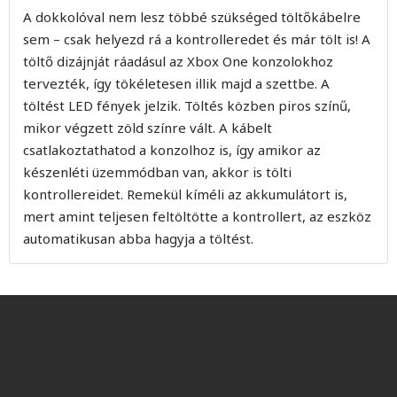
A dokkolóval nem lesz többé szükséged töltőkábelre
sem – csak helyezd rá a kontrolleredet és már tölt is! A
töltő dizájnját ráadásul az Xbox One konzolokhoz
tervezték, így tökéletesen illik majd a szettbe. A
töltést LED fények jelzik. Töltés közben piros színű,
mikor végzett zöld színre vált. A kábelt
csatlakoztathatod a konzolhoz is, így amikor az
készenléti üzemmódban van, akkor is tölti
kontrollereidet. Remekül kíméli az akkumulátort is,
mert amint teljesen feltöltötte a kontrollert, az eszköz
automatikusan abba hagyja a töltést.