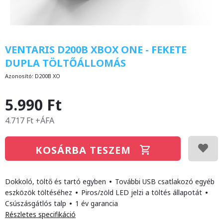
VENTARIS D200B XBOX ONE - FEKETE
DUPLA TÖLTŐÁLLOMÁS
Azonosító:
D200B XO
5.990 Ft
4.717 Ft +ÁFA
KOSÁRBA TESZEM
Dokkoló, töltő és tartó egyben
•
További USB csatlakozó egyéb
eszközök töltéséhez
•
Piros/zöld LED jelzi a töltés állapotát
•
Csúszásgátlós talp
•
1 év garancia
Részletes specifikáció