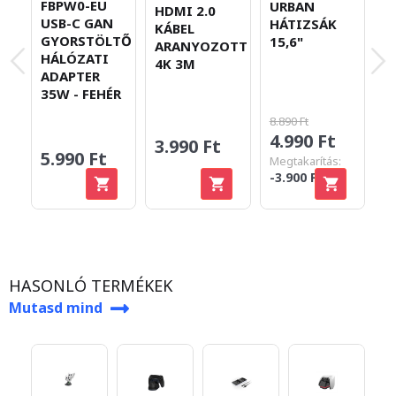
N
FBPW0-EU
URBAN
HDMI 2.0
P
USB-C GAN
HÁTIZSÁK
KÁBEL
B
GYORSTÖLTŐ
15,6"
ARANYOZOTT
HÁLÓZATI
4K 3M
ADAPTER
35W - FEHÉR
8.890 Ft
4.990 Ft
3.990 Ft
1
5.990 Ft
Megtakarítás:
-3.900 Ft
HASONLÓ TERMÉKEK
Mutasd mind