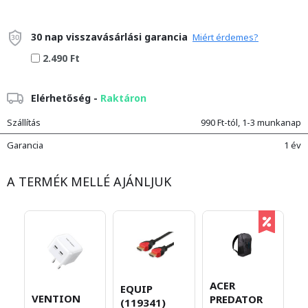
30 nap visszavásárlási garancia
Miért érdemes?
2.490 Ft
Elérhetőség -
Raktáron
Szállítás
990 Ft-tól, 1-3 munkanap
Garancia
1 év
A TERMÉK MELLÉ AJÁNLJUK
ACER
EQUIP
A
VENTION
PREDATOR
(119341)