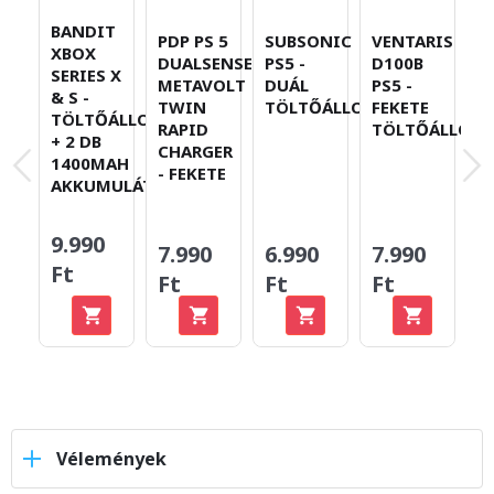
BANDIT
PDP PS 5
SUBSONIC
VENTARIS
S
XBOX
DUALSENSE
PS5 -
D100B
S
SERIES X
METAVOLT
DUÁL
PS5 -
T
& S -
TWIN
TÖLTŐÁLLOMÁS
FEKETE
TÖLTŐÁLLOMÁS
RAPID
TÖLTŐÁLLOM
+ 2 DB
CHARGER
1400MAH
- FEKETE
AKKUMULÁTOR
9.990
7.990
6.990
7.990
4
Ft
Ft
Ft
Ft
F
Vélemények