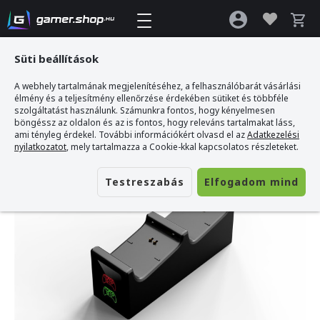
Süti beállítások
A webhely tartalmának megjelenítéséhez, a felhasználóbarát vásárlási
Gamer webshop
>
Ventaris D200B Xbox One - Fekete Dupla Töltőállomás
élmény és a teljesítmény ellenőrzése érdekében sütiket és többféle
szolgáltatást használunk. Számunkra fontos, hogy kényelmesen
böngéssz az oldalon és az is fontos, hogy releváns tartalmakat láss,
ami tényleg érdekel. További információkért olvasd el az
Adatkezelési
nyilatkozatot
, mely tartalmazza a Cookie-kkal kapcsolatos részleteket.
Testreszabás
Elfogadom mind