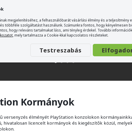
ok
nak megjelenítéséhez, a felhasználóbarát vásárlási élmény és a teljesítmény 
 és többféle szolgáltatást használunk. Számunkra fontos, hogy kényelmesen 
ontos, hogy releváns tartalmakat láss, ami tényleg érdekel. További információk
tkozatot
, mely tartalmazza a Cookie-kkal kapcsolatos részleteket.
Testreszabás
Elfogado
ation Kormányok
hű versenyzés élményét PlayStation konzolokon kormányainkkal,
ú, hivatalosan licencelt kormányok és kiegészítők közül, mely
olokon.