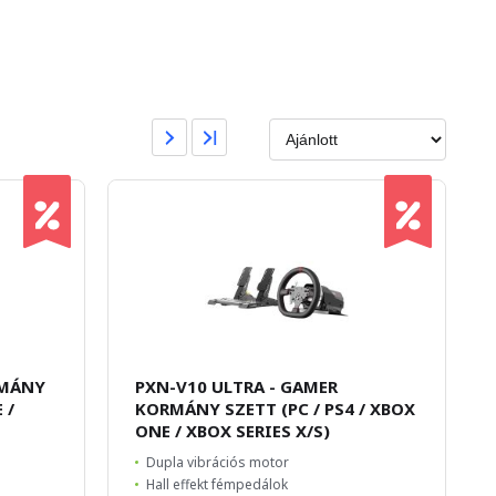
RMÁNY
PXN-V10 ULTRA - GAMER
 /
KORMÁNY SZETT (PC / PS4 / XBOX
ONE / XBOX SERIES X/S)
Dupla vibrációs motor
Hall effekt fémpedálok