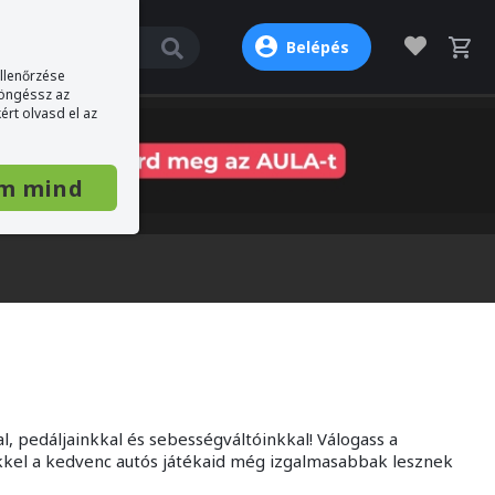
Belépés
ellenőrzése
böngéssz az
ért olvasd el az
m mind
 pedáljainkkal és sebességváltóinkkal! Válogass a
ekkel a kedvenc autós játékaid még izgalmasabbak lesznek