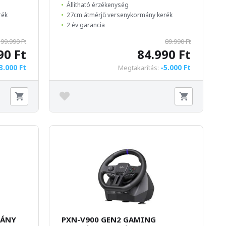
Állítható érzékenység
rék
27cm átmérjű versenykormány kerék
2 év garancia
99.990 Ft
89.990 Ft
90 Ft
84.990 Ft
3.000 Ft
-5.000 Ft
Megtakarítás:
MÁNY
PXN-V900 GEN2 GAMING