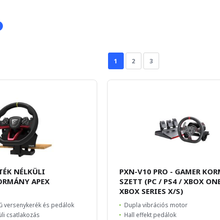
1
2
3
TÉK NÉLKÜLI
PXN-V10 PRO - GAMER KO
ORMÁNY APEX
SZETT (PC / PS4 / XBOX ONE
XBOX SERIES X/S)
ű versenykerék és pedálok
Dupla vibrációs motor
üli csatlakozás
Hall effekt pedálok