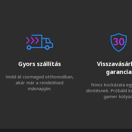
Gyors szállítás
Visszavásárl
garancia
Vedd át csomagod otthonodban,
akár már a rendelésed
Nincs kockázata eg
másnapján.
döntésnek. Próbáld ki
gamer kütyüd