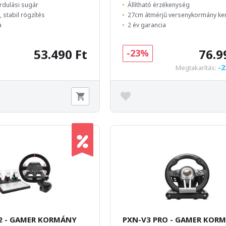
rdulási sugár
Állítható érzékenység
 stabil rögzítés
27cm átmérjű versenykormány ke
a
2 év garancia
53.490 Ft
76.9
-23%
-2
Megtakarítás:
2 - GAMER KORMÁNY
PXN-V3 PRO - GAMER KOR