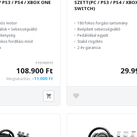
/ PS3 / PS4 / XBOX ONE
SZETT(PC / PS3 / PS4 / XBO
SWITCH)
ciós motor
180 fokos forgási tartomány
dálok + Sebességváltó
Beépített sebességváltó
zékenység
Pedálokkal együtt
okos fordítási mód
Stabil rögzítés
a
2 év garancia
119.900 Ft
108.900 Ft
29.9
-11.000 Ft
Megtakarítás: