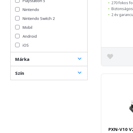
Playstation 5
270 fokos fo
Biztonságos,
Nintendo
2 év garanci
Nintendo Switch 2
Mobil
Android
iOS
Márka
Szín
PXN-V10 V