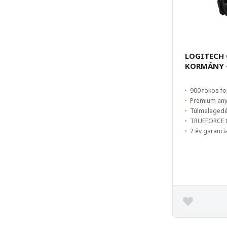
LOGITECH 
KORMÁNY 
900 fokos f
Prémium any
Túlmelegedé
TRUEFORCE t
2 év garanci