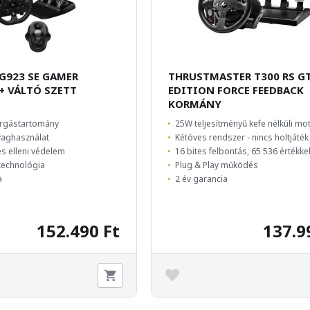
G923 SE GAMER
THRUSTMASTER T300 RS G
+ VÁLTÓ SZETT
EDITION FORCE FEEDBACK
KORMÁNY
orgástartomány
25W teljesítményű kefe nélküli mo
aghasználat
Kétöves rendszer - nincs holtjáték
s elleni védelem
16 bites felbontás, 65 536 értékke
echnológia
Plug & Play működés
a
2 év garancia
152.490 Ft
137.9