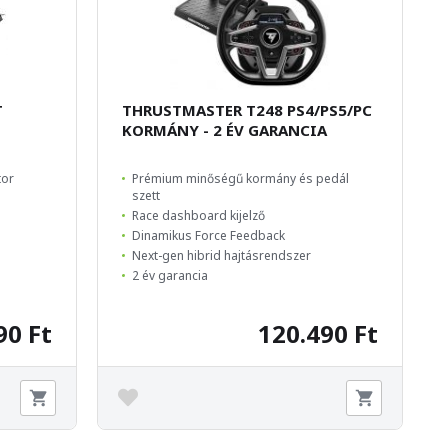
T
THRUSTMASTER T248 PS4/PS5/PC
KORMÁNY - 2 ÉV GARANCIA
tor
Prémium minőségű kormány és pedál
szett
Race dashboard kijelző
l
Dinamikus Force Feedback
Next-gen hibrid hajtásrendszer
2 év garancia
90 Ft
120.490 Ft