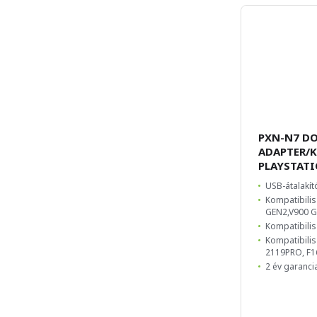
PXN-N7 D
ADAPTER/
PLAYSTAT
USB-átalakít
Kompatibilis
GEN2,V900 
Kompatibilis 
Kompatibilis
2119PRO, F1
2 év garanci