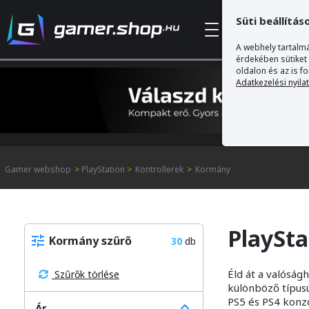
Süti beállítás
Kategóriák
A webhely tartalmá
érdekében sütiket
oldalon és az is f
Adatkezelési nyila
Gamer webshop
>
PlayStation
>
Kontrollerek
>
Kormány
PlaySt
Kormány szűrő
30
db
Éld át a valóság
Szűrők törlése
különböző típus
PS5 és PS4 konz
Ár