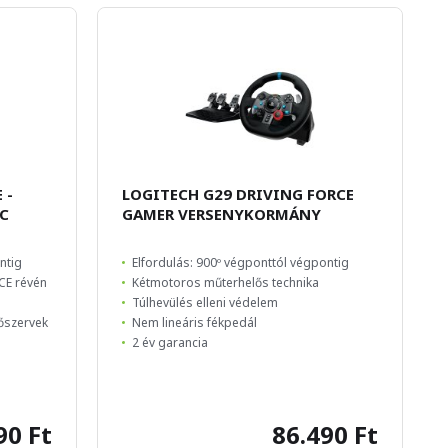
 -
LOGITECH G29 DRIVING FORCE
PC
GAMER VERSENYKORMÁNY
ntig
Elfordulás: 900º végponttól végpontig
CE révén
Kétmotoros műterhelős technika
Túlhevülés elleni védelem
őszervek
Nem lineáris fékpedál
2 év garancia
90 Ft
86.490 Ft