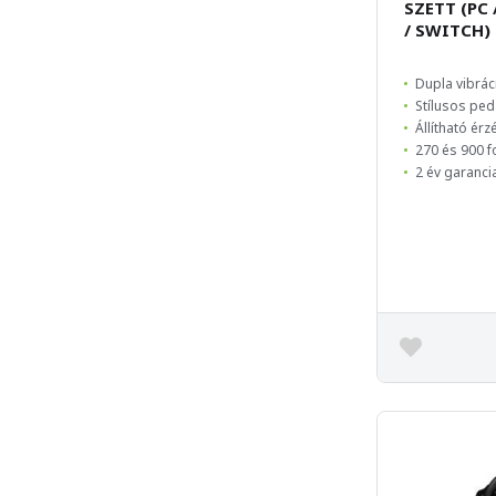
SZETT (PC 
/ SWITCH)
Dupla vibrá
Stílusos pe
Állítható ér
270 és 900 f
2 év garanci