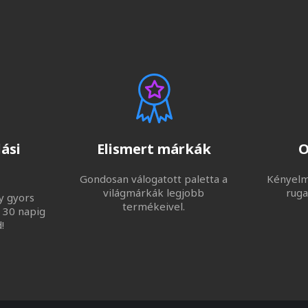
ási
Elismert márkák
O
Gondosan válogatott paletta a
Kényelme
világmárkák legjobb
ruga
y gyors
termékeivel.
 30 napig
!