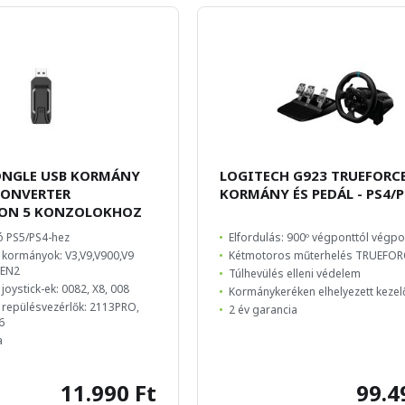
ONGLE USB KORMÁNY
LOGITECH G923 TRUEFORCE
KONVERTER
KORMÁNY ÉS PEDÁL - PS4/
ION 5 KONZOLOKHOZ
ó PS5/PS4-hez
Elfordulás: 900º végponttól végpo
 kormányok: V3,V9,V900,V9
Kétmotoros műterhelés TRUEFOR
GEN2
Túlhevülés elleni védelem
joystick-ek: 0082, X8, 008
Kormánykeréken elhelyezett kezel
 repülésvezérlők: 2113PRO,
2 év garancia
6
a
11.990 Ft
99.4