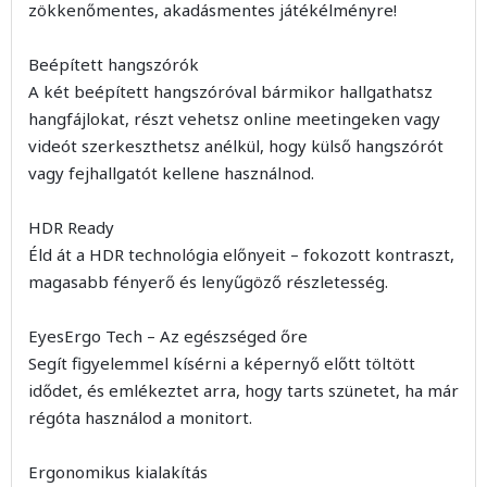
zökkenőmentes, akadásmentes játékélményre!
Beépített hangszórók
A két beépített hangszóróval bármikor hallgathatsz
hangfájlokat, részt vehetsz online meetingeken vagy
videót szerkeszthetsz anélkül, hogy külső hangszórót
vagy fejhallgatót kellene használnod.
HDR Ready
Éld át a HDR technológia előnyeit – fokozott kontraszt,
magasabb fényerő és lenyűgöző részletesség.
EyesErgo Tech – Az egészséged őre
Segít figyelemmel kísérni a képernyő előtt töltött
idődet, és emlékeztet arra, hogy tarts szünetet, ha már
régóta használod a monitort.
Ergonomikus kialakítás