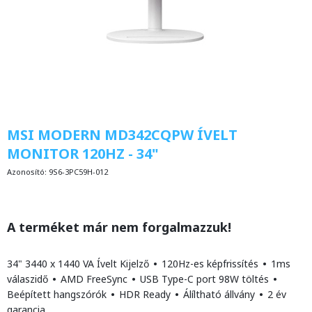
MSI MODERN MD342CQPW ÍVELT
MONITOR 120HZ - 34"
Azonosító:
9S6-3PC59H-012
A terméket már nem forgalmazzuk!
34" 3440 x 1440 VA Ívelt Kijelző
•
120Hz-es képfrissítés
•
1ms
válaszidő
•
AMD FreeSync
•
USB Type-C port 98W töltés
•
Beépített hangszórók
•
HDR Ready
•
Álíltható állvány
•
2 év
garancia