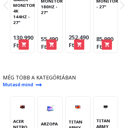
MONITOR
MONITOR
2
MONITOR
180HZ -
- 27"
4K
27"
144HZ -
27"
252.490
130.990
55.490
85.990
5
Ft
Ft
Ft
Ft
F
MÉG TÖBB A KATEGÓRIÁBAN
Mutasd mind
TITAN
ACER
TITAN
A
ARZOPA
ARMY
NITRO
ARMY