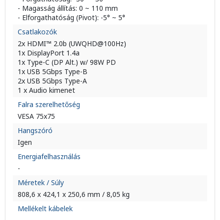
- Magasság állítás: 0 ~ 110 mm
- Elforgathatóság (Pivot): -5° ~ 5°
Csatlakozók
2x HDMI™ 2.0b (UWQHD@100Hz)
1x DisplayPort 1.4a
1x Type-C (DP Alt.) w/ 98W PD
1x USB 5Gbps Type-B
2x USB 5Gbps Type-A
1 x Audio kimenet
Falra szerelhetőség
VESA 75x75
Hangszóró
Igen
Energiafelhasználás
-
Méretek / Súly
808,6 x 424,1 x 250,6 mm / 8,05 kg
Mellékelt kábelek