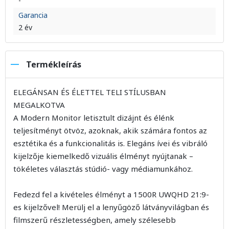
-
Garancia
2 év
Termékleírás
ELEGÁNSAN ÉS ÉLETTEL TELI STÍLUSBAN
MEGALKOTVA
A Modern Monitor letisztult dizájnt és élénk
teljesítményt ötvöz, azoknak, akik számára fontos az
esztétika és a funkcionalitás is. Elegáns ívei és vibráló
kijelzője kiemelkedő vizuális élményt nyújtanak –
tökéletes választás stúdió- vagy médiamunkához.
Fedezd fel a kivételes élményt a 1500R UWQHD 21:9-
es kijelzővel! Merülj el a lenyűgöző látványvilágban és
filmszerű részletességben, amely szélesebb