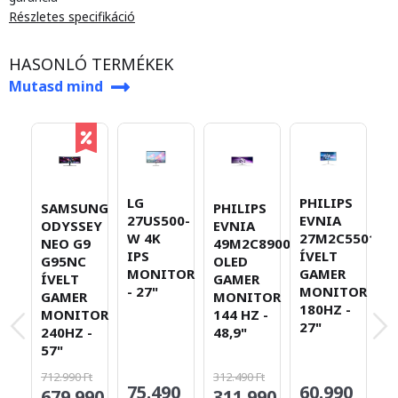
Részletes specifikáció
HASONLÓ TERMÉKEK
Mutasd mind
LG
PHILIPS
SAMSUNG
PHILIPS
M
27US500-
EVNIA
ODYSSEY
EVNIA
M
W 4K
27M2C5501/00
NEO G9
49M2C8900L/00
3
IPS
ÍVELT
G95NC
OLED
Q
MONITOR
GAMER
ÍVELT
GAMER
O
- 27"
MONITOR
GAMER
MONITOR
G
180HZ -
MONITOR
144 HZ -
M
27"
240HZ -
48,9"
2
57"
3
712.990 Ft
312.490 Ft
75.490
60.990
679.990
311.990
3