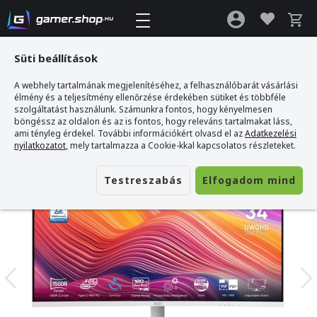
Süti beállítások
A webhely tartalmának megjelenítéséhez, a felhasználóbarát vásárlási
Gamer webshop
>
MSI Modern MD342CQPW Ívelt Monitor 120Hz - 34"
élmény és a teljesítmény ellenőrzése érdekében sütiket és többféle
szolgáltatást használunk. Számunkra fontos, hogy kényelmesen
böngéssz az oldalon és az is fontos, hogy releváns tartalmakat láss,
ami tényleg érdekel. További információkért olvasd el az
Adatkezelési
nyilatkozatot
, mely tartalmazza a Cookie-kkal kapcsolatos részleteket.
Testreszabás
Elfogadom mind