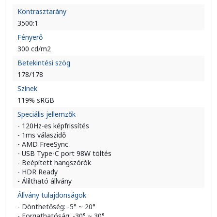
Kontrasztarány
3500:1
Fényerő
300 cd/m2
Betekintési szög
178/178
Színek
119% sRGB
Speciális jellemzők
- 120Hz-es képfrissítés
- 1ms válaszidő
- AMD FreeSync
- USB Type-C port 98W töltés
- Beépített hangszórók
- HDR Ready
- Álíltható állvány
Állvány tulajdonságok
- Dönthetőség: -5° ~ 20°
- Forgathatóság: -30° ~ 30°