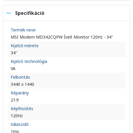
Specifikáció
Termék neve
MSI Modern MD342CQPW Ívelt Monitor 120Hz - 34"
Kijelző mérete
34"
Kijelző technológia
VA
Felbontás
3440 x 1440
Képarány
21:9
Képfrissítés
120Hz
Válaszidő
1ms