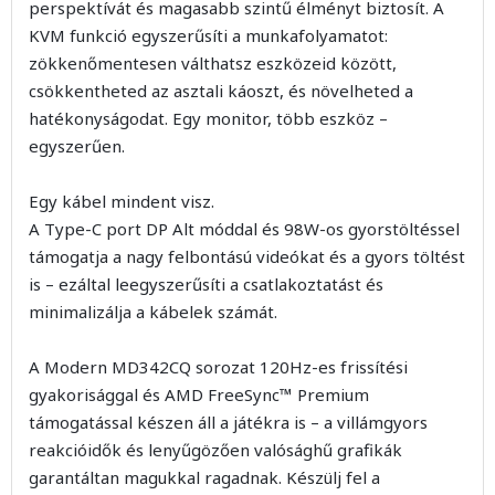
perspektívát és magasabb szintű élményt biztosít. A
KVM funkció egyszerűsíti a munkafolyamatot:
zökkenőmentesen válthatsz eszközeid között,
csökkentheted az asztali káoszt, és növelheted a
hatékonyságodat. Egy monitor, több eszköz –
egyszerűen.
Egy kábel mindent visz.
A Type-C port DP Alt móddal és 98W-os gyorstöltéssel
támogatja a nagy felbontású videókat és a gyors töltést
is – ezáltal leegyszerűsíti a csatlakoztatást és
minimalizálja a kábelek számát.
A Modern MD342CQ sorozat 120Hz-es frissítési
gyakorisággal és AMD FreeSync™ Premium
támogatással készen áll a játékra is – a villámgyors
reakcióidők és lenyűgözően valósághű grafikák
garantáltan magukkal ragadnak. Készülj fel a