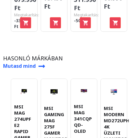
Ft
Ft
Ft
Ft
F
Megtakarítás:
Megtakarítás:
-33.000
-500 Ft
Ft
HASONLÓ MÁRKÁBAN
Mutasd mind
MSI
MSI
MSI
MSI
M
MAG
MAG
GAMING
MODERN
M
341CQP
274UPF
MAG
MD272UPHG
Ü
QD-
E2
275F
4K
M
OLED
RAPID
GAMER
ÜZLETI
1
GAMER