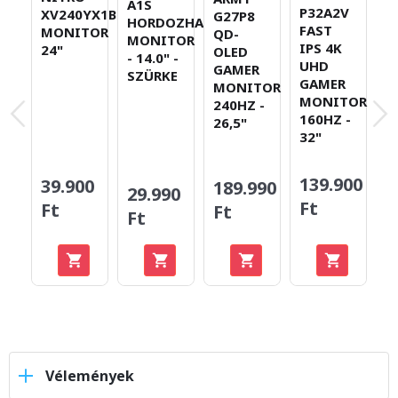
P
A1S
P32A2V
XV240YX1BMIIPRX
G27P8
X
HORDOZHATÓ
FAST
MONITOR
QD-
F
MONITOR
IPS 4K
24"
OLED
P
- 14.0" -
UHD
GAMER
M
SZÜRKE
GAMER
MONITOR
2
MONITOR
240HZ -
160HZ -
26,5"
32"
139.900
39.900
189.990
6
29.990
Ft
Ft
Ft
F
Ft
Vélemények