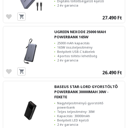
Digitális töltöttségjelző kijelző
2 év garancia
27.490 Ft
UGREEN NEXODE 25000 MAH
POWERBANK 165W
25000 mAh kapacitás
165W összteljesítmény
Beépített USB-C kábelek
4 portos töltési lehetőség
2 év garancia
26.490 Ft
BASEUS STAR-LORD GYORSTÖLTŐ
POWERBANK 30000MAH 30W -
FEKETE
Nagyteljesítményű gyorstöltő
powerbank
Teljes teljesítmény: 30W
Kapacitás: 30000mAh
Beépített LED kijelző
2 év garancia