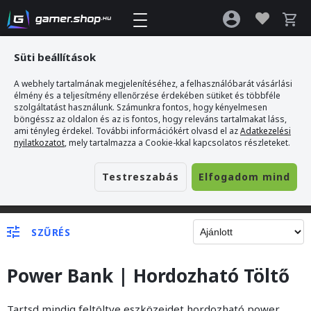
Süti beállítások
A webhely tartalmának megjelenítéséhez, a felhasználóbarát vásárlási
élmény és a teljesítmény ellenőrzése érdekében sütiket és többféle
szolgáltatást használunk. Számunkra fontos, hogy kényelmesen
böngéssz az oldalon és az is fontos, hogy releváns tartalmakat láss,
ami tényleg érdekel. További információkért olvasd el az
Adatkezelési
nyilatkozatot
, mely tartalmazza a Cookie-kkal kapcsolatos részleteket.
Testreszabás
Elfogadom mind
Gamer webshop
>
Töltők/Kábelek
>
Power bank
>
>20000 mAh
SZŰRÉS
Power Bank | Hordozható Töltő
Tartsd mindig feltöltve eszközeidet hordozható power