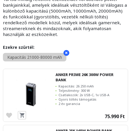
bankjainkkal, amelyek ideálisak vésztöltőként is! Válogass a
különböző kapacitású (5000mAh, 10000mAh, 20000mAh)
és funkciókkal (gyorstöltés, vezeték nélküli töltés)
rendelkező modellek közül, melyek ideálisak gamernek,
streamereknek és mindazoknak, akik folyamatosan
használják az eszközeiket.
Ezekre szűrtél:
Kapacitás 21000-80000 mAh
ANKER PRIME 26K 300W POWER
BANK
Kapacitás: 26 250 mAh
Teljesítmény: 300 W
Csatlakozók: 2x USB-C, 1x USB-A
Gyors töltés támogatás
2 év garancia
75.990 Ft
ANKER 25K 165W POWER BANK