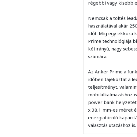
régebbi vagy kisebb e
Nemcsak a töltés lead
használatával akár 250
időt. Míg egy ekkora 
Prime technológiája bi
kétirányú, nagy sebess
számára.
Az Anker Prime a funkci
időben tájékoztat a l
teljesítményt, valamin
mobilalkalmazáshoz is 
power bank helyzetét 
x 38,1 mm-es méret és
energiatároló kapacitá
választás utazáshoz is.