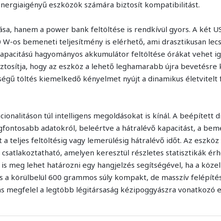
nergiaigényű eszközök számára biztosít kompatibilitást.
ása, hanem a power bank feltöltése is rendkívül gyors. A két U
 W-os bemeneti teljesítmény is elérhető, ami drasztikusan lec
kapacitású hagyományos akkumulátor feltöltése órákat vehet i
ztosítja, hogy az eszköz a lehető leghamarabb újra bevetésre 
égű töltés kiemelkedő kényelmet nyújt a dinamikus életvitelt 
onalitáson túl intelligens megoldásokat is kínál. A beépített dig
egfontosabb adatokról, beleértve a hátralévő kapacitást, a bem
t a teljes feltöltésig vagy lemerülésig hátralévő időt. Az eszkö
csatlakoztatható, amelyen keresztül részletes statisztikák érhe
is meg lehet határozni egy hangjelzés segítségével, ha a közel
 a körülbelül 600 grammos súly kompakt, de masszív felépítés
s megfelel a legtöbb légitársaság kézipoggyászra vonatkozó elő