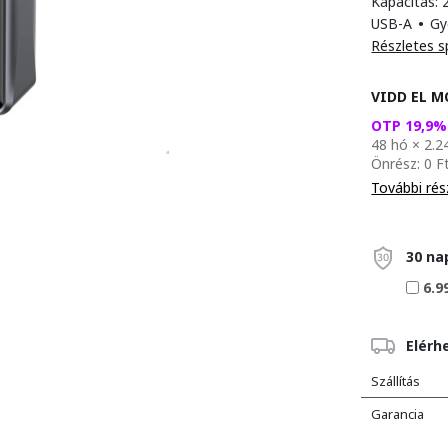
Kapacitás:
USB-A
•
Gy
Részletes s
VIDD EL M
OTP 19,9
48 hó × 2.2
Önrész: 0 F
További rés
30 na
6.9
Elérh
Szállítás
Garancia