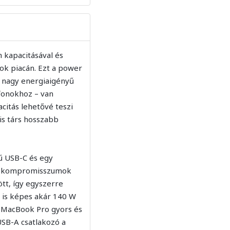
 kapacitásával és
ok piacán. Ezt a power
 nagy energiaigényű
fonokhoz – van
citás lehetővé teszi
lis társ hosszabb
yű USB-C és egy
ű, kompromisszumok
tt, így egyszerre
n is képes akár 140 W
y MacBook Pro gyors és
USB-A csatlakozó a