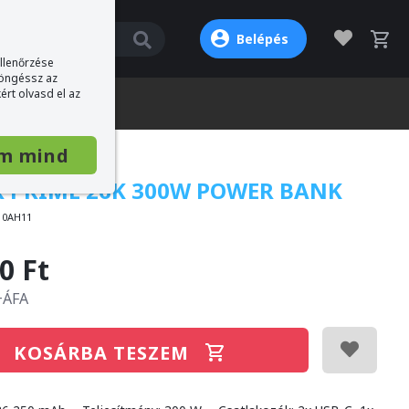
Belépés
ellenőrzése
böngéssz az
ért olvasd el az
m mind
 PRIME 26K 300W POWER BANK
10AH11
0 Ft
 +ÁFA
KOSÁRBA TESZEM