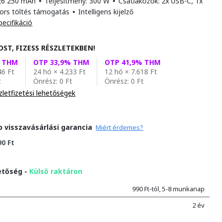
 26 250 mAh
•
Teljesítmény: 300 W
•
Csatlakozók: 2x USB-C, 1x
ors töltés támogatás
•
Intelligens kijelző
pecifikáció
OST, FIZESS RÉSZLETEKBEN!
% THM
OTP 33,9% THM
OTP 41,9% THM
46 Ft
24 hó × 4.233 Ft
12 hó × 7.618 Ft
t
Önrész: 0 Ft
Önrész: 0 Ft
zletfizetési lehetőségek
p visszavásárlási garancia
Miért érdemes?
90 Ft
etőség -
Külső raktáron
990 Ft-tól, 5-8 munkanap
2 év