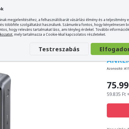
ok
nak megjelenítéséhez, a felhasználóbarát vásárlási élmény és a teljesítmény 
 és többféle szolgáltatást használunk. Számunkra fontos, hogy kényelmesen 
ontos, hogy releváns tartalmakat láss, ami tényleg érdekel. További információk
tkozatot
, mely tartalmazza a Cookie-kkal kapcsolatos részleteket.
Testreszabás
Elfogado
ANKER
Azonosító:
A1
75.99
59.835 Ft