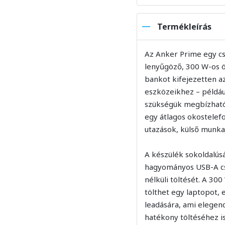
Termékleírás
Az Anker Prime egy cs
lenyűgöző, 300 W-os ö
bankot kifejezetten a
eszközeikhez – példáu
szükségük megbízható é
egy átlagos okostelefon
utazások, külső munka
A készülék sokoldalúsá
hagyományos USB-A cs
nélküli töltését. A 30
tölthet egy laptopot, 
leadására, ami elegen
hatékony töltéséhez is