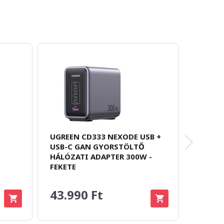
UGREEN CD333 NEXODE USB +
HAVIT 
USB-C GAN GYORSTÖLTŐ
FEJHA
HÁLÓZATI ADAPTER 300W -
FEKETE
6.890 Ft
5.37
43.990 Ft
Megtakar