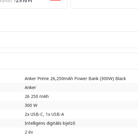
-2.510 Ft
arítás:
Anker Prime 26,250mAh Power Bank (300W) Black
Anker
26 250 mAh
300 W
2x USB-C, 1x USB-A
Intelligens digitális kijelző
2 év