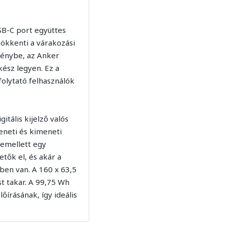
SB-C port együttes
sökkenti a várakozási
génybe, az Anker
kész legyen. Ez a
folytató felhasználók
itális kijelző valós
eneti és kimeneti
z emellett egy
tők el, és akár a
ben van. A 160 x 63,5
t takar. A 99,75 Wh
írásának, így ideális