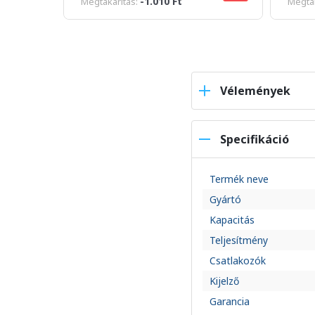
-1.010 Ft
Megtakarítás:
Megtak
Vélemények
Specifikáció
Termék neve
Gyártó
Kapacitás
Teljesítmény
Csatlakozók
Kijelző
Garancia