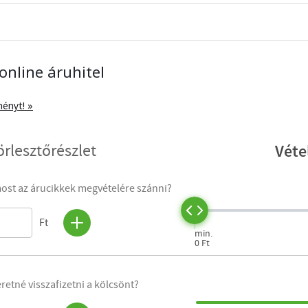
online áruhitel
ményt! »