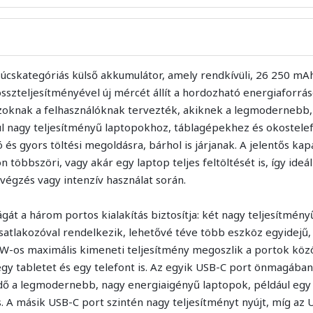
úcskategóriás külső akkumulátor, amely rendkívüli, 26 250 mAh
sszteljesítményével új mércét állít a hordozható energiaforrás
zoknak a felhasználóknak tervezték, akiknek a legmodernebb,
l nagy teljesítményű laptopokhoz, táblagépekhez és okostele
s gyors töltési megoldásra, bárhol is járjanak. A jelentős kapa
 többszöri, vagy akár egy laptop teljes feltöltését is, így ideá
végzés vagy intenzív használat során.
gát a három portos kialakítás biztosítja: két nagy teljesítmén
atlakozóval rendelkezik, lehetővé téve több eszköz egyidej
0 W-os maximális kimeneti teljesítmény megoszlik a portok közö
egy tabletet és egy telefont is. Az egyik USB-C port önmagába
dő a legmodernebb, nagy energiaigényű laptopok, például eg
. A másik USB-C port szintén nagy teljesítményt nyújt, míg az 