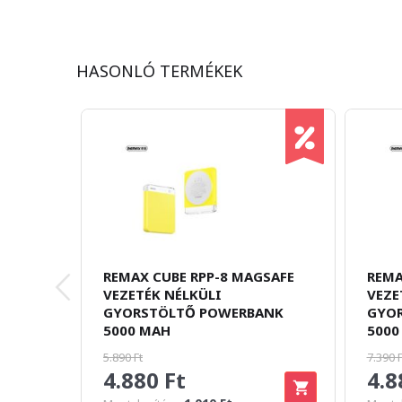
HASONLÓ TERMÉKEK
REMAX CUBE RPP-8 MAGSAFE
REMA
VEZETÉK NÉLKÜLI
VEZE
GYORSTÖLTŐ POWERBANK
GYO
5000 MAH
5000
5.890 Ft
7.390 F
4.880 Ft
4.8