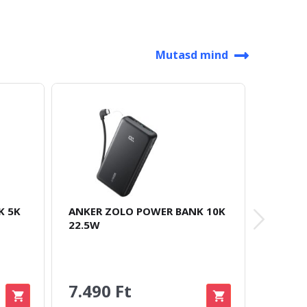
Mutasd mind
K 5K
ANKER ZOLO POWER BANK 10K
BASEUS
22.5W
MAGSAF
GYORS
10000
7.490 Ft
10.9