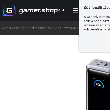
Süti beállítás
Kategóriák
A webhely tartalmá
érdekében sütiket
oldalon és az is f
Gamer webshop
>
Anker Prime 26K 300W Power Bank
Adatkezelési nyila