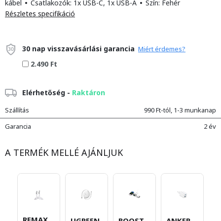
kábel
•
Csatlakozók: 1x USB-C, 1x USB-A
•
Szín: Fehér
Részletes specifikáció
30 nap visszavásárlási garancia
Miért érdemes?
2.490 Ft
Elérhetőség -
Raktáron
Szállítás
990 Ft-tól, 1-3 munkanap
Garancia
2 év
A TERMÉK MELLÉ AJÁNLJUK
REMAX
ANKER
UGREEN
BOOST
A