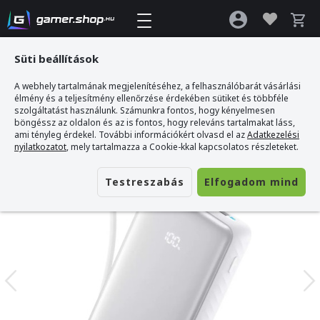
Süti beállítások
A webhely tartalmának megjelenítéséhez, a felhasználóbarát vásárlási
Gamer webshop
>
Anker Zolo Power Bank 10000mAh
élmény és a teljesítmény ellenőrzése érdekében sütiket és többféle
szolgáltatást használunk. Számunkra fontos, hogy kényelmesen
böngéssz az oldalon és az is fontos, hogy releváns tartalmakat láss,
ami tényleg érdekel. További információkért olvasd el az
Adatkezelési
nyilatkozatot
, mely tartalmazza a Cookie-kkal kapcsolatos részleteket.
Testreszabás
Elfogadom mind