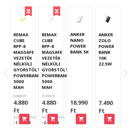
ANKER
B
REMAX
REMAX
ANKER
NANO
E
CUBE
CUBE
ZOLO
POWER
F
RPP-8
RPP-8
POWER
BANK 5K
M
MAGSAFE
MAGSAFE
BANK
V
VEZETÉK
VEZETÉK
10K
N
NÉLKÜLI
NÉLKÜLI
22.5W
G
GYORSTÖLTŐ
GYORSTÖLTŐ
P
POWERBANK
POWERBANK
1
5000
5000
2
MAH
MAH
5.890 Ft
7.390 Ft
4.880
4.880
18.990
1
7.490
Ft
Ft
Ft
F
Ft
Megtakarítás:
Megtakarítás:
-1.010 Ft
-2.510 Ft