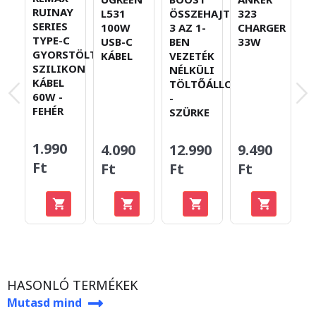
RUINAY
323
L531
ÖSSZEHAJTHATÓ
A
SERIES
CHARGER
100W
3 AZ 1-
T
TYPE-C
33W
USB-C
BEN
M
GYORSTÖLTŐ
KÁBEL
VEZETÉK
V
SZILIKON
NÉLKÜLI
N
KÁBEL
TÖLTŐÁLLOMÁS
H
60W -
-
A
FEHÉR
SZÜRKE
F
24
1.990
1
9.490
4.090
12.990
Ft
F
Ft
Ft
Ft
Me
-
Ft
HASONLÓ TERMÉKEK
Mutasd mind