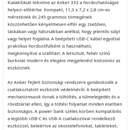
Kialakítását tekintve az Anker 333 a hordozhatóságot
helyezi előtérbe. Kompakt, 11,3 x 7,2 x 2,8 cm-es
méretének és 245 grammos tömegének
köszönhetően kényelmesen elfér egy zsebben,
táskában vagy hátizsákban anélkül, hogy jelentős súlyt
vagy helyet foglalna. A beépített USB-C kábel egyúttal
praktikus hordozófülként is használható,
megkönnyítve a szállítást. A letisztult, fehér színű
burkolat modern és elegáns megjelenést kölcsönöz az
eszköznek.
Az Anker fejlett biztonsági rendszere gondoskodik a
csatlakoztatott eszközök védelméről. A beépített
mechanizmusok óvnak a túltöltés, a túlmelegedés és a
rövidzárlat ellen, így a töltési folyamat minden esetben
biztonságos. A power bank széles körben kompatibilis
a legtöbb USB-C és USB-A csatlakozóval rendelkező
eszközzel, beleértve az okostelefonokat, tableteket,