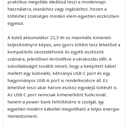
praktikus megoldás ideálissá teszi a mindennapi
használatra, utazáshoz vagy ingázáshoz, hiszen a
töltéshez szükséges minden elem egyetlen eszközben
egyesül.
A külső akkumulátor 22,5 W-os maximális kimeneti
teljesítményre képes, ami gyors töltést tesz lehetővé a
kompatibilis okostelefonok és egyéb eszközök
számára, jelentősen lerövidítve a várakozási időt. A
sokoldalúságot tovább növeli, hogy a beépített kábel
mellett egy különálló, kétirányú USB-C port és egy
hagyományos USB-A port is rendelkezésre áll. Ez
lehetővé teszi akár három eszköz egyidejű töltését is.
Az USB-C port nemcsak kimenetként funkcionál,
hanem a power bank feltöltésére is szolgál, így
egyetlen modern kábellel megoldható a teljes energia-
menedzsment.