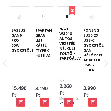
HAVIT
BASEUS
FONENG
H
SPARTAN
W3018
GAN6
EU50 2X
F
GEAR -
AUTÓS
PRO
USB-C
V
USB
VEZETÉK
65W
GYORSTÖLTŐ
N
KÁBEL
NÉLKÜLI
GYORSTÖLTŐ
GAN
F
(TYPE C-
TÖLTŐ +
HÁLÓZATI
>USB-A)
TARTÓÁLLVÁNY
ADAPTER
35W -
FEHÉR
4.990 Ft
2.260
15.490
3.990
1
3.190
Ft
Ft
Ft
F
Ft
Megtakarítás:
-2.730 Ft