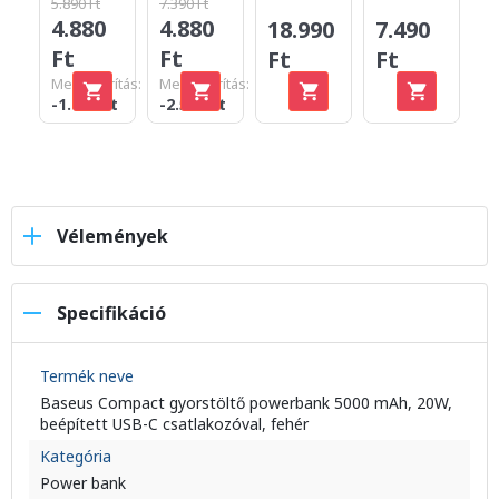
5.890 Ft
7.390 Ft
4.880
4.880
18.990
1
7.490
Ft
Ft
Ft
F
Ft
Megtakarítás:
Megtakarítás:
-1.010 Ft
-2.510 Ft
Vélemények
Specifikáció
Termék neve
Baseus Compact gyorstöltő powerbank 5000 mAh, 20W,
beépített USB-C csatlakozóval, fehér
Kategória
Power bank