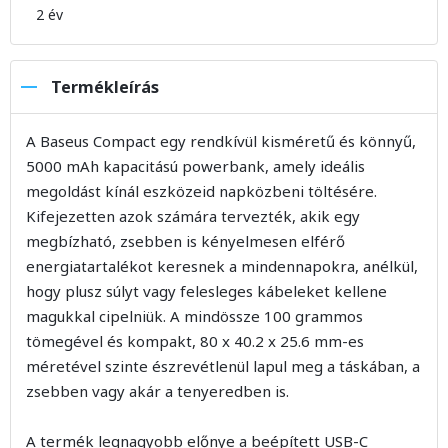
2 év
Termékleírás
A Baseus Compact egy rendkívül kisméretű és könnyű,
5000 mAh kapacitású powerbank, amely ideális
megoldást kínál eszközeid napközbeni töltésére.
Kifejezetten azok számára tervezték, akik egy
megbízható, zsebben is kényelmesen elférő
energiatartalékot keresnek a mindennapokra, anélkül,
hogy plusz súlyt vagy felesleges kábeleket kellene
magukkal cipelniük. A mindössze 100 grammos
tömegével és kompakt, 80 x 40.2 x 25.6 mm-es
méretével szinte észrevétlenül lapul meg a táskában, a
zsebben vagy akár a tenyeredben is.
A termék legnagyobb előnye a beépített USB-C