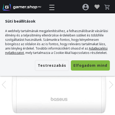
Süti beállítások
A webhely tartalmának megjelenítéséhez, a felhasználóbarát vásárlási
Gamer webshop
>
Baseus Compact 5000mAh 20W powerbank
élmény és a teljesítmény ellenőrzése érdekében sütiket és többféle
szolgáltatást használunk. Számunkra fontos, hogy kényelmesen
böngéssz az oldalon és az is fontos, hogy releváns tartalmakat láss,
ami tényleg érdekel. További információkért olvasd el az
Adatkezelési
nyilatkozatot
, mely tartalmazza a Cookie-kkal kapcsolatos részleteket.
Testreszabás
Elfogadom mind