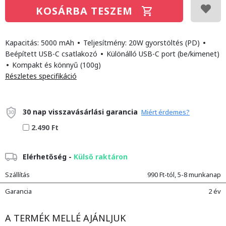
KOSÁRBA TESZEM
Kapacitás: 5000 mAh
•
Teljesítmény: 20W gyorstöltés (PD)
•
Beépített USB-C csatlakozó
•
Különálló USB-C port (be/kimenet)
•
Kompakt és könnyű (100g)
Részletes specifikáció
30 nap visszavásárlási garancia
Miért érdemes?
2.490 Ft
Elérhetőség -
Külső raktáron
Szállítás
990 Ft-tól, 5-8 munkanap
Garancia
2 év
A TERMÉK MELLÉ AJÁNLJUK