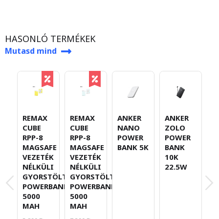
HASONLÓ TERMÉKEK
Mutasd mind
ANKER
B
REMAX
REMAX
ANKER
NANO
E
CUBE
CUBE
ZOLO
POWER
F
RPP-8
RPP-8
POWER
BANK 5K
M
MAGSAFE
MAGSAFE
BANK
V
VEZETÉK
VEZETÉK
10K
N
NÉLKÜLI
NÉLKÜLI
22.5W
G
GYORSTÖLTŐ
GYORSTÖLTŐ
P
POWERBANK
POWERBANK
1
5000
5000
2
MAH
MAH