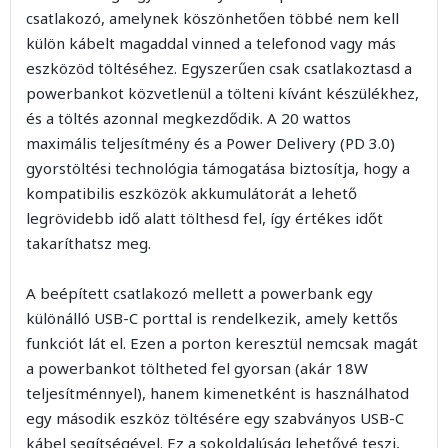
csatlakozó, amelynek köszönhetően többé nem kell
külön kábelt magaddal vinned a telefonod vagy más
eszközöd töltéséhez. Egyszerűen csak csatlakoztasd a
powerbankot közvetlenül a tölteni kívánt készülékhez,
és a töltés azonnal megkezdődik. A 20 wattos
maximális teljesítmény és a Power Delivery (PD 3.0)
gyorstöltési technológia támogatása biztosítja, hogy a
kompatibilis eszközök akkumulátorát a lehető
legrövidebb idő alatt tölthesd fel, így értékes időt
takaríthatsz meg.
A beépített csatlakozó mellett a powerbank egy
különálló USB-C porttal is rendelkezik, amely kettős
funkciót lát el. Ezen a porton keresztül nemcsak magát
a powerbankot töltheted fel gyorsan (akár 18W
teljesítménnyel), hanem kimenetként is használhatod
egy második eszköz töltésére egy szabványos USB-C
kábel segítségével. Ez a sokoldalúság lehetővé teszi,