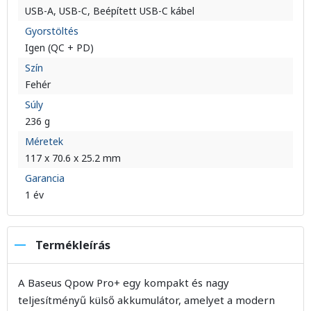
USB-A, USB-C, Beépített USB-C kábel
Gyorstöltés
Igen (QC + PD)
Szín
Fehér
Súly
236 g
Méretek
117 x 70.6 x 25.2 mm
Garancia
1 év
Termékleírás
A Baseus Qpow Pro+ egy kompakt és nagy
teljesítményű külső akkumulátor, amelyet a modern