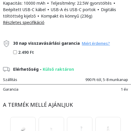
Kapacitás: 10000 mAh
•
Teljesítmény: 22.5W gyorstöltés
•
Beépített USB-C kábel
•
USB-A és USB-C portok
•
Digitális
töltöttség kijelző
•
Kompakt és könnyű (236g)
Részletes specifikáció
30 nap visszavásárlási garancia
Miért érdemes?
2.490 Ft
Elérhetőség -
Külső raktáron
Szállítás
990 Ft-tól, 5-8 munkanap
Garancia
1 év
A TERMÉK MELLÉ AJÁNLJUK