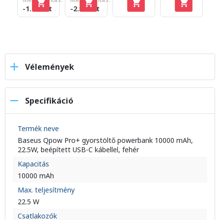
-1.010 Ft
-2.510 Ft
Vélemények
Specifikáció
Termék neve
Baseus Qpow Pro+ gyorstöltő powerbank 10000 mAh,
22.5W, beépített USB-C kábellel, fehér
Kapacitás
10000 mAh
Max. teljesítmény
22.5 W
Csatlakozók