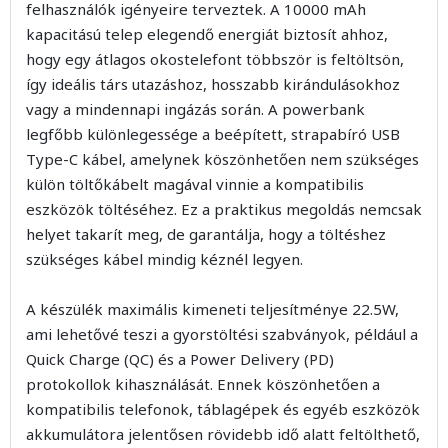
felhasználók igényeire terveztek. A 10000 mAh
kapacitású telep elegendő energiát biztosít ahhoz,
hogy egy átlagos okostelefont többször is feltöltsön,
így ideális társ utazáshoz, hosszabb kirándulásokhoz
vagy a mindennapi ingázás során. A powerbank
legfőbb különlegessége a beépített, strapabíró USB
Type-C kábel, amelynek köszönhetően nem szükséges
külön töltőkábelt magával vinnie a kompatibilis
eszközök töltéséhez. Ez a praktikus megoldás nemcsak
helyet takarít meg, de garantálja, hogy a töltéshez
szükséges kábel mindig kéznél legyen.
A készülék maximális kimeneti teljesítménye 22.5W,
ami lehetővé teszi a gyorstöltési szabványok, például a
Quick Charge (QC) és a Power Delivery (PD)
protokollok kihasználását. Ennek köszönhetően a
kompatibilis telefonok, táblagépek és egyéb eszközök
akkumulátora jelentősen rövidebb idő alatt feltölthető,