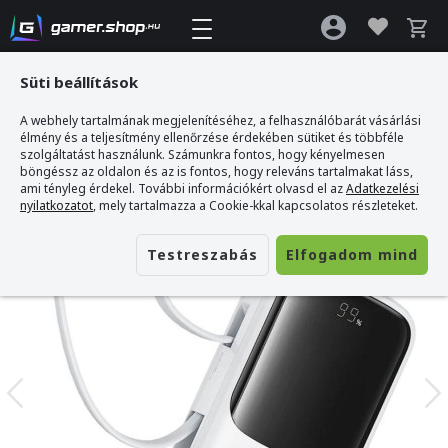
Süti beállítások
A webhely tartalmának megjelenítéséhez, a felhasználóbarát vásárlási
Gamer webshop
>
Baseus Qpow Pro+ 10000mAh Powerbank
élmény és a teljesítmény ellenőrzése érdekében sütiket és többféle
szolgáltatást használunk. Számunkra fontos, hogy kényelmesen
böngéssz az oldalon és az is fontos, hogy releváns tartalmakat láss,
ami tényleg érdekel. További információkért olvasd el az
Adatkezelési
nyilatkozatot
, mely tartalmazza a Cookie-kkal kapcsolatos részleteket.
Testreszabás
Elfogadom mind