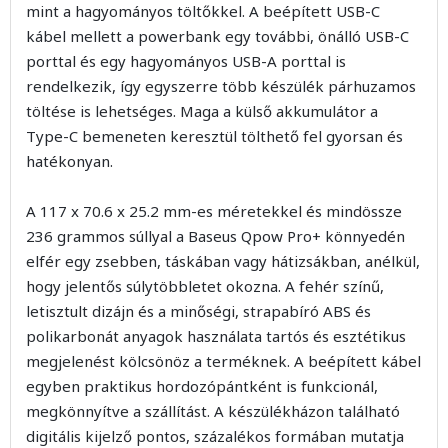
mint a hagyományos töltőkkel. A beépített USB-C
kábel mellett a powerbank egy további, önálló USB-C
porttal és egy hagyományos USB-A porttal is
rendelkezik, így egyszerre több készülék párhuzamos
töltése is lehetséges. Maga a külső akkumulátor a
Type-C bemeneten keresztül tölthető fel gyorsan és
hatékonyan.
A 117 x 70.6 x 25.2 mm-es méretekkel és mindössze
236 grammos súllyal a Baseus Qpow Pro+ könnyedén
elfér egy zsebben, táskában vagy hátizsákban, anélkül,
hogy jelentős súlytöbbletet okozna. A fehér színű,
letisztult dizájn és a minőségi, strapabíró ABS és
polikarbonát anyagok használata tartós és esztétikus
megjelenést kölcsönöz a terméknek. A beépített kábel
egyben praktikus hordozópántként is funkcionál,
megkönnyítve a szállítást. A készülékházon található
digitális kijelző pontos, százalékos formában mutatja