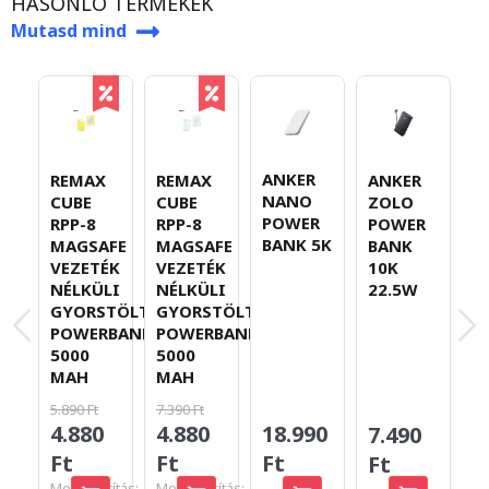
HASONLÓ TERMÉKEK
Mutasd mind
ANKER
B
REMAX
REMAX
ANKER
NANO
E
CUBE
CUBE
ZOLO
POWER
F
RPP-8
RPP-8
POWER
BANK 5K
M
MAGSAFE
MAGSAFE
BANK
V
VEZETÉK
VEZETÉK
10K
N
NÉLKÜLI
NÉLKÜLI
22.5W
G
GYORSTÖLTŐ
GYORSTÖLTŐ
P
POWERBANK
POWERBANK
1
5000
5000
2
MAH
MAH
5.890 Ft
7.390 Ft
4.880
4.880
18.990
1
7.490
Ft
Ft
Ft
F
Ft
Megtakarítás:
Megtakarítás: