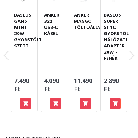
ANKER
BASEUS
ANKER
BASEUS
A
322
GAN5
MAGGO
SUPER
A
USB-C
MINI
TÖLTŐÁLLVÁNY
SI 1C
T
KÁBEL
20W
GYORSTÖLTŐ
M
GYORSTÖLTŐ
HÁLÓZATI
V
SZETT
ADAPTER
N
20W -
H
FEHÉR
A
F
24
1
4.090
7.490
11.490
2.890
F
Ft
Ft
Ft
Ft
Me
-
Ft