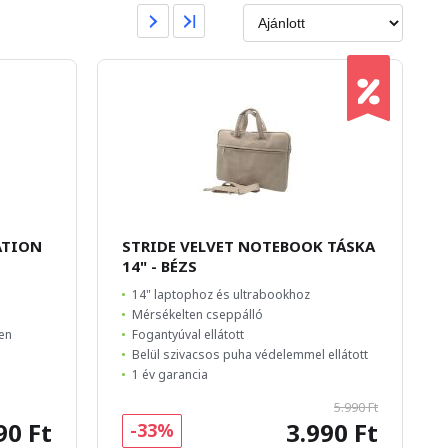
ATION
STRIDE VELVET NOTEBOOK TÁSKA
14" - BÉZS
14" laptophoz és ultrabookhoz
Mérsékelten cseppálló
len
Fogantyúval ellátott
Belül szivacsos puha védelemmel ellátott
1 év garancia
5.990 Ft
90 Ft
3.990 Ft
-33%