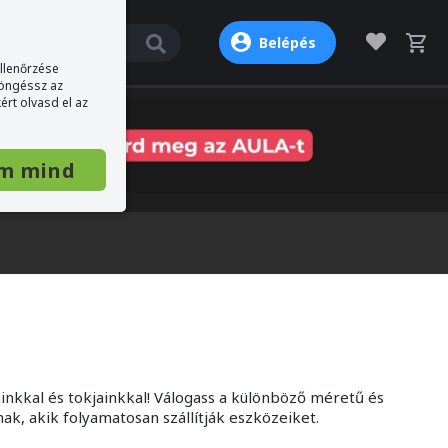
Belépés
ellenőrzése
böngéssz az
ért olvasd el az
m mind
inkkal és tokjainkkal! Válogass a különböző méretű és
k, akik folyamatosan szállítják eszközeiket.