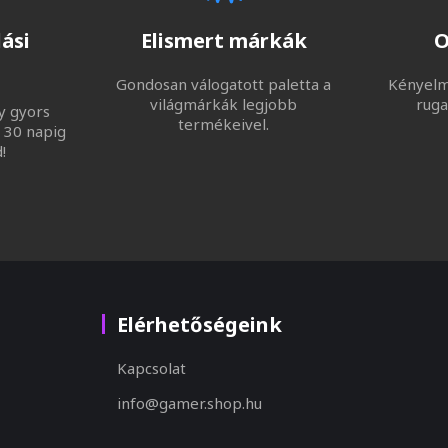
ási
Elismert márkák
O
Gondosan válogatott paletta a
Kényelme
világmárkák legjobb
ruga
y gyors
termékeivel.
 30 napig
!
Elérhetőségeink
Kapcsolat
info@gamer.shop.hu