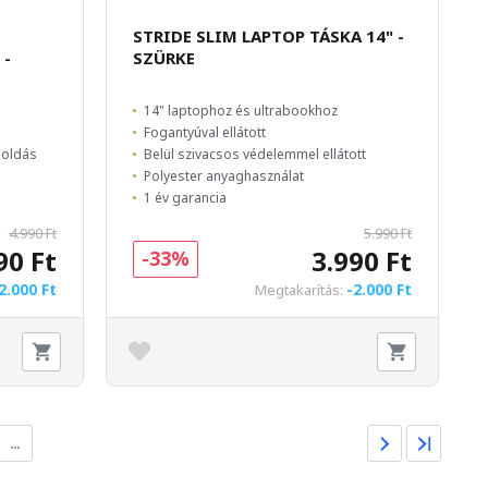
STRIDE SLIM LAPTOP TÁSKA 14" -
 -
SZÜRKE
14" laptophoz és ultrabookhoz
Fogantyúval ellátott
goldás
Belül szivacsos védelemmel ellátott
Polyester anyaghasználat
1 év garancia
4.990 Ft
5.990 Ft
90 Ft
3.990 Ft
-33%
2.000 Ft
-2.000 Ft
Megtakarítás:
…