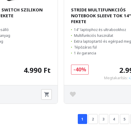
 SWITCH SZILIKON
STRIDE MULTIFUNKCIÓS
EKETE
NOTEBOOK SLEEVE TOK 14"
FEKETE
ésálló
14" laptophoz és ultrabookhoz
 anyag
Multifunkciós használat
ag
Extra laptoptartó és egérpad me
Tépőzáras fül
1 év garancia
4.990 Ft
2.9
-40%
-
Megtakarítás:
1
2
3
4
5