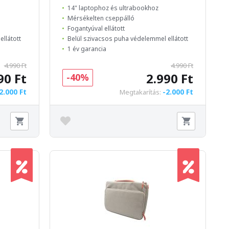
14" laptophoz és ultrabookhoz
Mérsékelten cseppálló
Fogantyúval ellátott
ellátott
Belül szivacsos puha védelemmel ellátott
1 év garancia
4.990 Ft
4.990 Ft
90 Ft
2.990 Ft
-40%
2.000 Ft
-2.000 Ft
Megtakarítás: