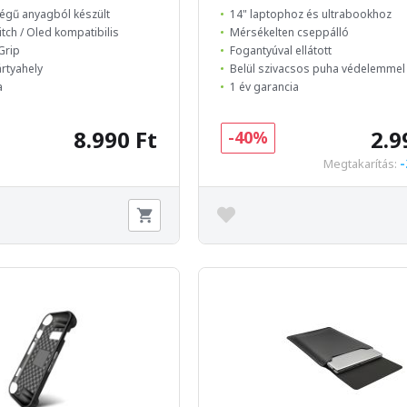
égű anyagból készült
14" laptophoz és ultrabookhoz
tch / Oled kompatibilis
Mérsékelten cseppálló
Grip
Fogantyúval ellátott
rtyahely
Belül szivacsos puha védelemmel 
a
1 év garancia
8.990 Ft
2.9
-40%
-
Megtakarítás: