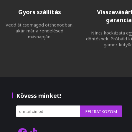
Gyors szállítás
Visszavásárl
garancia
Vedd át csomagod otthonodban,
akár már a rendelésed
Nincs kockázata eg
másnapján.
döntésnek. Próbáld ki
gamer kütyüd
Kövess minket!
FELIRATKOZOM