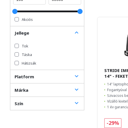
Akciós
Jellege
Tok
Táska
Hátizsák
STRIDE IM
14" - FEKE
Platform
14" laptoph
Márka
Fogantyúval é
Szivacsos b
Vízálló kivitel
Szín
1 év garanci
-29%