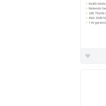
Kiváló minős
Nintendo Swi
2db Thumb 
Akár 26db ká
1 év garanci