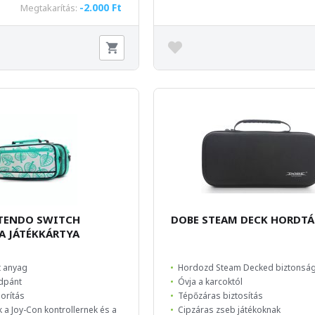
-2.000 Ft
Megtakarítás:
NTENDO SWITCH
DOBE STEAM DECK HORDT
A JÁTÉKKÁRTYA
t anyag
Hordozd Steam Decked biztonsá
rdpánt
Óvja a karcoktól
orítás
Tépőzáras biztosítás
 a Joy-Con kontrollernek és a
Cipzáras zseb játékoknak