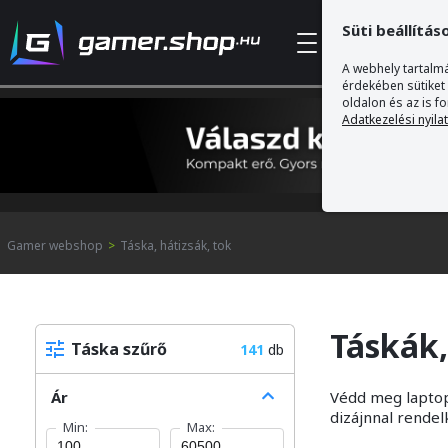
Süti beállítás
Kategóriák
A webhely tartalmá
érdekében sütiket
oldalon és az is f
Adatkezelési nyila
Gamer webshop
>
Táska, hátizsák, tok
Táskák,
Táska szűrő
141
db
Ár
Védd meg laptopo
dizájnnal rendel
Min:
Max: