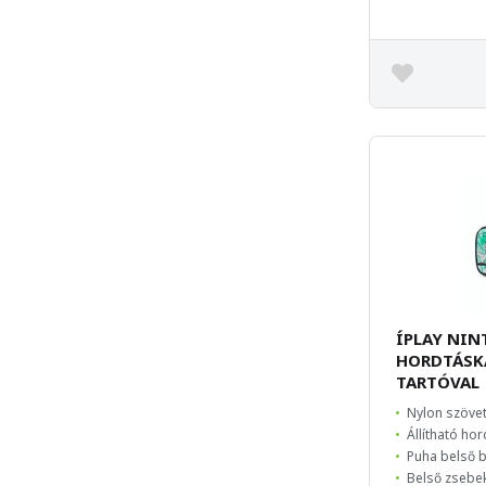
ÍPLAY NI
HORDTÁSK
TARTÓVAL
Nylon szöve
Állítható ho
Puha belső b
Belső zsebek