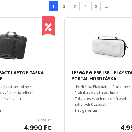
1
2
3
4
5
…
PACT LAPTOP TÁSKA
IPEGA PG-P5P13B - PLAYST
TE
PORTAL HORDTÁSKA
oz és ultrabookhoz
Hordtáska Playstation Portal-hoz
s vállpánttal ellátott
Praktikus és stílusos kivitel
első védelem
Tökéletes védelem a sérülések el
Extra belső zsebek
a
1 év garancia
6.990 Ft
4.990 Ft
4.9