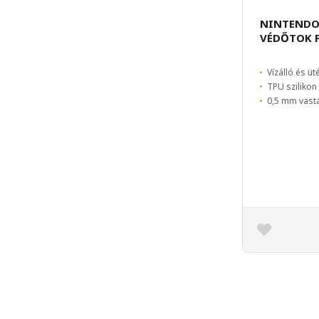
NINTENDO
VÉDŐTOK F
Vízálló és üt
TPU szilikon
0,5 mm vast