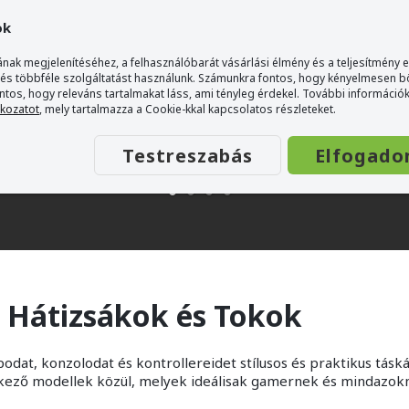
ok
nak megjelenítéséhez, a felhasználóbarát vásárlási élmény és a teljesítmény 
 és többféle szolgáltatást használunk. Számunkra fontos, hogy kényelmesen 
ontos, hogy releváns tartalmakat láss, ami tényleg érdekel. További információk
tkozatot
, mely tartalmazza a Cookie-kkal kapcsolatos részleteket.
Testreszabás
Elfogado
 Hátizsákok és Tokok
dat, konzolodat és kontrollereidet stílusos és praktikus táská
kező modellek közül, melyek ideálisak gamernek és mindazokna