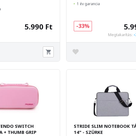
1 év garancia
a
5.990 Ft
5.9
-33%
-
Megtakarítás:
TENDO SWITCH
STRIDE SLIM NOTEBOOK T
A + THUMB GRIP
14" - SZÜRKE