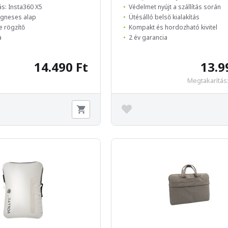
ás: Insta360 X5
Védelmet nyújt a szállítás során
ágneses alap
Ütésálló belső kialakítás
e rögzítő
Kompakt és hordozható kivitel
a
2 év garancia
14.490 Ft
13.9
Megtakarítás