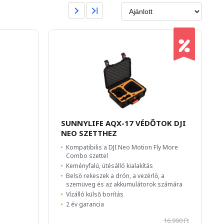
SUNNYLIFE AQX-17 VÉDŐTOK DJI
NEO SZETTHEZ
Kompatibilis a DJI Neo Motion Fly More
Combo szettel
Keményfalú, ütésálló kialakítás
Belső rekeszek a drón, a vezérlő, a
szemüveg és az akkumulátorok számára
Vízálló külső borítás
2 év garancia
16.990 Ft