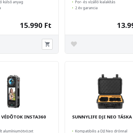
ló külső anyag
Por- és vízálló kialakítás
a
2 év garancia
15.990 Ft
13.9
 VÉDŐTOK INSTA360
SUNNYLIFE DJI NEO TÁSKA
lt alumíniumötvözet
Kompatibilis a DJI Neo drónnal