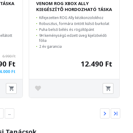
 TÁSKA
VENOM ROG XBOX ALLY
KIEGÉSZÍTŐ HORDOZHATÓ TÁSKA
Kifejezetten ROG Ally kézikonzolokhoz
Robusztus, formára öntött külső burkolat
Puha belső bélés és rögzítőpánt
ellátott
9H keménységű edzett üveg kijelzővédő
fólia
2 év garancia
6.990 Ft
90 Ft
12.490 Ft
4.000 Ft
…
si Tanácsok