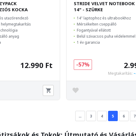
EZYPACK
STRIDE VELVET NOTEBOOK
ZIÓS KOCKA
14" - SZÜRKE
ós utazórendező
14" laptophoz és ultrabookhoz
 helymegtakarítás
Mérsékelten cseppálló
chnológia
Fogantyúval ellátott
zálló anyag
Belül szivacsos puha védelemmel 
a
1 év garancia
12.990 Ft
2.9
-57%
-
Megtakarítás:
…
3
4
5
6
7
tizsákok és Tokok: Útmutató és Vásárlá