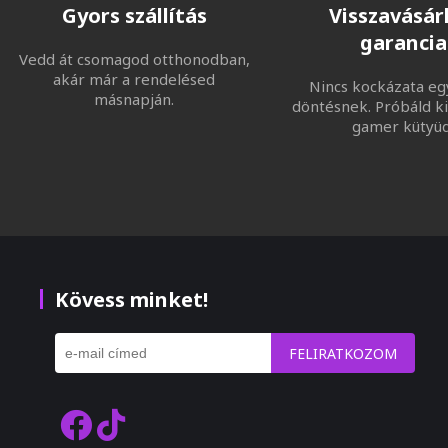
Gyors szállítás
Visszavásárl
garancia
Vedd át csomagod otthonodban,
akár már a rendelésed
Nincs kockázata eg
másnapján.
döntésnek. Próbáld ki
gamer kütyüd
Kövess minket!
FELIRATKOZOM