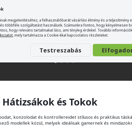
ok
nak megjelenítéséhez, a felhasználóbarát vásárlási élmény és a teljesítmény 
 és többféle szolgáltatást használunk. Számunkra fontos, hogy kényelmesen 
ontos, hogy releváns tartalmakat láss, ami tényleg érdekel. További információk
tkozatot
, mely tartalmazza a Cookie-kkal kapcsolatos részleteket.
Testreszabás
Elfogado
 Hátizsákok és Tokok
dat, konzolodat és kontrollereidet stílusos és praktikus táská
kező modellek közül, melyek ideálisak gamernek és mindazokna