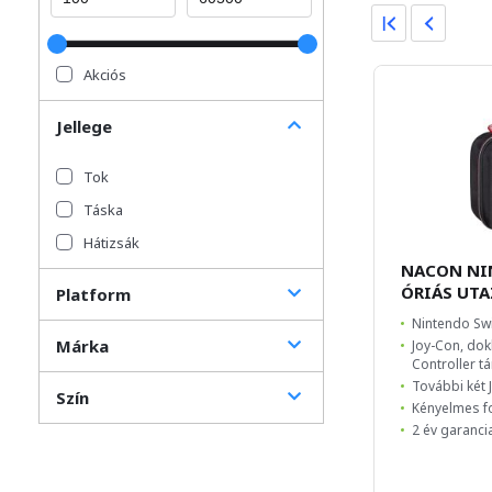
Akciós
Jellege
Tok
Táska
Hátizsák
NACON NI
ÓRIÁS UT
Platform
Nintendo Sw
Márka
Joy-Con, dok
Controller t
További két 
Szín
Kényelmes f
2 év garanci