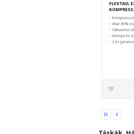
FLEXTAIL 
KOMPRESS
Kompresszi
Akár 85%-os
Vákuumos te
Könnyű és ví
2 év garanci
Táskák, Há