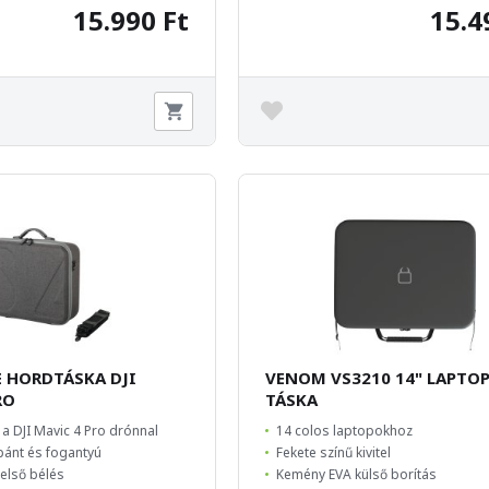
15.990 Ft
15.4
 HORDTÁSKA DJI
VENOM VS3210 14" LAPTO
RO
TÁSKA
 a DJI Mavic 4 Pro drónnal
14 colos laptopokhoz
lpánt és fogantyú
Fekete színű kivitel
belső bélés
Kemény EVA külső borítás