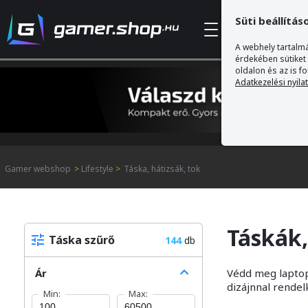
Süti beállítás
Kategóriák
A webhely tartalmá
érdekében sütiket
oldalon és az is f
Adatkezelési nyila
Gamer webshop
>
Lifestyle
>
Táska, hátizsák, tok
Táskák,
Táska szűrő
144
db
Ár
Védd meg laptopo
dizájnnal rendel
Min:
Max: