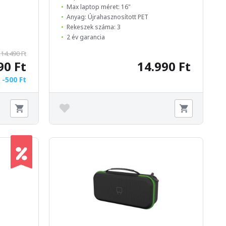
Max laptop méret: 16"
Anyag: Újrahasznosított PET
Rekeszek száma: 3
2 év garancia
14.490 Ft
90 Ft
14.990 Ft
-500 Ft
: