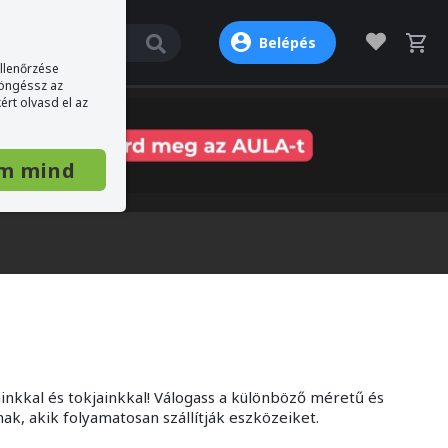
Belépés
ellenőrzése
böngéssz az
ért olvasd el az
m mind
inkkal és tokjainkkal! Válogass a különböző méretű és
k, akik folyamatosan szállítják eszközeiket.