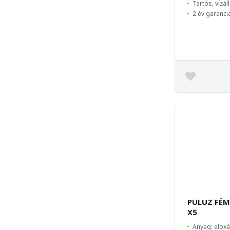
Tartós, vízál
2 év garanci
PULUZ FÉM
X5
Anyag: eloxá