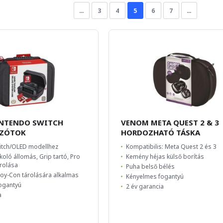
…
3
4
5
6
7
…
NTENDO SWITCH
VENOM META QUEST 2 & 3
AZÓTOK
HORDOZHATÓ TÁSKA
itch/OLED modellhez
Kompatibilis: Meta Quest 2 és 3
koló állomás, Grip tartó, Pro
Kemény héjas külső borítás
árolása
Puha belső bélés
Joy-Con tárolására alkalmas
Kényelmes fogantyú
ogantyú
2 év garancia
a