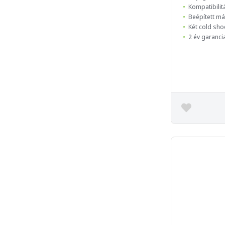
Kompatibilit
Beépített m
Két cold sho
2 év garanci