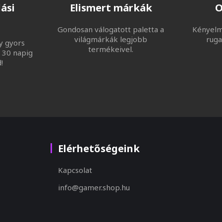
ási
Elismert márkák
O
Gondosan válogatott paletta a
Kényelme
világmárkák legjobb
ruga
y gyors
termékeivel.
 30 napig
!
Elérhetőségeink
Kapcsolat
info@gamer.shop.hu