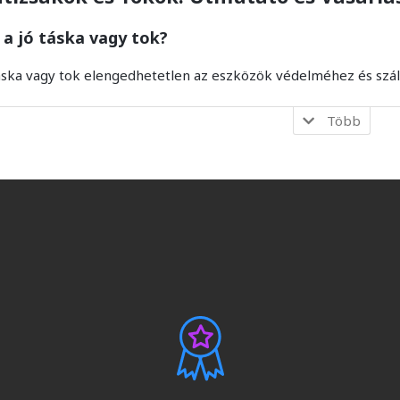
 a jó táska vagy tok?
áska vagy tok elengedhetetlen az eszközök védelméhez és száll
Több