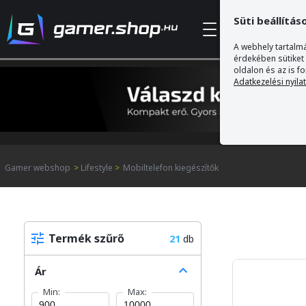
Süti beállítás
Kategóriák
A webhely tartalmá
érdekében sütiket
oldalon és az is f
Adatkezelési nyila
Gamer webshop
>
Lifestyle
>
Mobiltelefon kiegészítők
Termék szűrő
21
db
Ár
Min:
Max: