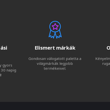
ási
Elismert márkák
O
Gondosan válogatott paletta a
Kényelme
világmárkák legjobb
ruga
y gyors
termékeivel.
 30 napig
!