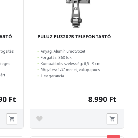
TARTÓ
PULUZ PU3207B TELEFONTARTÓ
rögzítés
Anyag: Alumíniumötvözet
Forgatás: 360 fok
őleges
Kompatibilis szélesség: 6,5 - 9 cm
Rögzítés: 1/4" menet, vakupapucs
ért
1 év garancia
90 Ft
8.990 Ft