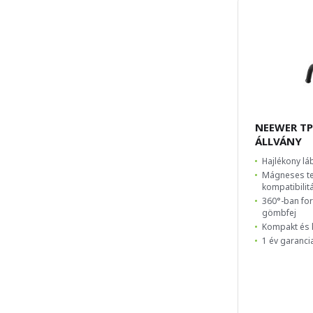
NEEWER TP
ÁLLVÁNY
Hajlékony lá
Mágneses te
kompatibilit
360°-ban fo
gömbfej
Kompakt és k
1 év garanci