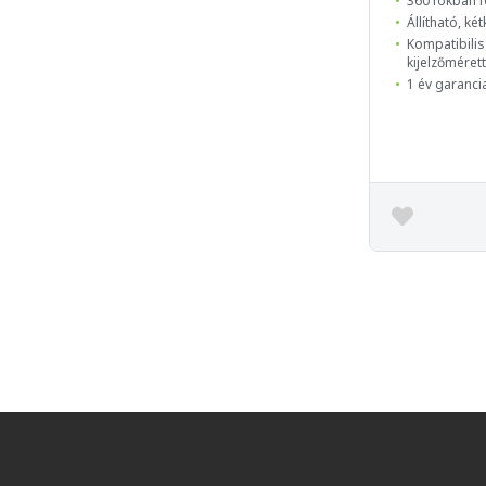
360 fokban f
Állítható, k
Kompatibilis 
kijelzőmérett
1 év garanci