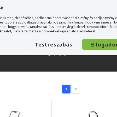
ok
nak megjelenítéséhez, a felhasználóbarát vásárlási élmény és a teljesítmény 
 és többféle szolgáltatást használunk. Számunkra fontos, hogy kényelmesen 
ontos, hogy releváns tartalmakat láss, ami tényleg érdekel. További információk
tkozatot
, mely tartalmazza a Cookie-kkal kapcsolatos részleteket.
Testreszabás
Elfogado
1
2