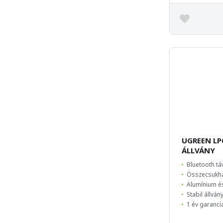
UGREEN LP
ÁLLVÁNY
Bluetooth tá
Összecsukhat
Alumínium é
Stabil állván
1 év garanci