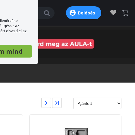
Belépés
ellenőrzése
böngéssz az
ért olvasd el az
m mind