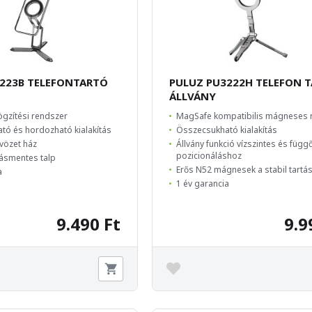
223B TELEFONTARTÓ
PULUZ PU3222H TELEFON 
ÁLLVÁNY
gzítési rendszer
MagSafe kompatibilis mágneses 
tó és hordozható kialakítás
Összecsukható kialakítás
vözet ház
Állvány funkció vízszintes és függ
pozicionáláshoz
zásmentes talp
Erős N52 mágnesek a stabil tartás
a
1 év garancia
9.490 Ft
9.9