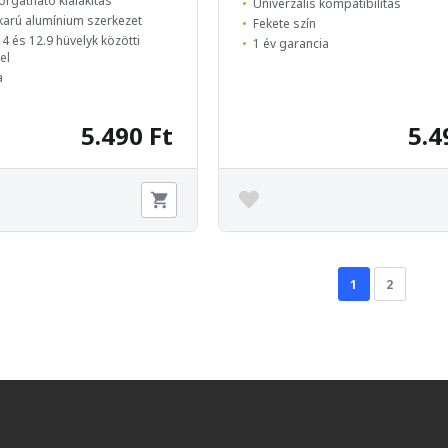
orgatható kialakítás
Univerzális kompatibilitás
étkarú alumínium szerkezet
Fekete szín
4 és 12.9 hüvelyk közötti
1 év garancia
el
a
5.490 Ft
5.4
1
2