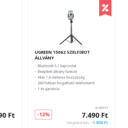
S
UGREEN 15062 SZELFIBOT
ÁLLVÁNY
Bluetooth 5.1 kapcsolat
Beépített állvány funkció
Akár 1,6 méteres hosszúság
360 fokban forgatható telefontartó
1 év garancia
8.490 Ft
90 Ft
7.490 Ft
-12%
-1.000 Ft
Megtakarítás: