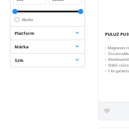
Akciós
Platform
PULUZ PU3
Márka
Mágneses rö
Összecsukha
Alumíniumöt
Szín
Stabil, csús
1 év garanci