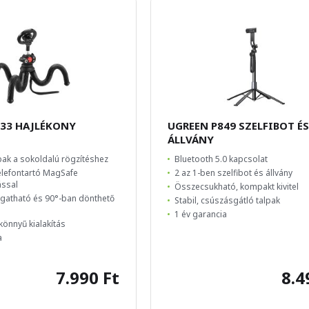
33 HAJLÉKONY
UGREEN P849 SZELFIBOT É
ÁLLVÁNY
bak a sokoldalú rögzítéshez
Bluetooth 5.0 kapcsolat
lefontartó MagSafe
2 az 1-ben szelfibot és állvány
ással
Összecsukható, kompakt kivitel
rgatható és 90°-ban dönthető
Stabil, csúszásgátló talpak
1 év garancia
önnyű kialakítás
a
7.990 Ft
8.4