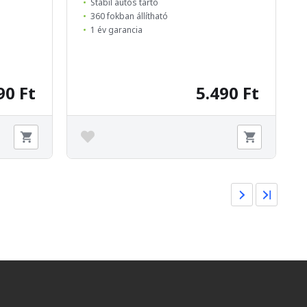
Stabil autós tartó
360 fokban állítható
1 év garancia
90 Ft
5.490 Ft