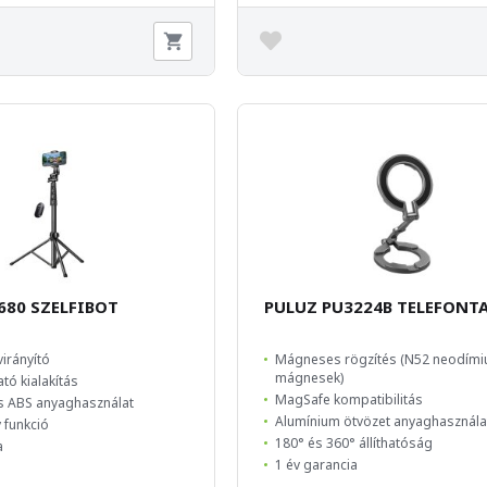
680 SZELFIBOT
PULUZ PU3224B TELEFONT
virányító
Mágneses rögzítés (N52 neodím
mágnesek)
ó kialakítás
MagSafe kompatibilitás
s ABS anyaghasználat
Alumínium ötvözet anyaghasznála
y funkció
180° és 360° állíthatóság
a
1 év garancia