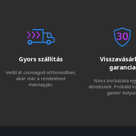
Gyors szállítás
Visszavásárl
garancia
Vedd át csomagod otthonodban,
akár már a rendelésed
Nincs kockázata eg
másnapján.
döntésnek. Próbáld ki
gamer kütyüd