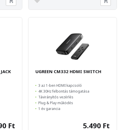
 JACK
UGREEN CM332 HDMI SWITCH
3 az 1-ben HDMI kapcsoló
4K 30Hz felbontás támogatása
Távirányítós vezérlés
Plug & Play működés
1 év garancia
90 Ft
5.490 Ft