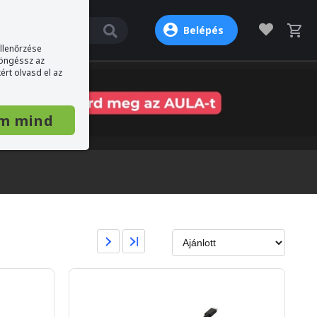
Belépés
ellenőrzése
böngéssz az
ért olvasd el az
m mind