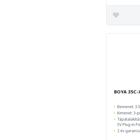
BOYA 35C-
Bemenet: 3
Kimenet: 3-p
Tápátalakítá
5V Plug-in P
2 év garanci