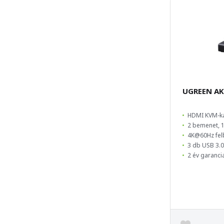
UGREEN A
HDMI KVM-k
2 bemenet, 
4K@60Hz fel
3 db USB 3.0
2 év garanci