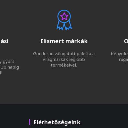
ási
Elismert márkák
O
Gondosan válogatott paletta a
Kényelme
világmárkák legjobb
ruga
y gyors
termékeivel.
 30 napig
!
Elérhetőségeink