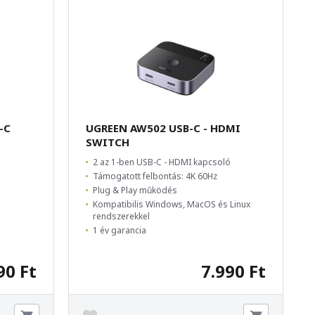
-C
UGREEN AW502 USB-C - HDMI
SWITCH
2 az 1-ben USB-C - HDMI kapcsoló
Támogatott felbontás: 4K 60Hz
Plug & Play működés
Kompatibilis Windows, MacOS és Linux
rendszerekkel
1 év garancia
90 Ft
7.990 Ft