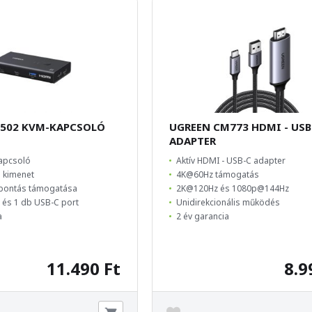
K502 KVM-KAPCSOLÓ
UGREEN CM773 HDMI - USB
ADAPTER
apcsoló
Aktív HDMI - USB-C adapter
1 kimenet
4K@60Hz támogatás
bontás támogatása
2K@120Hz és 1080p@144Hz
 és 1 db USB-C port
Unidirekcionális működés
a
2 év garancia
11.490 Ft
8.9