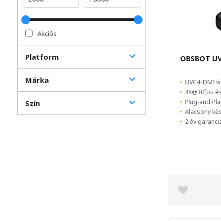
Akciós
Platform
OBSBOT U
Márka
UVC-HDMI vi
4K@30fps é
Plug-and-Pla
Szín
Alacsony kés
2 év garanci