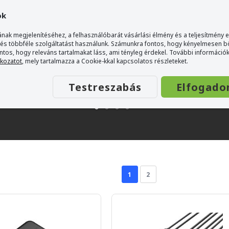
ok
nak megjelenítéséhez, a felhasználóbarát vásárlási élmény és a teljesítmény 
 és többféle szolgáltatást használunk. Számunkra fontos, hogy kényelmesen 
ontos, hogy releváns tartalmakat láss, ami tényleg érdekel. További információk
tkozatot
, mely tartalmazza a Cookie-kkal kapcsolatos részleteket.
Testreszabás
Elfogado
1
2