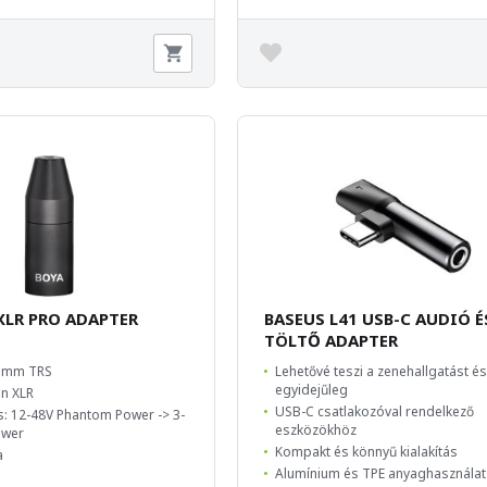
XLR PRO ADAPTER
BASEUS L41 USB-C AUDIÓ É
TÖLTŐ ADAPTER
.5mm TRS
Lehetővé teszi a zenehallgatást és
egyidejűleg
in XLR
USB-C csatlakozóval rendelkező
s: 12-48V Phantom Power -> 3-
eszközökhöz
ower
Kompakt és könnyű kialakítás
a
Alumínium és TPE anyaghasználat