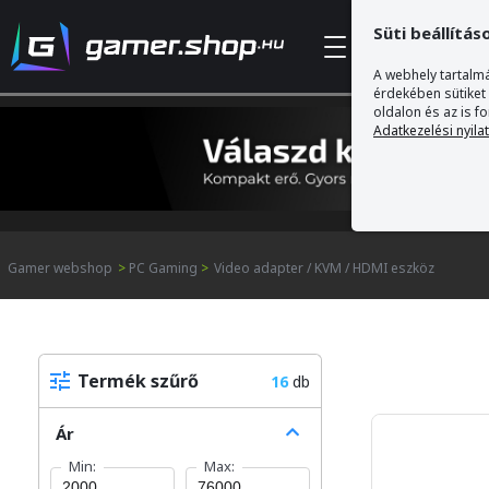
Süti beállítás
Kategóriák
A webhely tartalmá
érdekében sütiket
oldalon és az is f
Adatkezelési nyila
Gamer webshop
>
PC Gaming
>
Video adapter / KVM / HDMI eszköz
Termék szűrő
16
db
Ár
Min:
Max: