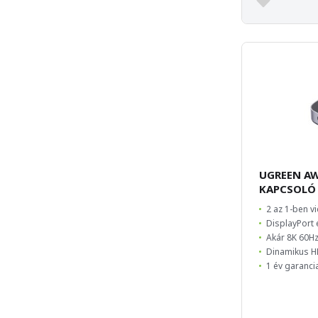
UGREEN AW
KAPCSOLÓ
2 az 1-ben v
DisplayPort
Akár 8K 60H
Dinamikus 
1 év garanci