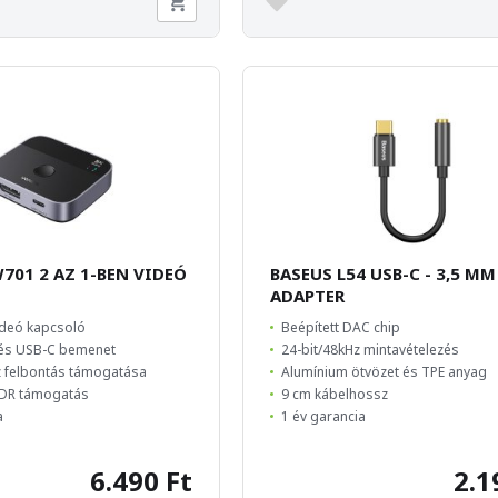
701 2 AZ 1-BEN VIDEÓ
BASEUS L54 USB-C - 3,5 MM
ADAPTER
ideó kapcsoló
Beépített DAC chip
 és USB-C bemenet
24-bit/48kHz mintavételezés
z felbontás támogatása
Alumínium ötvözet és TPE anyag
HDR támogatás
9 cm kábelhossz
a
1 év garancia
6.490 Ft
2.1