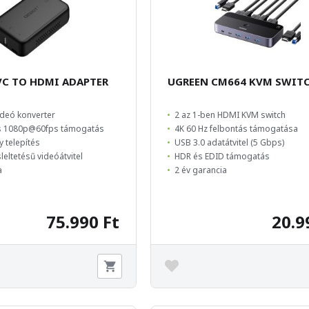
VC TO HDMI ADAPTER
UGREEN CM664 KVM SWIT
deó konverter
2 az 1-ben HDMI KVM switch
s 1080p@60fps támogatás
4K 60 Hz felbontás támogatása
y telepítés
USB 3.0 adatátvitel (5 Gbps)
leltetésű videóátvitel
HDR és EDID támogatás
a
2 év garancia
75.990 Ft
20.9