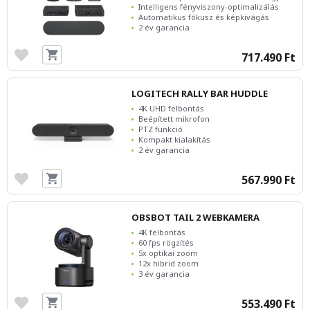
Intelligens fényviszony-optimalizálás
Automatikus fókusz és képkivágás
2 év garancia
717.490 Ft
LOGITECH RALLY BAR HUDDLE
4K UHD felbontás
Beépített mikrofon
PTZ funkció
Kompakt kialakítás
2 év garancia
567.990 Ft
OBSBOT TAIL 2 WEBKAMERA
4K felbontás
60 fps rögzítés
5x optikai zoom
12x hibrid zoom
3 év garancia
553.490 Ft