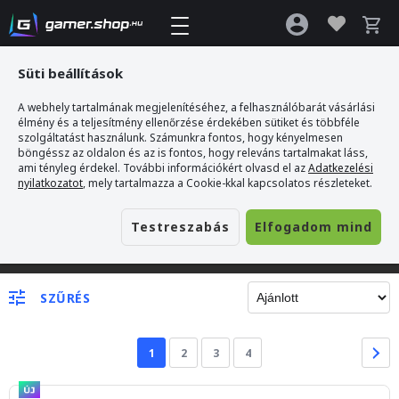
Süti beállítások
A webhely tartalmának megjelenítéséhez, a felhasználóbarát vásárlási
élmény és a teljesítmény ellenőrzése érdekében sütiket és többféle
szolgáltatást használunk. Számunkra fontos, hogy kényelmesen
böngéssz az oldalon és az is fontos, hogy releváns tartalmakat láss,
ami tényleg érdekel. További információkért olvasd el az
Adatkezelési
nyilatkozatot
, mely tartalmazza a Cookie-kkal kapcsolatos részleteket.
Testreszabás
Elfogadom mind
Gamer webshop
>
PC Gaming
>
Webkamera
SZŰRÉS
1
2
3
4