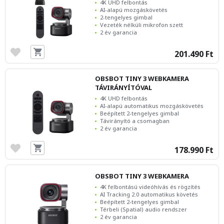
4K UHD felbontás
AI-alapú mozgáskövetés
2-tengelyes gimbal
Vezeték nélküli mikrofon szett
2 év garancia
201.490 Ft
OBSBOT TINY 3 WEBKAMERA
TÁVIRÁNYÍTÓVAL
4K UHD felbontás
AI-alapú automatikus mozgáskövetés
Beépített 2-tengelyes gimbal
Távirányító a csomagban
2 év garancia
178.990 Ft
OBSBOT TINY 3 WEBKAMERA
4K felbontású videóhívás és rögzítés
AI Tracking 2.0 automatikus követés
Beépített 2-tengelyes gimbal
Térbeli (Spatial) audio rendszer
2 év garancia