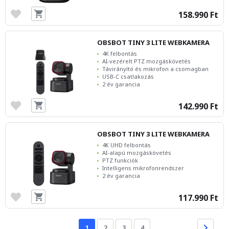
158.990 Ft
OBSBOT TINY 3 LITE WEBKAMERA
4K felbontás
AI-vezérelt PTZ mozgáskövetés
Távirányító és mikrofon a csomagban
USB-C csatlakozás
2 év garancia
142.990 Ft
OBSBOT TINY 3 LITE WEBKAMERA
4K UHD felbontás
AI-alapú mozgáskövetés
PTZ funkciók
Intelligens mikrofonrendszer
2 év garancia
117.990 Ft
1
2
3
4