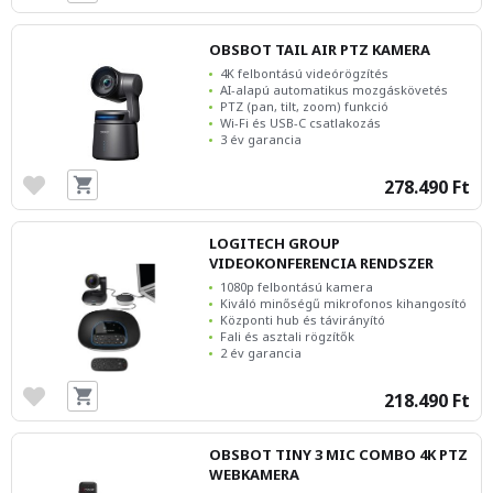
OBSBOT TAIL AIR PTZ KAMERA
4K felbontású videórögzítés
AI-alapú automatikus mozgáskövetés
PTZ (pan, tilt, zoom) funkció
Wi-Fi és USB-C csatlakozás
3 év garancia
278.490 Ft
LOGITECH GROUP
VIDEOKONFERENCIA RENDSZER
1080p felbontású kamera
Kiváló minőségű mikrofonos kihangosító
Központi hub és távirányító
Fali és asztali rögzítők
2 év garancia
218.490 Ft
OBSBOT TINY 3 MIC COMBO 4K PTZ
WEBKAMERA