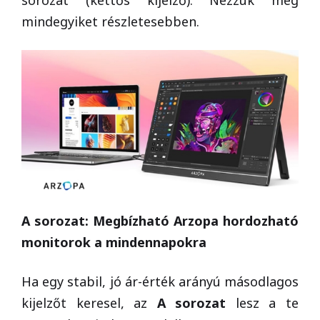
sorozat (kettős kijelző). Nézzük meg
mindegyiket részletesebben.
A sorozat: Megbízható Arzopa hordozható
monitorok a mindennapokra
Ha egy stabil, jó ár-érték arányú másodlagos
kijelzőt keresel, az
A sorozat
lesz a te