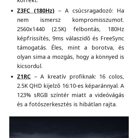
korrekt.
Z3FC (180Hz)
– A csúcsragadozó: Ha
nem ismersz kompromisszumot.
2560x1440 (2.5K) felbontás, 180Hz
képfrissítés, 9ms válaszidő és FreeSync
támogatás. Éles, mint a borotva, és
olyan sima a mozgás, hogy a könnyed is
kicsordul.
Z1RC
– A kreatív profiknak: 16 colos,
2.5K QHD kijelző 16:10-es képaránnyal. A
123% sRGB színtér miatt a videóvágás
és a fotószerkesztés is hibátlan rajta.