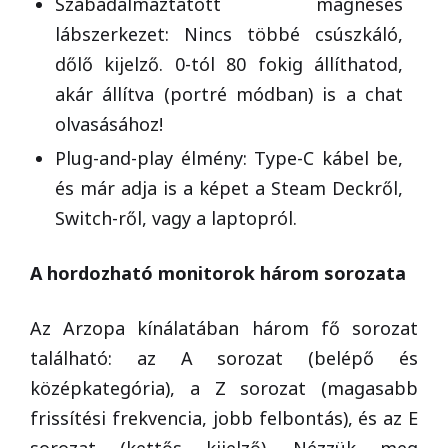
Szabadalmaztatott mágneses
lábszerkezet: Nincs többé csúszkáló,
dőlő kijelző. 0-tól 80 fokig állíthatod,
akár állítva (portré módban) is a chat
olvasásához!
Plug-and-play élmény: Type-C kábel be,
és már adja is a képet a Steam Deckről,
Switch-ről, vagy a laptopról.
A hordozható monitorok három sorozata
Az Arzopa kínálatában három fő sorozat
található: az A sorozat (belépő és
középkategória), a Z sorozat (magasabb
frissítési frekvencia, jobb felbontás), és az E