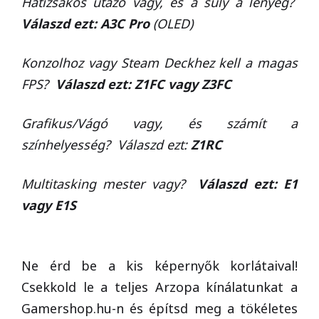
Hátizsákos utazó vagy, és a súly a lényeg?
Válaszd ezt: A3C Pro
(OLED)
Konzolhoz vagy Steam Deckhez kell a magas
FPS?
Válaszd ezt: Z1FC vagy Z3FC
Grafikus/Vágó vagy, és számít a
színhelyesség? Válaszd ezt:
Z1RC
Multitasking mester vagy?
Válaszd ezt: E1
vagy E1S
Ne érd be a kis képernyők korlátaival!
Csekkold le a teljes Arzopa kínálatunkat a
Gamershop.hu-n és építsd meg a tökéletes