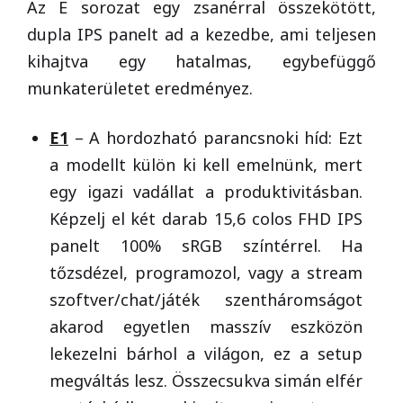
Az E sorozat egy zsanérral összekötött,
dupla IPS panelt ad a kezedbe, ami teljesen
kihajtva egy hatalmas, egybefüggő
munkaterületet eredményez.
E1
– A hordozható parancsnoki híd: Ezt
a modellt külön ki kell emelnünk, mert
egy igazi vadállat a produktivitásban.
Képzelj el két darab 15,6 colos FHD IPS
panelt 100% sRGB színtérrel. Ha
tőzsdézel, programozol, vagy a stream
szoftver/chat/játék szentháromságot
akarod egyetlen masszív eszközön
lekezelni bárhol a világon, ez a setup
megváltás lesz. Összecsukva simán elfér