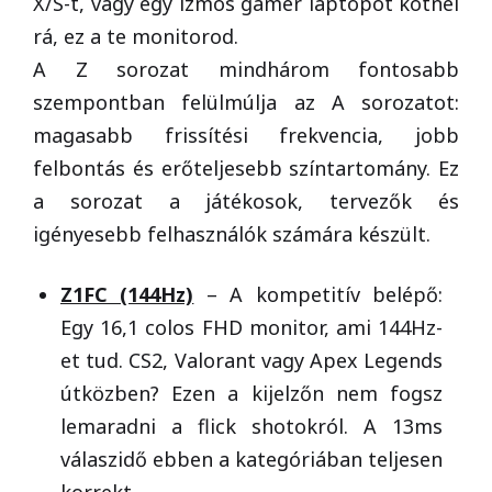
X/S-t, vagy egy izmos gamer laptopot kötnél
rá, ez a te monitorod.
A Z sorozat mindhárom fontosabb
szempontban felülmúlja az A sorozatot:
magasabb frissítési frekvencia, jobb
felbontás és erőteljesebb színtartomány. Ez
a sorozat a játékosok, tervezők és
igényesebb felhasználók számára készült.
Z1FC (144Hz)
– A kompetitív belépő:
Egy 16,1 colos FHD monitor, ami 144Hz-
et tud. CS2, Valorant vagy Apex Legends
útközben? Ezen a kijelzőn nem fogsz
lemaradni a flick shotokról. A 13ms
válaszidő ebben a kategóriában teljesen