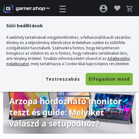
Süti beállítások
A webhely tartalmának megjelenítéséhez, a felhasználóbarát vásárlási
Gamer webshop
>
Útmutatók
>
Arzopa hordozható monitor teszt és guide:
élmény és a teljesítmény ellenőrzése érdekében sütiket és többféle
Melyiket válaszd a setupodhoz?
szolgáltatást használunk. Számunkra fontos, hogy kényelmesen
böngéssz az oldalon és az is fontos, hogy releváns tartalmakat láss,
ami tényleg érdekel. További információkért olvasd el az
Adatkezelési
nyilatkozatot
, mely tartalmazza a Cookie-kkal kapcsolatos részleteket.
Testreszabás
Elfogadom mind
2026. május 14.
Arzopa hordozható monitor
teszt és guide: Melyiket
válaszd a setupodhoz?