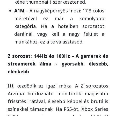
kéne thumbnailt szerkesztened.
A1M
– A nagyképernyős mozi: 17,3 colos
méretével ez már a komolyabb
kategória. Ha a hotelben sorozatot
darálnál, vagy kell a nagy felület a
munkához, ez a te választásod.
Z sorozat: 144Hz és 180Hz – A gamerek és
streamerek álma - gyorsabb, élesebb,
élénkebb
Itt kezdődik az igazi móka. A Z sorozatos
Arzopa hordozható monitorok magasabb
frissítési rátával, élesebb képpel és brutális
színekkel támadnak. Ha PS5-öt, Xbox Series