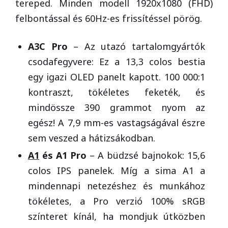
tereped. Minden modell 1920x1080 (FHD)
felbontással és 60Hz-es frissítéssel pörög.
A3C Pro
– Az utazó tartalomgyártók
csodafegyvere: Ez a 13,3 colos bestia
egy igazi OLED panelt kapott. 100 000:1
kontraszt, tökéletes feketék, és
mindössze 390 grammot nyom az
egész! A 7,9 mm-es vastagságával észre
sem veszed a hátizsákodban.
A1
és A1 Pro
– A büdzsé bajnokok: 15,6
colos IPS panelek. Míg a sima A1 a
mindennapi netezéshez és munkához
tökéletes, a Pro verzió 100% sRGB
színteret kínál, ha mondjuk útközben