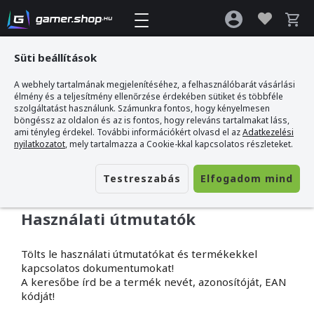
Süti beállítások
A webhely tartalmának megjelenítéséhez, a felhasználóbarát vásárlási
Gamer webshop
>
Vásárlási információk
élmény és a teljesítmény ellenőrzése érdekében sütiket és többféle
szolgáltatást használunk. Számunkra fontos, hogy kényelmesen
böngéssz az oldalon és az is fontos, hogy releváns tartalmakat láss,
ami tényleg érdekel. További információkért olvasd el az
Adatkezelési
nyilatkozatot
, mely tartalmazza a Cookie-kkal kapcsolatos részleteket.
Vásárlási információk
Testreszabás
Elfogadom mind
Használati útmutatók
Tölts le használati útmutatókat és termékekkel
kapcsolatos dokumentumokat!
A keresőbe írd be a termék nevét, azonosítóját, EAN
kódját!