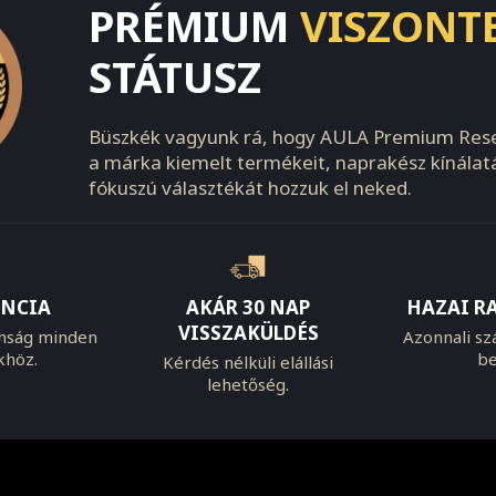
PRÉMIUM
VISZONT
STÁTUSZ
Büszkék vagyunk rá, hogy AULA Premium Rese
a márka kiemelt termékeit, naprakész kínálat
fókuszú választékát hozzuk el neked.
ANCIA
AKÁR 30 NAP
HAZAI R
VISSZAKÜLDÉS
onság minden
Azonnali szá
khöz.
be
Kérdés nélküli elállási
lehetőség.