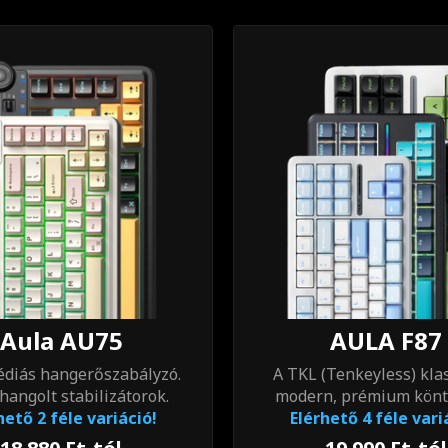
Aula AU75
AULA F87
diás hangerőszabályzó.
A TKL (Tenkeyless) kla
angolt stabilizátorok.
modern, prémium könt
hető 2 féle variáció!
Elérhető 4 féle vari