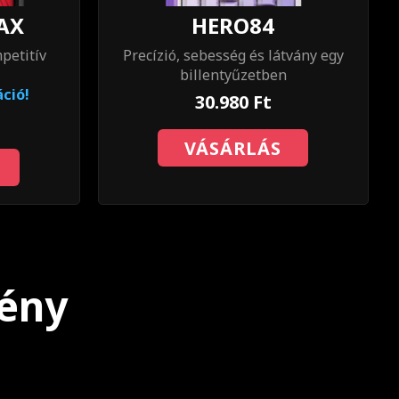
AX
HERO84
petitív
Precízió, sebesség és látvány egy
billentyűzetben
áció!
30.980 Ft
VÁSÁRLÁS
mény