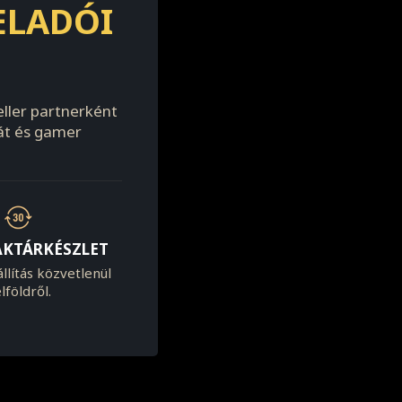
ELADÓI
ller partnerként
át és gamer
AKTÁRKÉSZLET
llítás közvetlenül
lföldről.