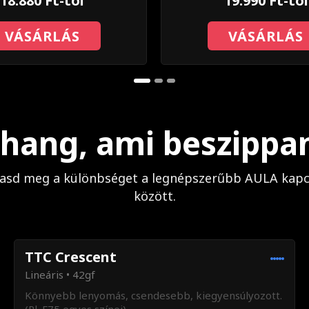
18.880 Ft-tól
19.990 Ft-tól
VÁSÁRLÁS
VÁSÁRLÁS
 hang, ami beszippan
gasd meg a különbséget a legnépszerűbb AULA kapc
között.
TTC Crescent
Lineáris • 42gf
Könnyebb lenyomás, csendesebb, kiegyensúlyozott.