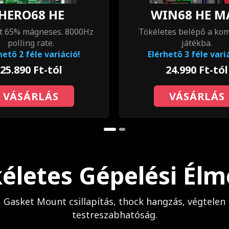
HERO68 HE
WIN68 HE M
 65% mágneses. 8000Hz
Tökéletes belépő a kom
polling rate.
játékba.
hető 2 féle variáció!
Elérhető 3 féle vari
25.890 Ft-tól
24.990 Ft-tól
VÁSÁRLÁS
VÁSÁRLÁS
életes Gépelési Él
Gasket Mount csillapítás, thock hangzás, végtelen
testreszabhatóság.