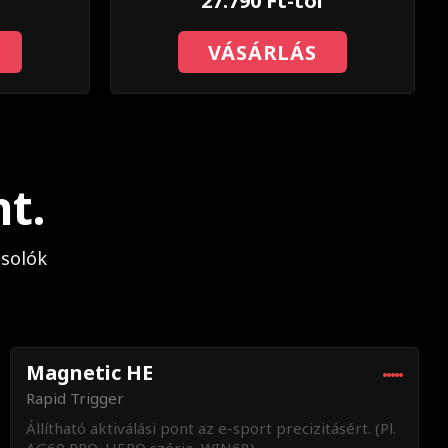
27.790 Ft-tól
VÁSÁRLÁS
t.
solók
Magnetic HE
Rapid Trigger
Állítható aktiválási pont az e-sport precizitásért. (Pl.