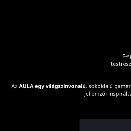
E-s
testres
Az
AULA egy világszínvonalú
, sokoldalú gamer
jellemzői inspirál