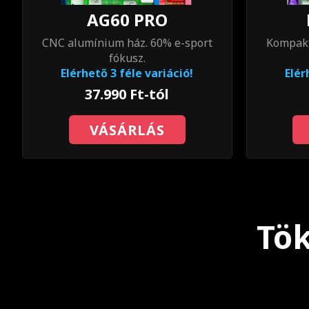
AG60 PRO
CNC alumínium ház. 60% e-sport
Kompakt
fókusz.
Elérhető 3 féle variáció!
Elér
37.990 Ft-tól
VÁSÁRLÁS
Tök