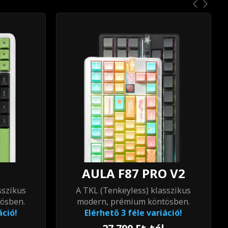
AULA F87 PRO V2
sszikus
A TKL (Tenkeyless) klasszikus
ösben.
modern, prémium köntösben.
áció!
Elérhető 3 féle variáció!