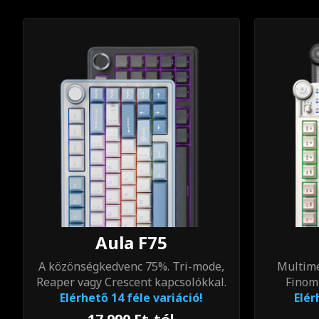
Aula F75
A közönségkedvenc 75%. Tri-mode,
Multimé
Reaper vagy Crescent kapcsolókkal.
Finomh
Elérhető 14 féle variáció!
Elér