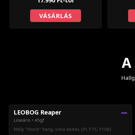
17.990 Ft-tól
VÁSÁRLÁS
A
Hall
LEOBOG Reaper
Lineáris • 45gf
Mély "thock" hang, sima leütés. (Pl. F75, F108)