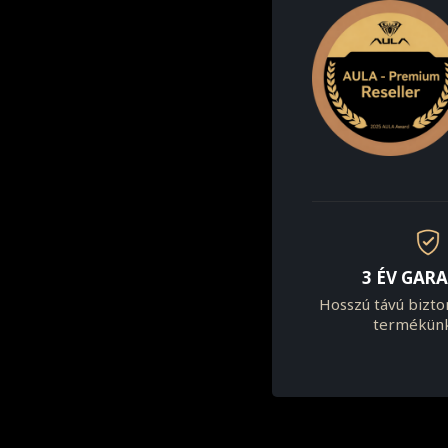
3 ÉV GAR
Hosszú távú bizt
termékün