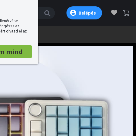
Belépés
ellenőrzése
böngéssz az
ért olvasd el az
m mind