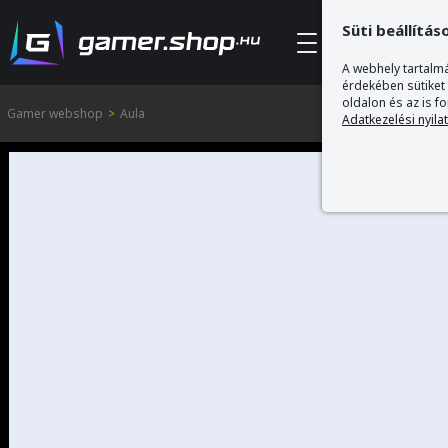
Süti beállítás
Kategóriák
A webhely tartalmá
érdekében sütiket
oldalon és az is f
Gamer webshop
>
Aula
Adatkezelési nyila