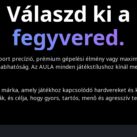
Válaszd ki a
fegyvered.
port precízió, prémium gépelési élmény vagy maxim
zabhatóság. Az AULA minden játékstílushoz kínál me
 márka, amely játékhoz kapcsolódó hardvereket és k
ták, és célja, hogy gyors, tartós, menő és agresszív t