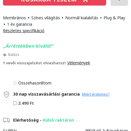
Membrános
•
Színes világítás
•
Normál kialakítás
•
Plug & Play
•
1 év garancia
Részletes specifikáció
Ár/èrtèkben kiváló!
�. Balázs
Vélemények
1 vevői visszajelzést olvashatsz!
Összehasonlítom
30 nap visszavásárlási garancia
Miért érdemes?
2.490 Ft
Elérhetőség -
Külső raktáron
Szállítás
990 Ft-tól, 5-8 munkanap