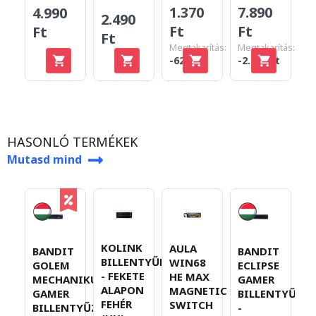
1.370
7.890
4.990
2.490
2
Ft
Ft
Ft
Ft
F
Megtakarítás:
Megtakarítás:
-620 Ft
-2.100 Ft
HASONLÓ TERMÉKEK
Mutasd mind
KOLINK
A
AULA
BANDIT
BANDIT
BILLENTYŰMATRICA
W
WIN68
GOLEM
ECLIPSE
- FEKETE
H
HE MAX
MECHANIKUS
GAMER
ALAPON
M
MAGNETIC
GAMER
BILLENTYŰZET
FEHÉR
S
SWITCH
BILLENTYŰZET
-