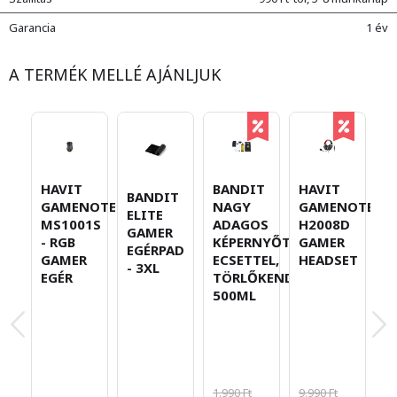
Garancia
1 év
A TERMÉK MELLÉ AJÁNLJUK
HAVIT
BANDIT
HAVIT
BANDIT
G
GAMENOTE
NAGY
GAMENOTE
ELITE
G
MS1001S
ADAGOS
H2008D
GAMER
V
- RGB
KÉPERNYŐTISZTÍTÓ,
GAMER
EGÉRPAD
X
GAMER
ECSETTEL,
HEADSET
- 3XL
P
EGÉR
TÖRLŐKENDŐVEL
K
500ML
-
1.990 Ft
9.990 Ft