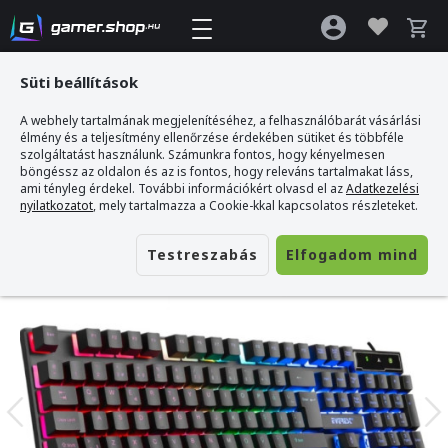
Süti beállítások
A webhely tartalmának megjelenítéséhez, a felhasználóbarát vásárlási
Gamer webshop
>
Everest KB-188 Borealis Rainbow Gamer Billentyűzet -
élmény és a teljesítmény ellenőrzése érdekében sütiket és többféle
Magyar kiosztás
szolgáltatást használunk. Számunkra fontos, hogy kényelmesen
böngéssz az oldalon és az is fontos, hogy releváns tartalmakat láss,
ami tényleg érdekel. További információkért olvasd el az
Adatkezelési
nyilatkozatot
, mely tartalmazza a Cookie-kkal kapcsolatos részleteket.
Testreszabás
Elfogadom mind