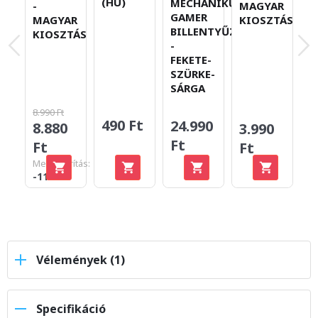
(HU)
M
MECHANIKUS
-
MAGYAR
G
GAMER
MAGYAR
KIOSZTÁS
B
BILLENTYŰZET
KIOSZTÁS
-
FEKETE-
SZÜRKE-
SÁRGA
8.990 Ft
490 Ft
2
24.990
8.880
3.990
F
Ft
Ft
Ft
Megtakarítás:
-110 Ft
Vélemények (1)
Specifikáció