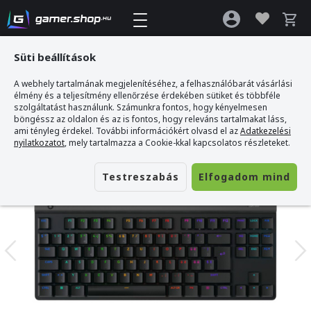
Süti beállítások
A webhely tartalmának megjelenítéséhez, a felhasználóbarát vásárlási
Gamer webshop
>
LOGITECH G515 TKL Mechanikus Gamer Billentyűzet - Angol
élmény és a teljesítmény ellenőrzése érdekében sütiket és többféle
Kiosztás!
szolgáltatást használunk. Számunkra fontos, hogy kényelmesen
böngéssz az oldalon és az is fontos, hogy releváns tartalmakat láss,
ami tényleg érdekel. További információkért olvasd el az
Adatkezelési
nyilatkozatot
, mely tartalmazza a Cookie-kkal kapcsolatos részleteket.
Testreszabás
Elfogadom mind