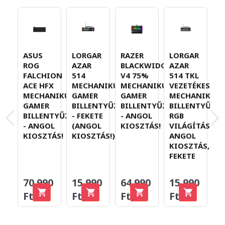
ASUS
LORGAR
RAZER
LORGAR
L
ROG
AZAR
BLACKWIDOW
AZAR
A
FALCHION
514
V4 75%
514 TKL
5
ACE HFX
MECHANIKUS
MECHANIKUS
VEZETÉKES
V
MECHANIKUS
GAMER
GAMER
MECHANIKUS
M
GAMER
BILLENTYŰZET
BILLENTYŰZET
BILLENTYŰZET
B
BILLENTYŰZET
- FEKETE
- ANGOL
RGB
R
- ANGOL
(ANGOL
KIOSZTÁS!
VILÁGÍTÁS,
V
KIOSZTÁS!
KIOSZTÁS!)
ANGOL
A
KIOSZTÁS,
K
FEKETE
F
70.990
15.990
64.990
15.990
1
Ft
Ft
Ft
Ft
F