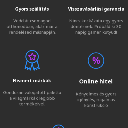
Gyors szállítás
Visszavásárlási garancia
Vedd át csomagod
Nincs kockázata egy gyors
otthonodban, akár már a
döntésnek. Próbáld ki 30
rendelésed másnapján.
napig gamer kütyüd!
Elismert márkák
Online hitel
Gondosan válogatott paletta
Kényelmes és gyors
a világmárkák legjobb
igénylés, rugalmas
termékeivel.
konstrukció