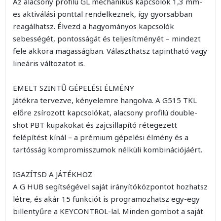
Az alacsony profilú GL mechanikus kapcsolók 1,3 mm-
es aktiválási ponttal rendelkeznek, így gyorsabban
reagálhatsz. Élvezd a hagyományos kapcsolók
sebességét, pontosságát és teljesítményét – mindezt
fele akkora magasságban. Választhatsz tapintható vagy
lineáris változatot is.
EMELT SZINTŰ GÉPELÉSI ÉLMÉNY
Játékra tervezve, kényelemre hangolva. A G515 TKL
előre zsírozott kapcsolókat, alacsony profilú double-
shot PBT kupakokat és zajcsillapító rétegezett
felépítést kínál – a prémium gépelési élmény és a
tartósság kompromisszumok nélküli kombinációjáért.
IGAZÍTSD A JÁTÉKHOZ
A G HUB segítségével saját irányítóközpontot hozhatsz
létre, és akár 15 funkciót is programozhatsz egy-egy
billentyűre a KEYCONTROL-lal. Minden gombot a saját