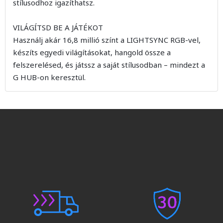
stílusodhoz igazíthatsz.
VILÁGÍTSD BE A JÁTÉKOT
Használj akár 16,8 millió színt a LIGHTSYNC RGB-vel,
készíts egyedi világításokat, hangold össze a
felszerelésed, és játssz a saját stílusodban – mindezt a
G HUB-on keresztül.