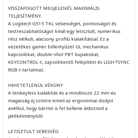
VISSZAFOGOTT MEGJELENÉS. MAXIMÁLIS
TELJESÍTMÉNY.
A Logitech G515 TKL sebességet, pontosságot és
testreszabhatóságot kínál egy letisztult, numerikus
rész nélküli, alacsony profilú kialakítással. Ez a
vezetékes gamer billentyűzet GL mechanikus
kapcsolókat, double-shot PBT kupakokat,
KEYCONTROL-t, zajcsökkentő felépítést és LIGHTSYNC
RGB-t tartalmaz.
HIHETETLENÜL VÉKONY
A tenkeyless kialakítás és a mindössze 22 mm-es
magasság új szintre emeli az ergonómiai dizájnt
anélkül, hogy bármit is fel kellene áldoznod a
játékélményből.
LETISZTULT SEBESSÉG