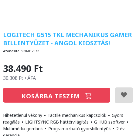
LOGITECH G515 TKL MECHANIKUS GAMER
BILLENTYŰZET - ANGOL KIOSZTÁS!
Azonosító:
920-012872
38.490 Ft
30.308 Ft +ÁFA
KOSÁRBA TESZEM
Hihetetlenül vékony
•
Tactile mechanikus kapcsolók
•
Gyors
reagálás
•
LIGHTSYNC RGB háttérvilágítás
•
G HUB szoftver
•
Multimédia gombok
•
Programozható gyorsbillentyűk
•
2 év
garancia