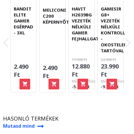
BANDIT
HAVIT
GAMESIR
H
MELICONI
ELITE
H2039BG
G8+
M
C200
GAMER
VEZETÉK
VEZETÉK
R
KÉPERNYŐTISZTÍTÓ
EGÉRPAD
NÉLKÜLI
NÉLKÜLI
G
- 3XL
GAMER
KONTROLLER
E
FEJHALLGATÓ
-
OKOSTELEFON
TARTÓVAL
17.990 Ft
32.990 Ft
12.880
23.990
2.490
6
2.490
Ft
Ft
Ft
F
Ft
Megtakarítás:
Megtakarítás:
-5.110 Ft
-9.000 Ft
HASONLÓ TERMÉKEK
Mutasd mind