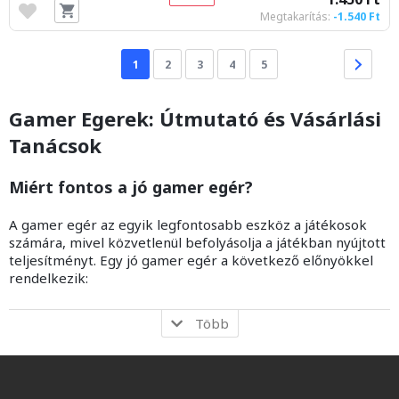
Megtakarítás:
-1.540 Ft
1
2
3
4
5
Gamer Egerek: Útmutató és Vásárlási
Tanácsok
Miért fontos a jó gamer egér?
A gamer egér az egyik legfontosabb eszköz a játékosok
számára, mivel közvetlenül befolyásolja a játékban nyújtott
teljesítményt. Egy jó gamer egér a következő előnyökkel
rendelkezik:
Több