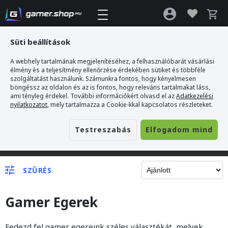
Süti beállítások
A webhely tartalmának megjelenítéséhez, a felhasználóbarát vásárlási
élmény és a teljesítmény ellenőrzése érdekében sütiket és többféle
szolgáltatást használunk. Számunkra fontos, hogy kényelmesen
böngéssz az oldalon és az is fontos, hogy releváns tartalmakat láss,
ami tényleg érdekel. További információkért olvasd el az
Adatkezelési
nyilatkozatot
, mely tartalmazza a Cookie-kkal kapcsolatos részleteket.
Testreszabás
Elfogadom mind
Gamer webshop
>
Egér
SZŰRÉS
Gamer Egerek
Fedezd fel gamer egereink széles választékát, melyek