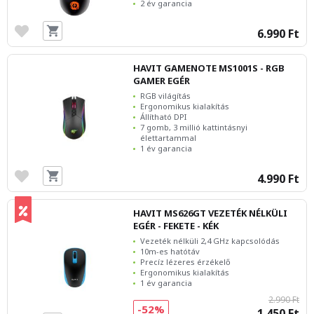
2 év garancia
6.990 Ft
HAVIT GAMENOTE MS1001S - RGB
GAMER EGÉR
RGB világítás
Ergonomikus kialakítás
Állítható DPI
7 gomb, 3 millió kattintásnyi
élettartammal
1 év garancia
4.990 Ft
HAVIT MS626GT VEZETÉK NÉLKÜLI
EGÉR - FEKETE - KÉK
Vezeték nélküli 2,4 GHz kapcsolódás
10m-es hatótáv
Precíz lézeres érzékelő
Ergonomikus kialakítás
1 év garancia
2.990 Ft
-52%
1.450 Ft