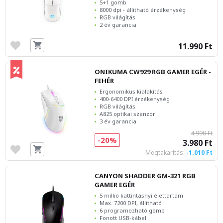
5+1 gomb
8000 dpi - állítható érzékenység
RGB világítás
2 év garancia
11.990 Ft
ONIKUMA CW929 RGB GAMER EGÉR -
FEHÉR
Ergonomikus kialakítás
400-6400 DPI érzékenység
RGB világítás
A825 optikai szenzor
3 év garancia
4.990 Ft
-20%
3.980 Ft
Megtakarítás:
-1.010 Ft
CANYON SHADDER GM-321 RGB
GAMER EGÉR
5 millió kattintásnyi élettartam
Max. 7200 DPI, állítható
6 programozható gomb
Fonott USB-kábel