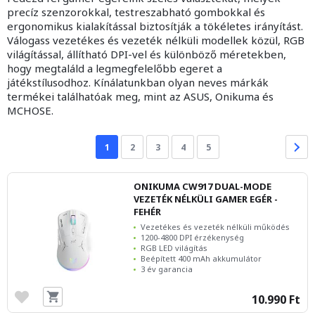
precíz szenzorokkal, testreszabható gombokkal és
ergonomikus kialakítással biztosítják a tökéletes irányítást.
Válogass vezetékes és vezeték nélküli modellek közül, RGB
világítással, állítható DPI-vel és különböző méretekben,
hogy megtaláld a legmegfelelőbb egeret a
játékstílusodhoz. Kínálatunkban olyan neves márkák
termékei találhatóak meg, mint az ASUS, Onikuma és
MCHOSE.
1
2
3
4
5
ONIKUMA CW917 DUAL-MODE
VEZETÉK NÉLKÜLI GAMER EGÉR -
FEHÉR
Vezetékes és vezeték nélküli működés
1200-4800 DPI érzékenység
RGB LED világítás
Beépített 400 mAh akkumulátor
3 év garancia
10.990 Ft