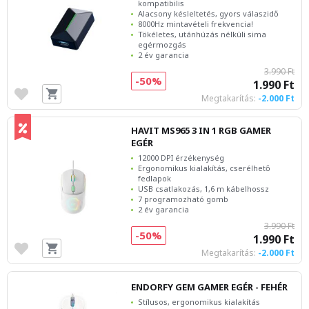
kompatibilis
Alacsony késleltetés, gyors válaszidő
8000Hz mintavételi frekvencia!
Tökéletes, utánhúzás nélküli sima
egérmozgás
2 év garancia
3.990 Ft
-50%
1.990 Ft
Megtakarítás:
-2.000 Ft
HAVIT MS965 3 IN 1 RGB GAMER
EGÉR
12000 DPI érzékenység
Ergonomikus kialakítás, cserélhető
fedlapok
USB csatlakozás, 1,6 m kábelhossz
7 programozható gomb
2 év garancia
3.990 Ft
-50%
1.990 Ft
Megtakarítás:
-2.000 Ft
ENDORFY GEM GAMER EGÉR - FEHÉR
Stílusos, ergonomikus kialakítás