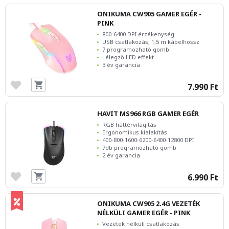
ONIKUMA CW905 GAMER EGÉR -
PINK
800-6400 DPI érzékenység
USB csatlakozás, 1,5 m kábelhossz
7 programozható gomb
Lélegző LED effekt
3 év garancia
7.990 Ft
HAVIT MS966 RGB GAMER EGÉR
RGB háttérvilágítás
Ergonomikus kialakítás
400-800-1600-6200-6400-12800 DPI
7db programozható gomb
2 év garancia
6.990 Ft
ONIKUMA CW905 2.4G VEZETÉK
NÉLKÜLI GAMER EGÉR - PINK
Vezeték nélküli csatlakozás