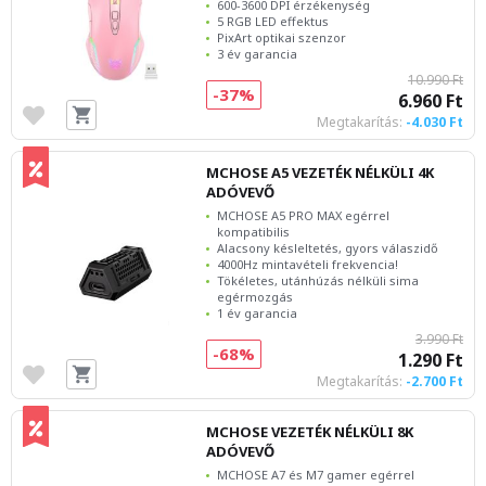
600-3600 DPI érzékenység
5 RGB LED effektus
PixArt optikai szenzor
3 év garancia
10.990 Ft
-37%
6.960 Ft
Megtakarítás:
-4.030 Ft
MCHOSE A5 VEZETÉK NÉLKÜLI 4K
ADÓVEVŐ
MCHOSE A5 PRO MAX egérrel
kompatibilis
Alacsony késleltetés, gyors válaszidő
4000Hz mintavételi frekvencia!
Tökéletes, utánhúzás nélküli sima
egérmozgás
1 év garancia
3.990 Ft
-68%
1.290 Ft
Megtakarítás:
-2.700 Ft
MCHOSE VEZETÉK NÉLKÜLI 8K
ADÓVEVŐ
MCHOSE A7 és M7 gamer egérrel