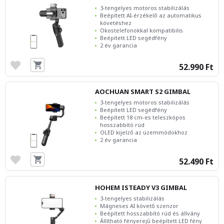
3-tengelyes motoros stabilizálás
Beépített AI-érzékelő az automatikus
követéshez
Okostelefonokkal kompatibilis
Beépített LED segédfény
2 év garancia
52.990 Ft
AOCHUAN SMART S2 GIMBAL
3-tengelyes motoros stabilizálás
Beépített LED segédfény
Beépített 18 cm-es teleszkópos
hosszabbító rúd
OLED kijelző az üzemmódokhoz
2 év garancia
52.490 Ft
HOHEM ISTEADY V3 GIMBAL
3-tengelyes stabilizálás
Mágneses AI követő szenzor
Beépített hosszabbító rúd és állvány
Állítható fényerejű beépített LED fény