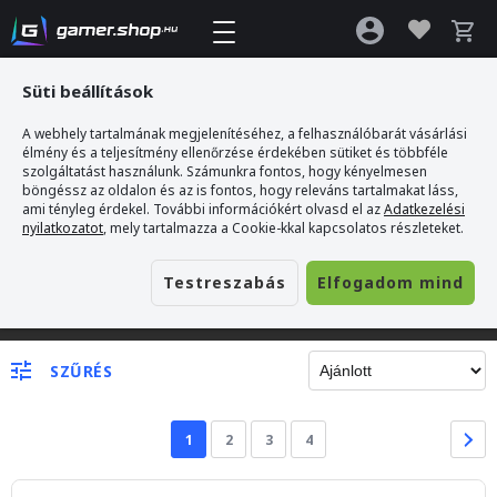
Süti beállítások
A webhely tartalmának megjelenítéséhez, a felhasználóbarát vásárlási
élmény és a teljesítmény ellenőrzése érdekében sütiket és többféle
szolgáltatást használunk. Számunkra fontos, hogy kényelmesen
böngéssz az oldalon és az is fontos, hogy releváns tartalmakat láss,
ami tényleg érdekel. További információkért olvasd el az
Adatkezelési
nyilatkozatot
, mely tartalmazza a Cookie-kkal kapcsolatos részleteket.
Testreszabás
Elfogadom mind
Gamer webshop
>
Gimbal / stabilizátor
SZŰRÉS
1
2
3
4