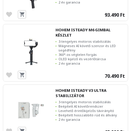
2 év garancia
93.490 Ft
HOHEM ISTEADY M6 GIMBAL
KÉSZLET
3-tengelyes motoros stabilizálás
Mágneses AI követő szenzor és LED
segédfény
360°-os végtelen forgás
OLED kijelző és vezérlőtárcsa
2 év garancia
70.490 Ft
HOHEM ISTEADY V3 ULTRA
STABILIZÁTOR
3-tengelyes motoros stabilizálás
Beépített AI követőrendszer
Levehető érintőkijelzős távirányító
Beépített hosszabbító rúd és állvány
2 év garancia