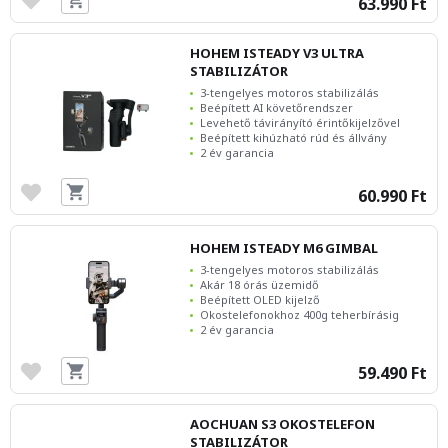
63.990 Ft
HOHEM ISTEADY V3 ULTRA
STABILIZÁTOR
3-tengelyes motoros stabilizálás
Beépített AI követőrendszer
Levehető távirányító érintőkijelzővel
Beépített kihúzható rúd és állvány
2 év garancia
60.990 Ft
HOHEM ISTEADY M6 GIMBAL
3-tengelyes motoros stabilizálás
Akár 18 órás üzemidő
Beépített OLED kijelző
Okostelefonokhoz 400g teherbírásig
2 év garancia
59.490 Ft
AOCHUAN S3 OKOSTELEFON
STABILIZÁTOR