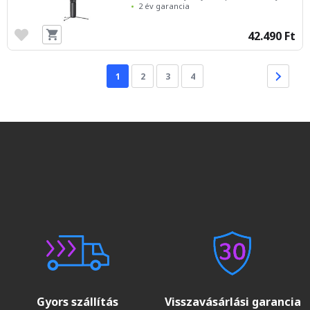
2 év garancia
42.490 Ft
1
2
3
4
Gyors szállítás
Visszavásárlási garancia