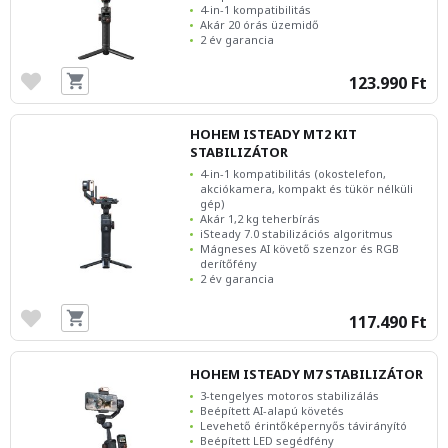
4-in-1 kompatibilitás
Akár 20 órás üzemidő
2 év garancia
123.990 Ft
HOHEM ISTEADY MT2 KIT
STABILIZÁTOR
4-in-1 kompatibilitás (okostelefon,
akciókamera, kompakt és tükör nélküli
gép)
Akár 1,2 kg teherbírás
iSteady 7.0 stabilizációs algoritmus
Mágneses AI követő szenzor és RGB
derítőfény
2 év garancia
117.490 Ft
HOHEM ISTEADY M7 STABILIZÁTOR
3-tengelyes motoros stabilizálás
Beépített AI-alapú követés
Levehető érintőképernyős távirányító
Beépített LED segédfény