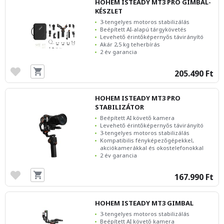
HOHEM ISTEADY MT3 PRO GIMBAL-
KÉSZLET
3-tengelyes motoros stabilizálás
Beépített AI-alapú tárgykövetés
Levehető érintőképernyős távirányító
Akár 2,5 kg teherbírás
2 év garancia
205.490 Ft
HOHEM ISTEADY MT3 PRO
STABILIZÁTOR
Beépített AI követő kamera
Levehető érintőképernyős távirányító
3-tengelyes motoros stabilizálás
Kompatibilis fényképezőgépekkel,
akciókamerákkal és okostelefonokkal
2 év garancia
167.990 Ft
HOHEM ISTEADY MT3 GIMBAL
3-tengelyes motoros stabilizálás
Beépített AI követő kamera