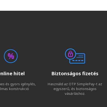
nline hitel
Biztonságos fizetés
s és gyors igénylés,
Használd az OTP SimplePay-t az
lmas konstrukció
egyszerű, és biztonságos
vásárláshoz.