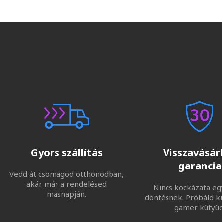
Gyors szállítás
Visszavásárl
garancia
Vedd át csomagod otthonodban,
akár már a rendelésed
Nincs kockázata eg
másnapján.
döntésnek. Próbáld ki
gamer kütyüd