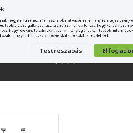
ok
nak megjelenítéséhez, a felhasználóbarát vásárlási élmény és a teljesítmény 
 és többféle szolgáltatást használunk. Számunkra fontos, hogy kényelmesen 
ontos, hogy releváns tartalmakat láss, ami tényleg érdekel. További információk
tkozatot
, mely tartalmazza a Cookie-kkal kapcsolatos részleteket.
Testreszabás
Elfogado