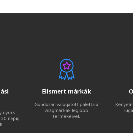
ási
Elismert márkák
O
Gondosan válogatott paletta a
Kényelme
világmárkák legjobb
ruga
y gyors
termékeivel.
 30 napig
!