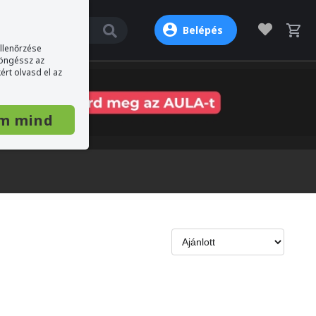
Belépés
ellenőrzése
böngéssz az
ért olvasd el az
m mind