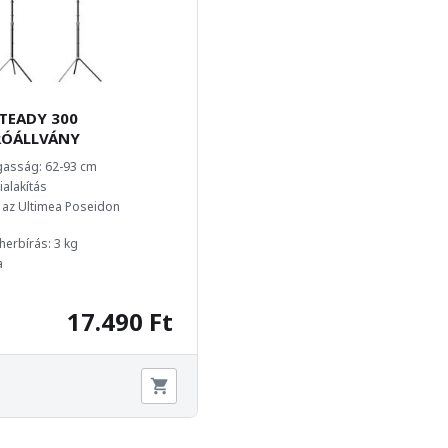
TEADY 300
ÓÁLLVÁNY
gasság: 62-93 cm
alakítás
 az Ultimea Poseidon
herbírás: 3 kg
a
17.490 Ft