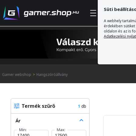
Süti beállítás
Kategóriák
A webhely tartalmá
érdekében sütiket
oldalon és az is f
Adatkezelési nyila
Gamer webshop
>
Hangszóróállvány
Termék szűrő
1
db
Ár
Min:
Max: