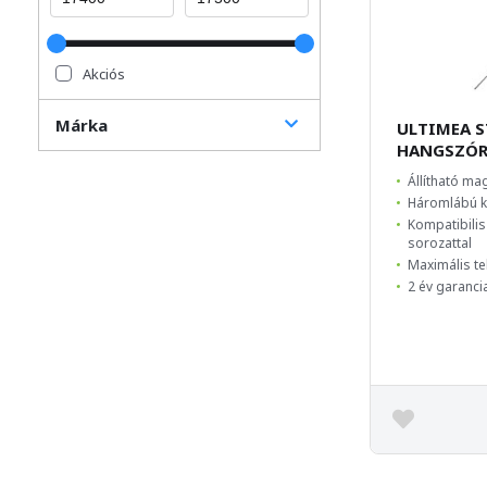
Akciós
Márka
ULTIMEA S
HANGSZÓR
Állítható ma
Háromlábú ki
Kompatibilis
sorozattal
Maximális te
2 év garanci