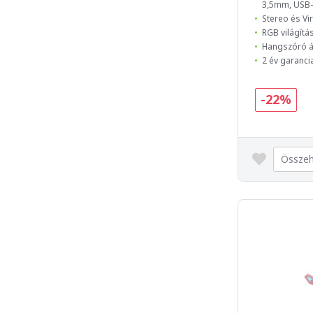
3,5mm, USB-
Stereo és Vi
RGB világítá
Hangszóró á
2 év garanci
-22%
Összeh