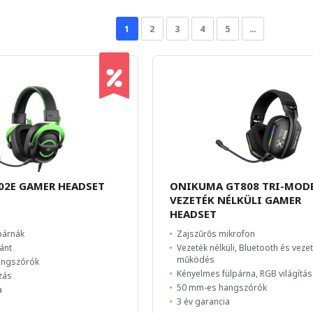
1
2
3
4
5
…
02E GAMER HEADSET
ONIKUMA GT808 TRI-MOD
VEZETÉK NÉLKÜLI GAMER
HEADSET
párnák
Zajszűrős mikrofon
pánt
Vezeték nélküli, Bluetooth és veze
működés
angszórók
Kényelmes fülpárna, RGB világítás
zás
50 mm-es hangszórók
a
3 év garancia