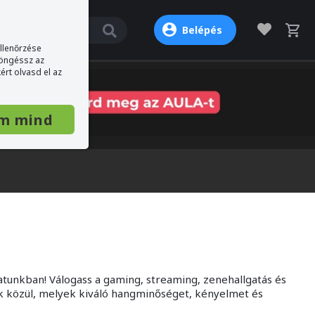
Belépés
ellenőrzése
böngéssz az
ért olvasd el az
m mind
atunkban! Válogass a gaming, streaming, zenehallgatás és
ek közül, melyek kiváló hangminőséget, kényelmet és