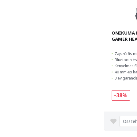
ONIKUMA B
GAMER HE
Zajszűrős m
Bluetooth é
Kényelmes fü
40 mm-es h
3 év garanci
-38%
Összeh