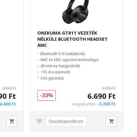
ONIKUMA GT811 VEZETÉK
NÉLKÜLI BLUETOOTH HEADSET
ANC
Bluetooth 5.4 csatlakozás
ANC és ENC zajszűrő technológia
40 mm-es hangszórók
~55 óra üzemidő
3 év garancia
8.990 Ft
9.990 Ft
90 Ft
6.690 Ft
-33%
4.400 Ft
-3.300 Ft
Megtakarítás:
Összehasonlítom