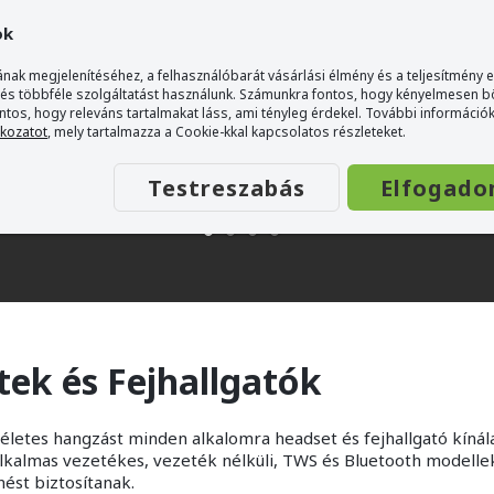
ok
nak megjelenítéséhez, a felhasználóbarát vásárlási élmény és a teljesítmény 
 és többféle szolgáltatást használunk. Számunkra fontos, hogy kényelmesen 
ontos, hogy releváns tartalmakat láss, ami tényleg érdekel. További információk
tkozatot
, mely tartalmazza a Cookie-kkal kapcsolatos részleteket.
Testreszabás
Elfogado
ek és Fejhallgatók
életes hangzást minden alkalomra headset és fejhallgató kínál
alkalmas vezetékes, vezeték nélküli, TWS és Bluetooth modell
nést biztosítanak.