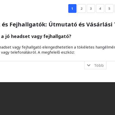
1
2
3
4
5
és Fejhallgatók: Útmutató és Vásárlási
 a jó headset vagy fejhallgató?
eadset vagy fejhallgató elengedhetetlen a tökéletes hangélmén
 vagy telefonálásról. A megfelelő eszköz:
Több