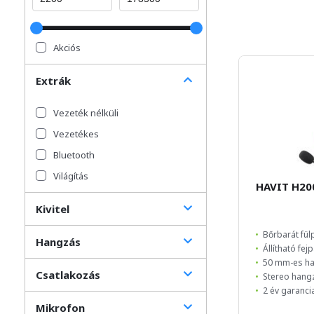
Akciós
Extrák
Vezeték nélküli
Vezetékes
Bluetooth
Világítás
HAVIT H20
Kivitel
Bőrbarát fül
Hangzás
Állítható fej
50 mm-es h
Csatlakozás
Stereo hang
2 év garanci
Mikrofon