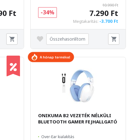
10.990 Ft
90 Ft
7.290 Ft
-34%
-3.700 Ft
Megtakarítás:
Összehasonlítom
ONIKUMA B2 VEZETÉK NÉLKÜLI
BLUETOOTH GAMER FEJHALLGATÓ
Over-Ear kialakítás