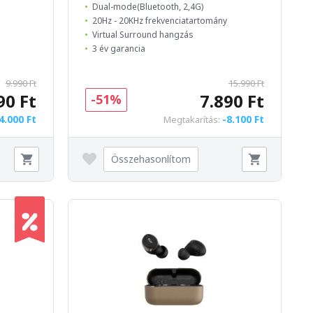
Dual-mode(Bluetooth, 2,4G)
20Hz - 20KHz frekvenciatartomány
Virtual Surround hangzás
3 év garancia
9.990 Ft
15.990 Ft
90 Ft
7.890 Ft
-51%
4.000 Ft
-8.100 Ft
Megtakarítás:
Összehasonlítom