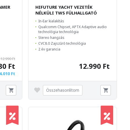
AMER
HIFUTURE YACHT VEZETÉK
NÉLKÜLI TWS FÜLHALLGATÓ
In-Ear kialakítás
Qualcomm Chipset, APTX Adaptive audio
technológia technológia
Stereo hangzás
CVC8.0 Zajszűrő technológia
2 év garancia
12.990 Ft
80 Ft
12.990 Ft
4.010 Ft
Összehasonlítom