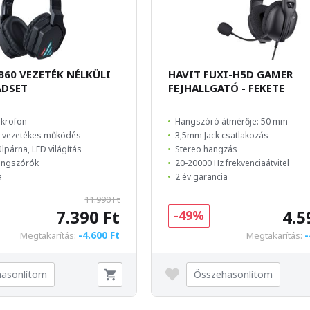
60 VEZETÉK NÉLKÜLI
HAVIT FUXI-H5D GAMER
ADSET
FEJHALLGATÓ - FEKETE
ikrofon
Hangszóró átmérője: 50 mm
s vezetékes működés
3,5mm Jack csatlakozás
lpárna, LED világítás
Stereo hangzás
angszórók
20-20000 Hz frekvenciaátvitel
a
2 év garancia
11.990 Ft
7.390 Ft
4.5
-49%
-4.600 Ft
-
Megtakarítás:
Megtakarítás:
asonlítom
Összehasonlítom