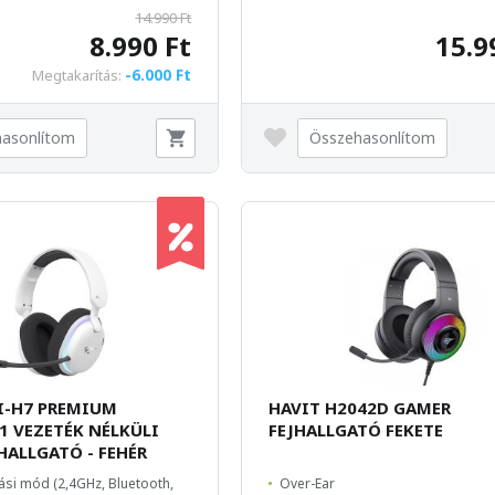
14.990 Ft
8.990 Ft
15.9
-6.000 Ft
Megtakarítás:
asonlítom
Összehasonlítom
I-H7 PREMIUM
HAVIT H2042D GAMER
.1 VEZETÉK NÉLKÜLI
FEJHALLGATÓ FEKETE
HALLGATÓ - FEHÉR
ási mód (2,4GHz, Bluetooth,
Over-Ear