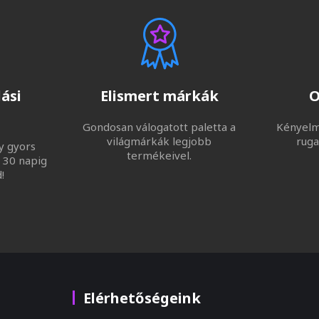
ási
Elismert márkák
O
Gondosan válogatott paletta a
Kényelme
világmárkák legjobb
ruga
y gyors
termékeivel.
 30 napig
!
Elérhetőségeink