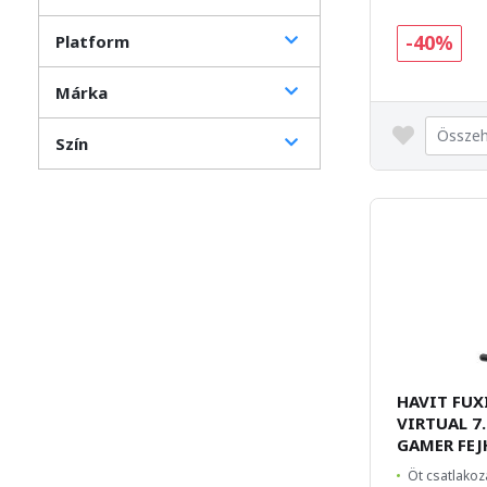
-40%
Platform
Márka
Összeh
Szín
HAVIT FUX
VIRTUAL 7
GAMER FEJ
Öt csatlakoz