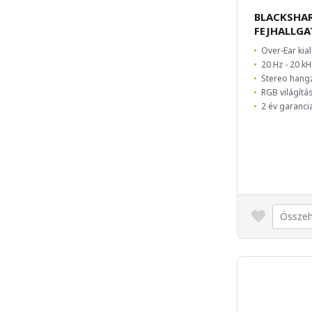
BLACKSHAR
FEJHALLG
Over-Ear kial
20 Hz - 20 k
Stereo hang
RGB világítá
2 év garanci
Összeh