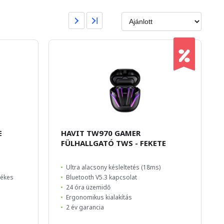
E
HAVIT TW970 GAMER
FÜLHALLGATÓ TWS - FEKETE
Ultra alacsony késleltetés (18ms)
tékes
Bluetooth V5.3 kapcsolat
24 óra üzemidő
Ergonomikus kialakítás
2 év garancia