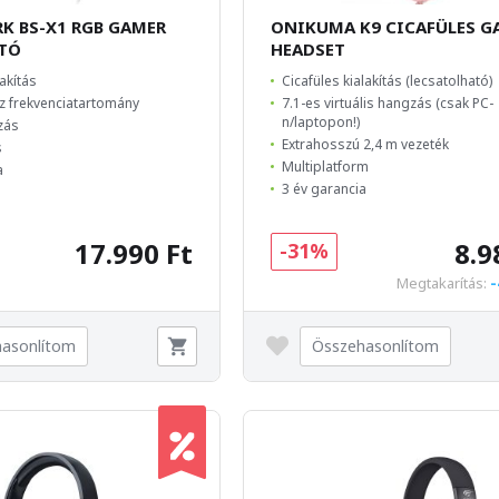
K BS-X1 RGB GAMER
ONIKUMA K9 CICAFÜLES G
ATÓ
HEADSET
akítás
Cicafüles kialakítás (lecsatolható)
Hz frekvenciatartomány
7.1-es virtuális hangzás (csak PC-
n/laptopon!)
zás
Extrahosszú 2,4 m vezeték
s
Multiplatform
a
3 év garancia
17.990 Ft
8.9
-31%
-
Megtakarítás:
asonlítom
Összehasonlítom