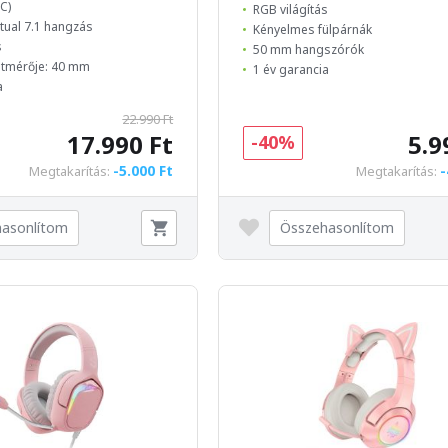
C)
RGB világítás
rtual 7.1 hangzás
Kényelmes fülpárnák
s
50 mm hangszórók
tmérője: 40 mm
1 év garancia
a
22.990 Ft
17.990 Ft
5.9
-40%
-5.000 Ft
-
Megtakarítás:
Megtakarítás:
asonlítom
Összehasonlítom