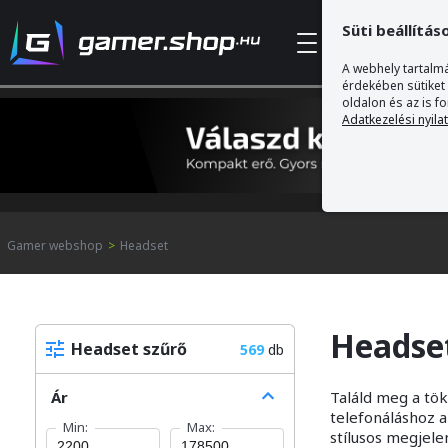
Süti beállítás
Kategóriák
A webhely tartalmá
érdekében sütiket
oldalon és az is f
Adatkezelési nyila
Gamer webshop
>
Headset
Headset
Headset szűrő
569
db
Ár
Találd meg a tök
telefonáláshoz 
Min:
Max:
stílusos megjele