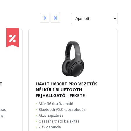
I
HAVIT H630BT PRO VEZETÉK
NÉLKÜLI BLUETOOTH
FEJHALLGATÓ - FEKETE
Akár 36 óra üzemidő
gzás
Bluetooth V5.3 kapcsolódás
ány
Aktív zajszűrés
Összehajtható kialakítás
2 év garancia