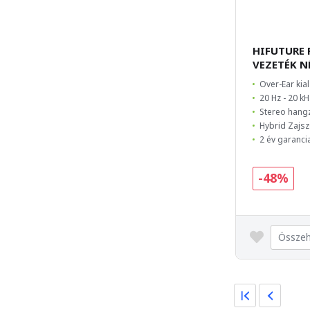
HIFUTURE 
VEZETÉK N
Over-Ear kial
20 Hz - 20 k
Stereo hang
Hybrid Zajsz
2 év garanci
-48%
Összeh