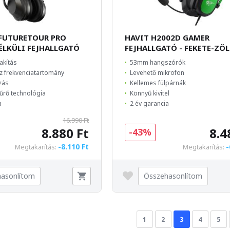
FUTURETOUR PRO
HAVIT H2002D GAMER
ÉLKÜLI FEJHALLGATÓ
FEJHALLGATÓ - FEKETE-ZÖ
akítás
53mm hangszórók
Hz frekvenciatartomány
Levehető mikrofon
zás
Kellemes fülpárnák
űrő technológia
Könnyű kivitel
a
2 év garancia
16.990 Ft
8.880 Ft
8.4
-43%
-8.110 Ft
-
Megtakarítás:
Megtakarítás:
asonlítom
Összehasonlítom
1
2
3
4
5