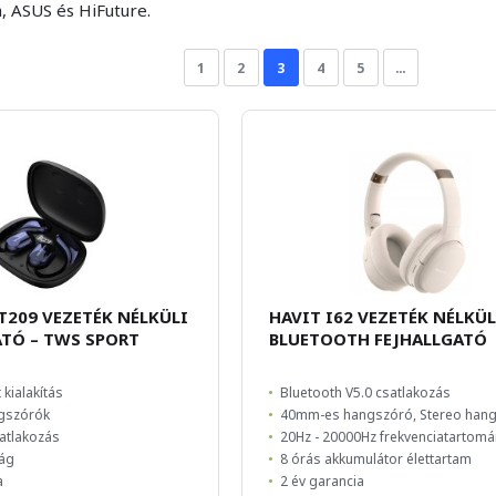
, ASUS és HiFuture.
1
2
3
4
5
…
209 VEZETÉK NÉLKÜLI
HAVIT I62 VEZETÉK NÉLKÜL
TÓ – TWS SPORT
BLUETOOTH FEJHALLGATÓ
 kialakítás
Bluetooth V5.0 csatlakozás
gszórók
40mm-es hangszóró, Stereo han
atlakozás
20Hz - 20000Hz frekvenciatartom
ság
8 órás akkumulátor élettartam
a
2 év garancia