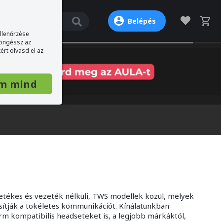
Belépés
ellenőrzése
böngéssz az
ért olvasd el az
m mind
etékes és vezeték nélküli, TWS modellek közül, melyek
sítják a tökéletes kommunikációt. Kínálatunkban
rm kompatibilis headseteket is, a legjobb márkáktól,