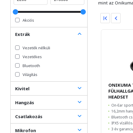
mint az Onikuma
Akciós
Extrák
Vezeték nélküli
Vezetékes
Bluetooth
Világítás
ONIKUMA T
Kivitel
FÜLHALLGA
HEADSET
Hangzás
On-Ear sport
16,2mm han
Csatlakozás
Bluetooth cs
IPX5 vízálló
3 év garanci
Mikrofon