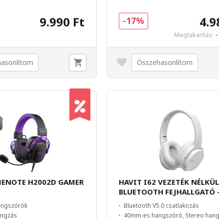
9.990 Ft
4.9
-17%
-
Megtakarítás:
asonlítom
Összehasonlítom
MENOTE H2002D GAMER
HAVIT I62 VEZETÉK NÉLKÜL
BLUETOOTH FEJHALLGATÓ -
angszórók
Bluetooth V5.0 csatlakozás
hangzás
40mm-es hangszóró, Stereo han