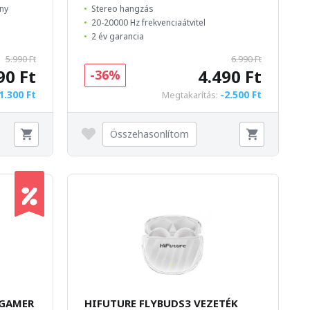
ány
Stereo hangzás
20-20000 Hz frekvenciaátvitel
2 év garancia
5.990 Ft
6.990 Ft
90 Ft
4.490 Ft
-36%
1.300 Ft
-2.500 Ft
Megtakarítás:
Összehasonlítom
 GAMER
HIFUTURE FLYBUDS3 VEZETÉK