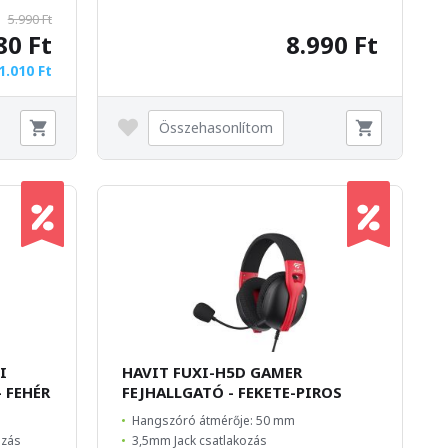
5.990 Ft
80 Ft
8.990 Ft
1.010 Ft
Összehasonlítom
I
HAVIT FUXI-H5D GAMER
 FEHÉR
FEJHALLGATÓ - FEKETE-PIROS
Hangszóró átmérője: 50 mm
gzás
3,5mm Jack csatlakozás