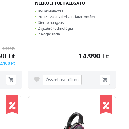
NÉLKÜLI FÜLHALLGATÓ
In-Ear kialakítás
20 Hz - 20 kHz frekvenciatartomány
Stereo hangzás
Zajszűrő technológia
2 év garancia
9.990 Ft
90 Ft
14.990 Ft
2.100 Ft
Összehasonlítom