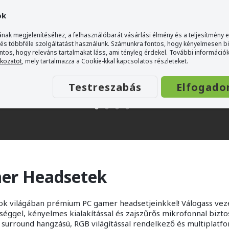
ok
nak megjelenítéséhez, a felhasználóbarát vásárlási élmény és a teljesítmény 
 és többféle szolgáltatást használunk. Számunkra fontos, hogy kényelmesen 
ontos, hogy releváns tartalmakat láss, ami tényleg érdekel. További információk
tkozatot
, mely tartalmazza a Cookie-kkal kapcsolatos részleteket.
Testreszabás
Elfogado
er Headsetek
ékok világában prémium PC gamer headsetjeinkkel! Válogass vez
éggel, kényelmes kialakítással és zajszűrős mikrofonnal bizto
 surround hangzású, RGB világítással rendelkező és multiplatfo