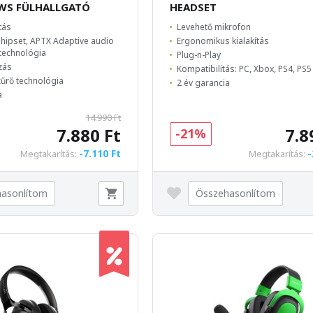
WS FÜLHALLGATÓ
HEADSET
ítás
Levehető mikrofon
ipset, APTX Adaptive audio
Ergonomikus kialakítás
technológia
Plug-n-Play
zás
Kompatibilitás: PC, Xbox, PS4, PS5
űrő technológia
2 év garancia
a
14.990 Ft
7.880 Ft
7.8
-21%
-7.110 Ft
-
Megtakarítás:
Megtakarítás:
asonlítom
Összehasonlítom