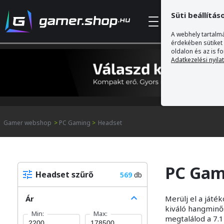
Süti beállítás
Kategóriák
A webhely tartalmá
érdekében sütiket
oldalon és az is f
Adatkezelési nyila
Gamer webshop
>
PC Gaming
>
Headset
PC Gam
Headset szűrő
569
db
Ár
Merülj el a ját
kiváló hangminős
Min:
Max:
megtalálod a 7.1