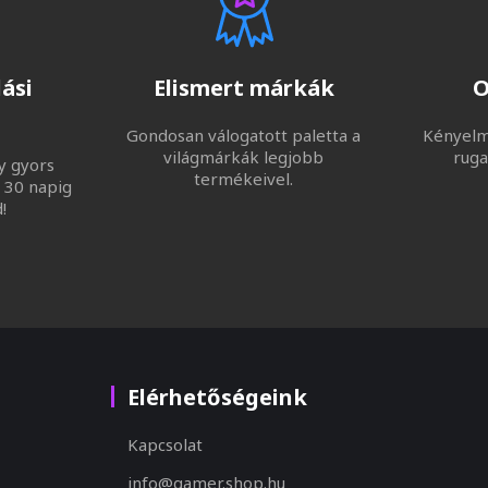
ási
Elismert márkák
O
Gondosan válogatott paletta a
Kényelme
világmárkák legjobb
ruga
y gyors
termékeivel.
 30 napig
!
Elérhetőségeink
Kapcsolat
info@gamer.shop.hu