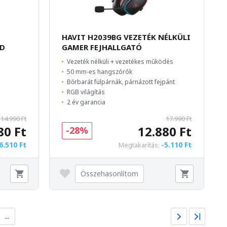
HAVIT H2039BG VEZETÉK NÉLKÜLI
LD
GAMER FEJHALLGATÓ
Vezeték nélküli + vezetékes működés
50 mm-es hangszórók
Bőrbarát fülpárnák, párnázott fejpánt
RGB világítás
2 év garancia
14.990 Ft
17.990 Ft
80 Ft
12.880 Ft
-28%
6.510 Ft
-5.110 Ft
Megtakarítás:
Összehasonlítom
…