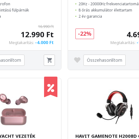
krofon
20Hz - 20000Hz frekvenciatartom
intású fülpárnák
8 órás akkumulátor élettartam
a
2 év garancia
16.990 Ft
12.990 Ft
4.6
-22%
-4.000 Ft
-
Megtakarítás:
Megtakarítás:
asonlítom
Összehasonlítom
YACHT VEZETÉK
HAVIT GAMENOTE H2008D