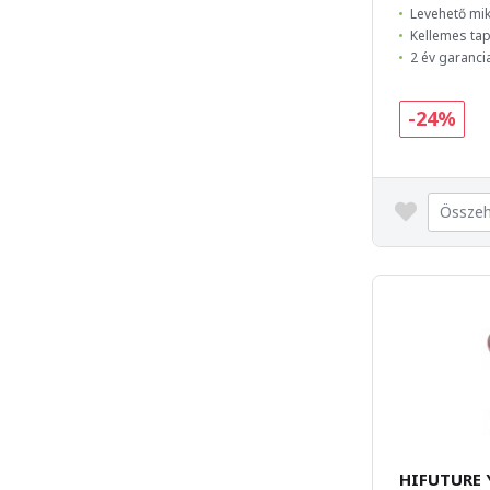
Levehető mi
Kellemes tap
2 év garanci
-24%
Összeh
HIFUTURE 