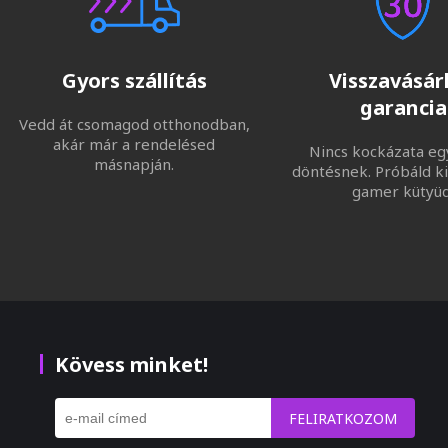
Gyors szállítás
Visszavásárl
garancia
Vedd át csomagod otthonodban,
akár már a rendelésed
Nincs kockázata eg
másnapján.
döntésnek. Próbáld ki
gamer kütyüd
Kövess minket!
FELIRATKOZOM