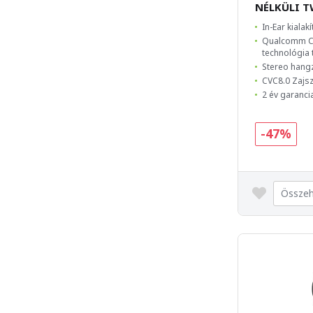
NÉLKÜLI T
In-Ear kialak
Qualcomm Ch
technológia 
Stereo hang
CVC8.0 Zajsz
2 év garanci
-47%
Összeh