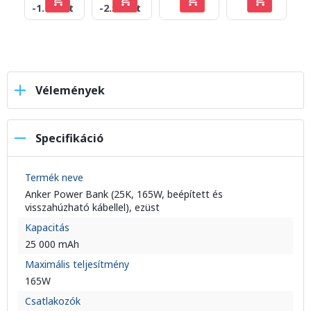
-1.010 Ft
-2.510 Ft
Vélemények
Specifikáció
Termék neve
Anker Power Bank (25K, 165W, beépített és
visszahúzható kábellel), ezüst
Kapacitás
25 000 mAh
Maximális teljesítmény
165W
Csatlakozók