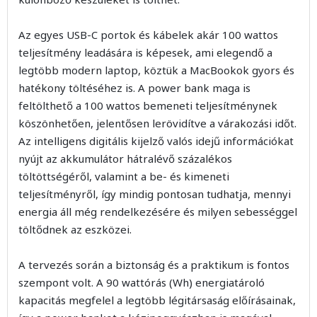
Az egyes USB-C portok és kábelek akár 100 wattos
teljesítmény leadására is képesek, ami elegendő a
legtöbb modern laptop, köztük a MacBookok gyors és
hatékony töltéséhez is. A power bank maga is
feltölthető a 100 wattos bemeneti teljesítménynek
köszönhetően, jelentősen lerövidítve a várakozási időt.
Az intelligens digitális kijelző valós idejű információkat
nyújt az akkumulátor hátralévő százalékos
töltöttségéről, valamint a be- és kimeneti
teljesítményről, így mindig pontosan tudhatja, mennyi
energia áll még rendelkezésére és milyen sebességgel
töltődnek az eszközei.
A tervezés során a biztonság és a praktikum is fontos
szempont volt. A 90 wattórás (Wh) energiatároló
kapacitás megfelel a legtöbb légitársaság előírásainak,