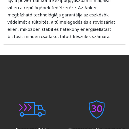
így a power bankot a kézipoggyászban is magával
viheti a repülőgépek fedélzetére. Az Anker
megbízható technológiája garantálja az eszközök
védelmét a túltöltés, a túlmelegedés és a rövidzárlat
ellen, miközben stabil és hatékony energiaellátást
biztosít minden csatlakoztatott készülék számára.