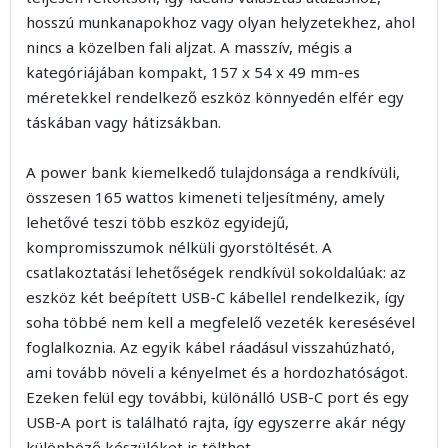
hosszú munkanapokhoz vagy olyan helyzetekhez, ahol
nincs a közelben fali aljzat. A masszív, mégis a
kategóriájában kompakt, 157 x 54 x 49 mm-es
méretekkel rendelkező eszköz könnyedén elfér egy
táskában vagy hátizsákban.
A power bank kiemelkedő tulajdonsága a rendkívüli,
összesen 165 wattos kimeneti teljesítmény, amely
lehetővé teszi több eszköz egyidejű,
kompromisszumok nélküli gyorstöltését. A
csatlakoztatási lehetőségek rendkívül sokoldalúak: az
eszköz két beépített USB-C kábellel rendelkezik, így
soha többé nem kell a megfelelő vezeték keresésével
foglalkoznia. Az egyik kábel ráadásul visszahúzható,
ami tovább növeli a kényelmet és a hordozhatóságot.
Ezeken felül egy további, különálló USB-C port és egy
USB-A port is található rajta, így egyszerre akár négy
különböző készüléket is tölthet.