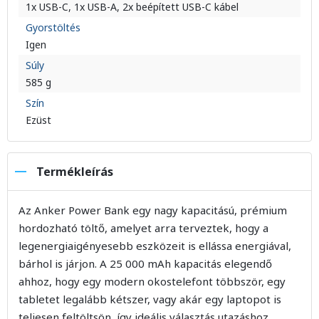
1x USB-C, 1x USB-A, 2x beépített USB-C kábel
Gyorstöltés
Igen
Súly
585 g
Szín
Ezüst
Termékleírás
Az Anker Power Bank egy nagy kapacitású, prémium
hordozható töltő, amelyet arra terveztek, hogy a
legenergiaigényesebb eszközeit is ellássa energiával,
bárhol is járjon. A 25 000 mAh kapacitás elegendő
ahhoz, hogy egy modern okostelefont többször, egy
tabletet legalább kétszer, vagy akár egy laptopot is
teljesen feltöltsön, így ideális választás utazáshoz,