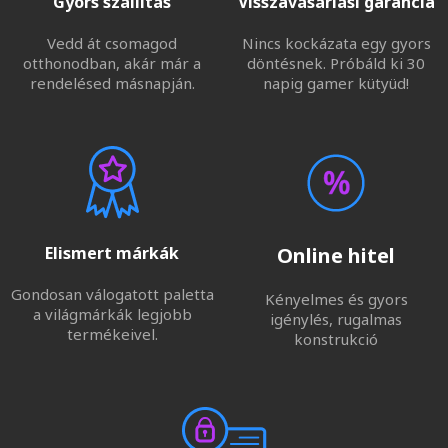
Gyors szállítás
Visszavásárlási garancia
Vedd át csomagod
Nincs kockázata egy gyors
otthonodban, akár már a
döntésnek. Próbáld ki 30
rendelésed másnapján.
napig gamer kütyüd!
Elismert márkák
Online hitel
Gondosan válogatott paletta
Kényelmes és gyors
a világmárkák legjobb
igénylés, rugalmas
termékeivel.
konstrukció