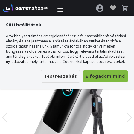
Süti beállítások
A webhely tartalmának megjelenítéséhez, a felhasználóbarát vásárlási
Gamer webshop
>
Anker 25K 165W Power Bank
élmény és a teljesítmény ellenőrzése érdekében sütiket és többféle
szolgáltatást használunk. Számunkra fontos, hogy kényelmesen
böngéssz az oldalon és az is fontos, hogy releváns tartalmakat láss,
ami tényleg érdekel. További információkért olvasd el az
Adatkezelési
nyilatkozatot
, mely tartalmazza a Cookie-kkal kapcsolatos részleteket.
Testreszabás
Elfogadom mind