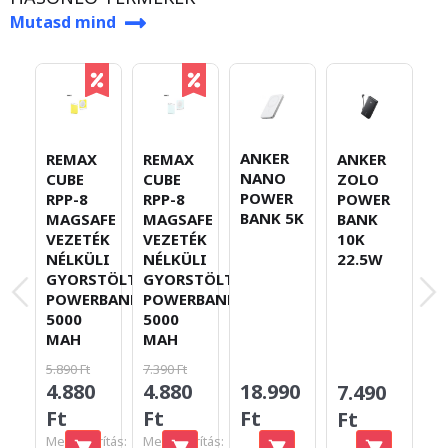
Mutasd mind
ANKER
B
REMAX
REMAX
ANKER
NANO
E
CUBE
CUBE
ZOLO
POWER
F
RPP-8
RPP-8
POWER
BANK 5K
M
MAGSAFE
MAGSAFE
BANK
V
VEZETÉK
VEZETÉK
10K
N
NÉLKÜLI
NÉLKÜLI
22.5W
G
GYORSTÖLTŐ
GYORSTÖLTŐ
P
POWERBANK
POWERBANK
1
5000
5000
2
MAH
MAH
5.890 Ft
7.390 Ft
4.880
4.880
18.990
1
7.490
Ft
Ft
Ft
F
Ft
Megtakarítás:
Megtakarítás: