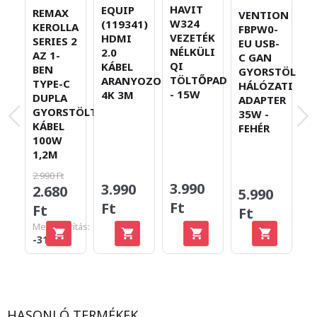
HAVIT
EQUIP
REMAX
VENTION
O
W324
(119341)
KEROLLA
FBPW0-
G
VEZETÉK
HDMI
SERIES 2
EU USB-
V
NÉLKÜLI
2.0
AZ 1-
C GAN
N
QI
KÁBEL
BEN
GYORSTÖLTŐ
B
TÖLTŐPAD
ARANYOZOTT
TYPE-C
HÁLÓZATI
H
- 15W
4K 3M
DUPLA
ADAPTER
-
GYORSTÖLTŐ
35W -
KÁBEL
FEHÉR
100W
1,2M
2.990 Ft
9.
3.990
3.990
2.680
5
5.990
Ft
Ft
Ft
F
Ft
Megtakarítás:
Me
-310 Ft
-4
HASONLÓ TERMÉKEK